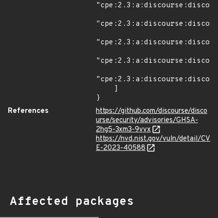
References
https://github.com/discourse/disco
urse/security/advisories/GHSA-
2hg5-3xm3-9vvx
https://nvd.nist.gov/vuln/detail/CV
E-2023-40588
Affected packages