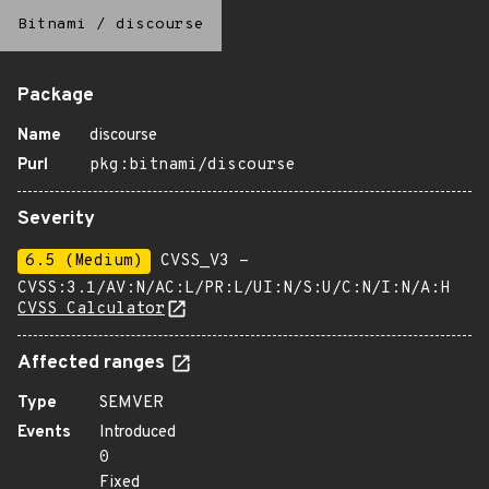
Bitnami
/
discourse
Package
Name
discourse
Purl
pkg:bitnami/discourse
Severity
6.5 (Medium)
CVSS_V3 -
CVSS:3.1/AV:N/AC:L/PR:L/UI:N/S:U/C:N/I:N/A:H
CVSS Calculator
Affected ranges
Type
SEMVER
Events
Introduced
0
Fixed