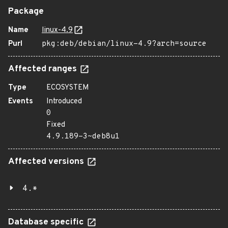
Package
Name
linux-4.9
Purl
pkg:deb/debian/linux-4.9?arch=source
Affected ranges
Type
ECOSYSTEM
Events
Introduced
0
Fixed
4.9.189-3~deb8u1
Affected versions
4.*
Database specific