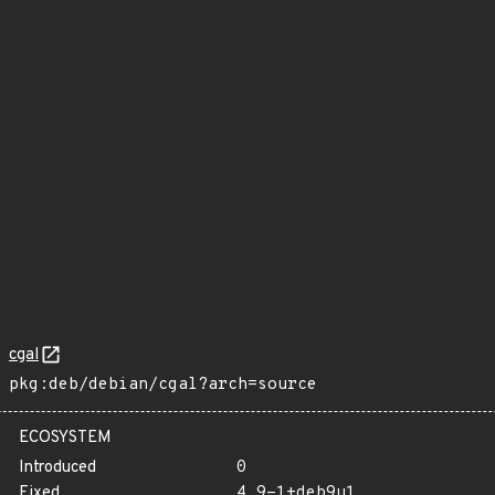
cgal
pkg:deb/debian/cgal?arch=source
ECOSYSTEM
Introduced
0
Fixed
4.9-1+deb9u1