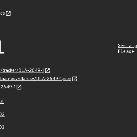
cs
1
See a p
Please
org/tracker/DLA-2649-1
debian-osv/dla-osv/DLA-2649-1.json
A-2649-1
01
02
03