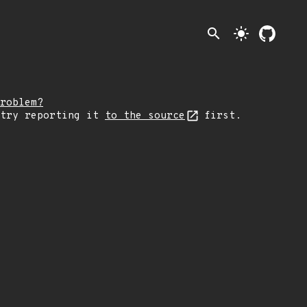
search
light_mode
roblem?
 try reporting it
to the source
first.