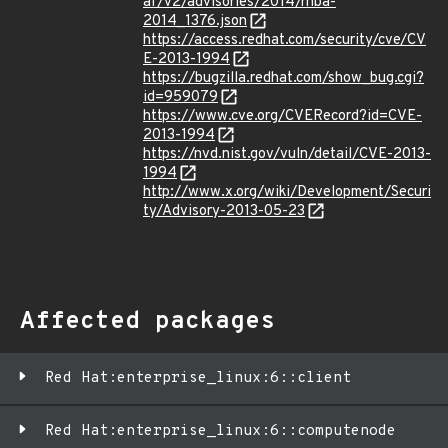
af/v2/advisories/2014/rhba-
2014_1376.json
https://access.redhat.com/security/cve/CV
E-2013-1994
https://bugzilla.redhat.com/show_bug.cgi?
id=959079
https://www.cve.org/CVERecord?id=CVE-
2013-1994
https://nvd.nist.gov/vuln/detail/CVE-2013-
1994
http://www.x.org/wiki/Development/Securi
ty/Advisory-2013-05-23
Affected packages
Red Hat:enterprise_linux:6::client
Red Hat:enterprise_linux:6::computenode