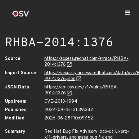
RHBA-2014:1376
Source
https://access.redhat.com/errata/RHBA-
2014:1376
Import Source
https://security.access.redhat.com/data/osv
2014:1376.json
JSON Data
https://api.osv.dev/v1/vulns/RHBA-
2014:1376
Upstream
CVE-2013-1994
Published
2024-09-15T21:39:38Z
Modified
2026-06-28T10:09:15Z
Summary
Red Hat Bug Fix Advisory: xcb-util, xorg-
x11-drivers, and mesa bug fix and