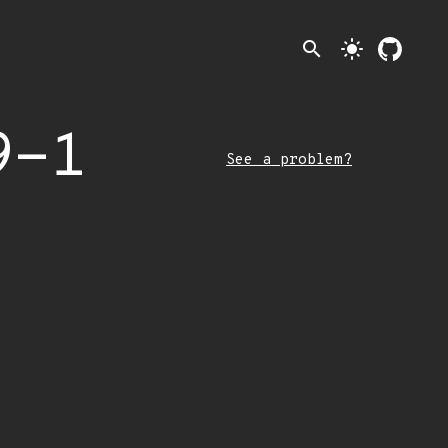
search
light_mode
9-1
See a problem?