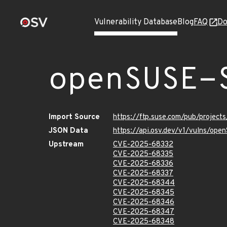
Vulnerability Database
Blog
FAQ
Do
openSUSE-
Import Source
https://ftp.suse.com/pub/projec
JSON Data
https://api.osv.dev/v1/vulns/op
Upstream
CVE-2025-68332
CVE-2025-68335
CVE-2025-68336
CVE-2025-68337
CVE-2025-68344
CVE-2025-68345
CVE-2025-68346
CVE-2025-68347
CVE-2025-68348