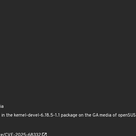
ia
ed in the kernel-devel-6.18.5-1.1 package on the GA media of openS
cve/CVE-2025-68332