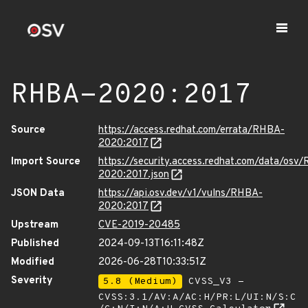
RHBA-2020:2017
Source
https://access.redhat.com/errata/RHBA-
2020:2017
Import Source
https://security.access.redhat.com/data/osv
2020:2017.json
JSON Data
https://api.osv.dev/v1/vulns/RHBA-
2020:2017
Upstream
CVE-2019-20485
Published
2024-09-13T16:11:48Z
Modified
2026-06-28T10:33:51Z
Severity
5.8 (Medium)
CVSS_V3 -
CVSS:3.1/AV:A/AC:H/PR:L/UI:N/S:C