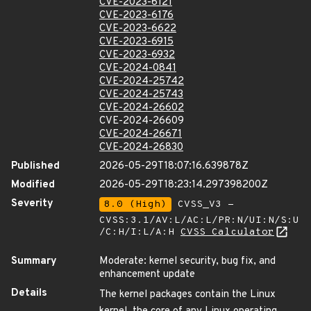
CVE-2023-6121
CVE-2023-6176
CVE-2023-6622
CVE-2023-6915
CVE-2023-6932
CVE-2024-0841
CVE-2024-25742
CVE-2024-25743
CVE-2024-26602
CVE-2024-26609
CVE-2024-26671
CVE-2024-26830
Published
2026-05-29T18:07:16.639878Z
Modified
2026-05-29T18:23:14.297398200Z
Severity
8.0 (High)
CVSS_V3 -
CVSS:3.1/AV:L/AC:L/PR:N/UI:N/S:U
/C:H/I:L/A:H
CVSS Calculator
Summary
Moderate: kernel security, bug fix, and
enhancement update
Details
The kernel packages contain the Linux