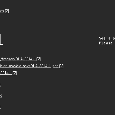
cs
1
See a p
Please
rg/tracker/DLA-3314-1
ebian-osv/dla-osv/DLA-3314-1.json
-3314-1
6
6
2