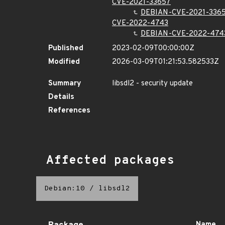
CVE-2021-33657
DEBIAN-CVE-2021-336
CVE-2022-4743
DEBIAN-CVE-2022-474
Published
2023-02-09T00:00:00Z
Modified
2026-03-09T01:21:53.582533Z
Summary
libsdl2 - security update
Details
References
Affected packages
Debian:10
/
libsdl2
Name