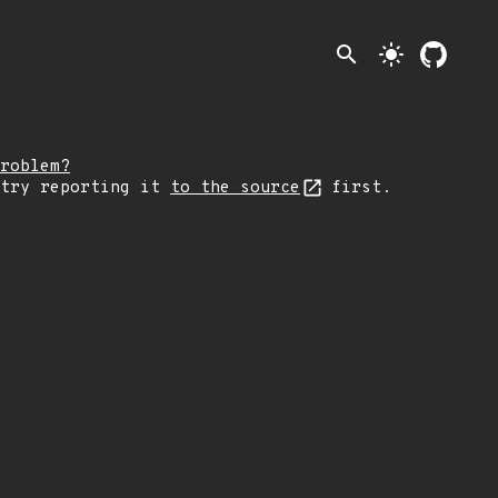
search
light_mode
roblem?
 try reporting it
to the source
first.