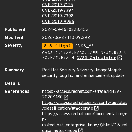
CVE-2019-7175
CVE-2019-7397
CVE-2019-7398
CVE-2019-9956
Published
2024-09-16T03:13:45Z
Modified
2026-06-27T10:09:29Z
Severity
8.8 (High)
CVSS_V3 -
CVSS:3.1/AV:N/AC:L/PR:N/UI:R/S:U
/C:H/I:H/A:H
CVSS Calculator
Summary
Red Hat Security Advisory: ImageMagick
security, bug fix, and enhancement update
Details
References
https://access.redhat.com/errata/RHSA-
2020:1180
https://access.redhat.com/security/updates
/classification/#moderate
https://access.redhat.com/documentation/e
n-
us/red_hat_enterprise_linux/7/html/7.8_rel
ease_notes/index