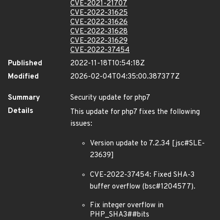
CVE-2021-21707
CVE-2022-31625
CVE-2022-31626
CVE-2022-31628
CVE-2022-31629
CVE-2022-37454
Published
2022-11-18T10:54:18Z
Modified
2026-02-04T04:35:00.387377Z
Summary
Security update for php7
Details
This update for php7 fixes the following
issues:
Version update to 7.2.34 [jsc#SLE-
23639]
CVE-2022-37454: Fixed SHA-3
buffer overflow (bsc#1204577).
Fix integer overflow in
PHP_SHA3##bits