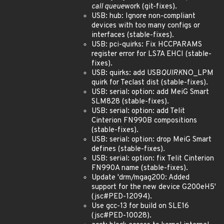
call queue
work (git-fixes).
USB: hub: Ignore non-compliant
devices with too many configs or
interfaces (stable-fixes).
USB: pci-quirks: Fix HCCPARAMS
register error for LS7A EHCI (stable-
fixes).
USB: quirks: add USB
QUIRK
NO_LPM
quirk for Teclast dist (stable-fixes).
USB: serial: option: add MeiG Smart
SLM828 (stable-fixes).
USB: serial: option: add Telit
Cinterion FN990B compositions
(stable-fixes).
USB: serial: option: drop MeiG Smart
defines (stable-fixes).
USB: serial: option: fix Telit Cinterion
FN990A name (stable-fixes).
Update 'drm/mgag200: Added
support for the new device G200eH5'
(jsc#PED-12094).
Use gcc-13 for build on SLE16
(jsc#PED-10028).