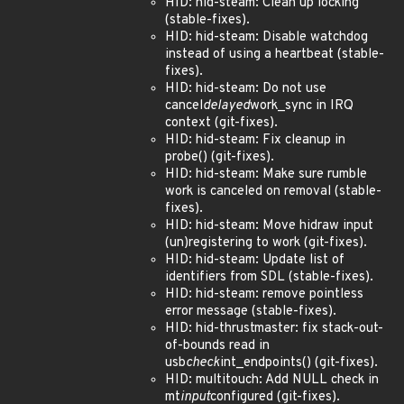
HID: hid-steam: Clean up locking
(stable-fixes).
HID: hid-steam: Disable watchdog
instead of using a heartbeat (stable-
fixes).
HID: hid-steam: Do not use
cancel
delayed
work_sync in IRQ
context (git-fixes).
HID: hid-steam: Fix cleanup in
probe() (git-fixes).
HID: hid-steam: Make sure rumble
work is canceled on removal (stable-
fixes).
HID: hid-steam: Move hidraw input
(un)registering to work (git-fixes).
HID: hid-steam: Update list of
identifiers from SDL (stable-fixes).
HID: hid-steam: remove pointless
error message (stable-fixes).
HID: hid-thrustmaster: fix stack-out-
of-bounds read in
usb
check
int_endpoints() (git-fixes).
HID: multitouch: Add NULL check in
mt
input
configured (git-fixes).