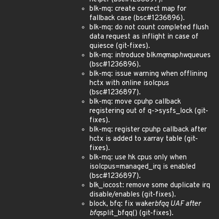
blk-mq: create correct map for
fallback case (bsc#1236896).
blk-mq: do not count completed flush
data request as inflight in case of
quiesce (git-fixes).
blk-mq: introduce blk
mq
map
hw
queues
(bsc#1236896).
blk-mq: issue warning when offlining
hctx with online isolcpus
(bsc#1236897).
blk-mq: move cpuhp callback
registering out of q->sysfs_lock (git-
fixes).
blk-mq: register cpuhp callback after
hctx is added to xarray table (git-
fixes).
blk-mq: use hk cpus only when
isolcpus=managed_irq is enabled
(bsc#1236897).
blk_iocost: remove some duplicate irq
disable/enables (git-fixes).
block, bfq: fix waker
bfqq UAF after
bfq
split_bfqq() (git-fixes).