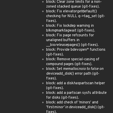
block: Clear zone limits for a non-
zoned stacked queue (git-fixes).
block: Fix elevator
get
default()
checking for NULL q->tag_set (git-
fixes).
block: Fix lockdep warning in
blk
mq
mark
tag
wait (git-fixes).
block: Fix page refcounts for
unaligned buffers in
__bio
release
pages() (git-fixes).
block: Provide bdev
open
* functions
(git-fixes).
block: Remove special-casing of
compound pages (git-fixes).
block: Set memalloc
noio to false on
device
add_disk() error path (git-
fixes).
block: add a disk
has
partscan helper
(git-fixes).
block: add a partscan sysfs attribute
for disks (git-fixes).
block: add check of 'minors' and
'first
minor' in device
add_disk() (git-
fixes).