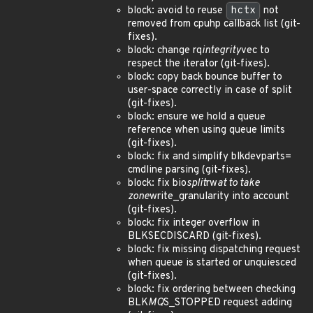
block: avoid to reuse
hctx
not
removed from cpuhp callback list (git-
fixes).
block: change rq
integrity
vec to
respect the iterator (git-fixes).
block: copy back bounce buffer to
user-space correctly in case of split
(git-fixes).
block: ensure we hold a queue
reference when using queue limits
(git-fixes).
block: fix and simplify blkdevparts=
cmdline parsing (git-fixes).
block: fix bio
split
rw
at to take
zone
write_granularity into account
(git-fixes).
block: fix integer overflow in
BLKSECDISCARD (git-fixes).
block: fix missing dispatching request
when queue is started or unquiesced
(git-fixes).
block: fix ordering between checking
BLK
MQ
S_STOPPED request adding