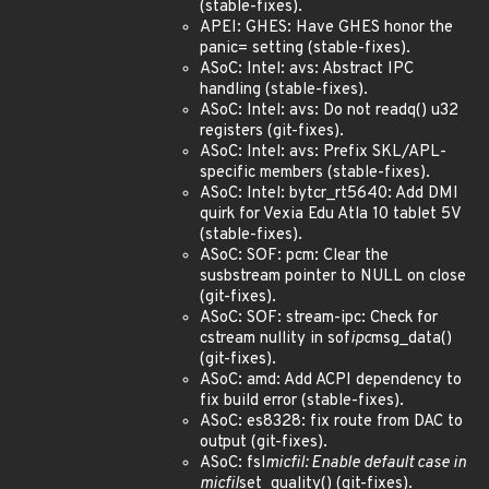
(stable-fixes).
APEI: GHES: Have GHES honor the
panic= setting (stable-fixes).
ASoC: Intel: avs: Abstract IPC
handling (stable-fixes).
ASoC: Intel: avs: Do not readq() u32
registers (git-fixes).
ASoC: Intel: avs: Prefix SKL/APL-
specific members (stable-fixes).
ASoC: Intel: bytcr_rt5640: Add DMI
quirk for Vexia Edu Atla 10 tablet 5V
(stable-fixes).
ASoC: SOF: pcm: Clear the
susbstream pointer to NULL on close
(git-fixes).
ASoC: SOF: stream-ipc: Check for
cstream nullity in sof
ipc
msg_data()
(git-fixes).
ASoC: amd: Add ACPI dependency to
fix build error (stable-fixes).
ASoC: es8328: fix route from DAC to
output (git-fixes).
ASoC: fsl
micfil: Enable default case in
micfil
set_quality() (git-fixes).