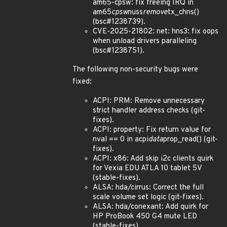
am65-cpsw: fix freeing IRQ in
am65
cpsw
nuss
remove
tx_chns()
(bsc#1238739).
CVE-2025-21802: net: hns3: fix oops
when unload drivers paralleling
(bsc#1238751).
The following non-security bugs were
fixed:
ACPI: PRM: Remove unnecessary
strict handler address checks (git-
fixes).
ACPI: property: Fix return value for
nval == 0 in acpi
data
prop_read() (git-
fixes).
ACPI: x86: Add skip i2c clients quirk
for Vexia EDU ATLA 10 tablet 5V
(stable-fixes).
ALSA: hda/cirrus: Correct the full
scale volume set logic (git-fixes).
ALSA: hda/conexant: Add quirk for
HP ProBook 450 G4 mute LED
(stable-fixes).