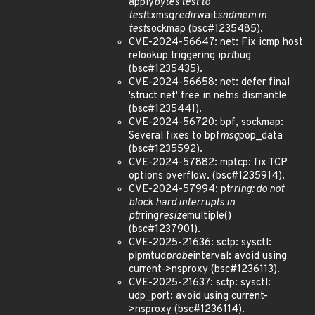
apply
bytes test to
test
txmsg
redir
wait
sndmem in
test
sockmap (bsc#1235485).
CVE-2024-56647: net: Fix icmp host
relookup triggering ip
rt
bug
(bsc#1235435).
CVE-2024-56658: net: defer final
'struct net' free in netns dismantle
(bsc#1235441).
CVE-2024-56720: bpf, sockmap:
Several fixes to bpf
msg
pop_data
(bsc#1235592).
CVE-2024-57882: mptcp: fix TCP
options overflow. (bsc#1235914).
CVE-2024-57994: ptr
ring: do not
block hard interrupts in
ptr
ring
resize
multiple()
(bsc#1237901).
CVE-2025-21636: sctp: sysctl:
plpmtud
probe
interval: avoid using
current->nsproxy (bsc#1236113).
CVE-2025-21637: sctp: sysctl:
udp_port: avoid using current-
>nsproxy (bsc#1236114).