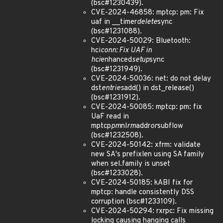
(bsc#1230439).
CVE-2024-46858: mptcp: pm: Fix
uaf in __timer
delete
sync
(bsc#1231088).
CVE-2024-50029: Bluetooth:
hci
conn: Fix UAF in
hci
enhanced
setup
sync
(bsc#1231949).
CVE-2024-50036: net: do not delay
dst
entries
add() in dst_release()
(bsc#1231912).
CVE-2024-50085: mptcp: pm: fix
UaF read in
mptcp
pm
nl
rm
addr
or
subflow
(bsc#1232508).
CVE-2024-50142: xfrm: validate
new SA's prefixlen using SA family
when sel.family is unset
(bsc#1233028).
CVE-2024-50185: kABI fix for
mptcp: handle consistently DSS
corruption (bsc#1233109).
CVE-2024-50294: rxrpc: Fix missing
locking causing hanging calls