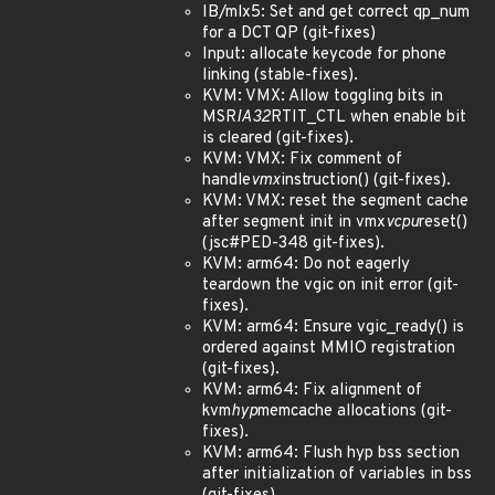
IB/mlx5: Set and get correct qp_num
for a DCT QP (git-fixes)
Input: allocate keycode for phone
linking (stable-fixes).
KVM: VMX: Allow toggling bits in
MSR
IA32
RTIT_CTL when enable bit
is cleared (git-fixes).
KVM: VMX: Fix comment of
handle
vmx
instruction() (git-fixes).
KVM: VMX: reset the segment cache
after segment init in vmx
vcpu
reset()
(jsc#PED-348 git-fixes).
KVM: arm64: Do not eagerly
teardown the vgic on init error (git-
fixes).
KVM: arm64: Ensure vgic_ready() is
ordered against MMIO registration
(git-fixes).
KVM: arm64: Fix alignment of
kvm
hyp
memcache allocations (git-
fixes).
KVM: arm64: Flush hyp bss section
after initialization of variables in bss