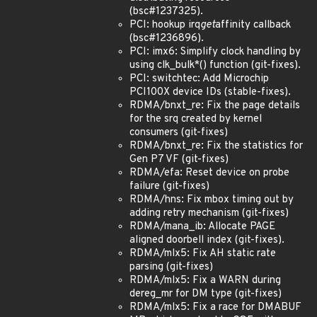
(bsc#1237325).
PCI: hookup irq
get
affinity callback
(bsc#1236896).
PCI: imx6: Simplify clock handling by
using clk_bulk*() function (git-fixes).
PCI: switchtec: Add Microchip
PCI100X device IDs (stable-fixes).
RDMA/bnxt_re: Fix the page details
for the srq created by kernel
consumers (git-fixes)
RDMA/bnxt_re: Fix the statistics for
Gen P7 VF (git-fixes)
RDMA/efa: Reset device on probe
failure (git-fixes)
RDMA/hns: Fix mbox timing out by
adding retry mechanism (git-fixes)
RDMA/mana_ib: Allocate PAGE
aligned doorbell index (git-fixes).
RDMA/mlx5: Fix AH static rate
parsing (git-fixes)
RDMA/mlx5: Fix a WARN during
dereg_mr for DM type (git-fixes)
RDMA/mlx5: Fix a race for DMABUF