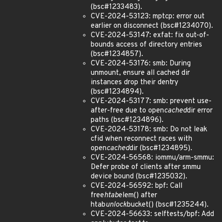
(bsc#1233483).
CVE-2024-53123: mptcp: error out
earlier on disconnect (bsc#1234070).
CVE-2024-53147: exfat: fix out-of-
bounds access of directory entries
(bsc#1234857).
CVE-2024-53176: smb: During
unmount, ensure all cached dir
instances drop their dentry
(bsc#1234894).
CVE-2024-53177: smb: prevent use-
after-free due to open
cached
dir error
paths (bsc#1234896).
CVE-2024-53178: smb: Do not leak
cfid when reconnect races with
open
cached
dir (bsc#1234895).
CVE-2024-56568: iommu/arm-smmu:
Defer probe of clients after smmu
device bound (bsc#1235032).
CVE-2024-56592: bpf: Call
free
htab
elem() after
htab
unlock
bucket() (bsc#1235244).
CVE-2024-56633: selftests/bpf: Add