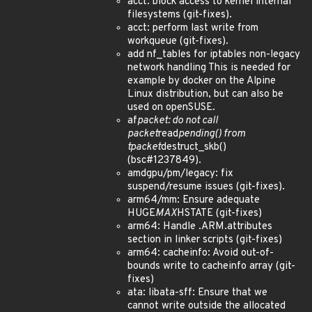
acct: block access to kernel internal
filesystems (git-fixes).
acct: perform last write from
workqueue (git-fixes).
add nf_tables for iptables non-legacy
network handling This is needed for
example by docker on the Alpine
Linux distribution, but can also be
used on openSUSE.
af
packet: do not call
packet
read
pending() from
tpacket
destruct_skb()
(bsc#1237849).
amdgpu/pm/legacy: fix
suspend/resume issues (git-fixes).
arm64/mm: Ensure adequate
HUGE
MAX
HSTATE (git-fixes)
arm64: Handle .ARM.attributes
section in linker scripts (git-fixes)
arm64: cacheinfo: Avoid out-of-
bounds write to cacheinfo array (git-
fixes)
ata: libata-sff: Ensure that we
cannot write outside the allocated