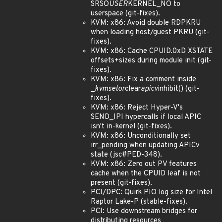
SRSO
USER
KERNEL_NO to
userspace (git-fixes).
KVM: x86: Avoid double RDPKRU
when loading host/guest PKRU (git-
fixes).
KVM: x86: Cache CPUID.0xD XSTATE
offsets+sizes during module init (git-
fixes).
KVM: x86: Fix a comment inside
_
kvm
set
or
clear
apicv
inhibit() (git-
fixes).
KVM: x86: Reject Hyper-V's
SEND_IPI hypercalls if local APIC
isn't in-kernel (git-fixes).
KVM: x86: Unconditionally set
irr_pending when updating APICv
state (jsc#PED-348).
KVM: x86: Zero out PV features
cache when the CPUID leaf is not
present (git-fixes).
PCI/DPC: Quirk PIO log size for Intel
Raptor Lake-P (stable-fixes).
PCI: Use downstream bridges for
distributing resources