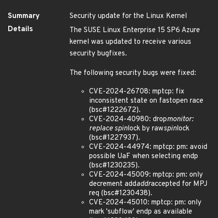
Summary
Security update for the Linux Kernel
Details
The SUSE Linux Enterprise 15 SP6 Azure
kernel was updated to receive various
security bugfixes.
The following security bugs were fixed:
CVE-2024-26708: mptcp: fix
inconsistent state on fastopen race
(bsc#1222672).
CVE-2024-40980: drop
monitor:
replace spin
lock by raw
spin
lock
(bsc#1227937).
CVE-2024-44974: mptcp: pm: avoid
possible UaF when selecting endp
(bsc#1230235).
CVE-2024-45009: mptcp: pm: only
decrement add
addr
accepted for MPJ
req (bsc#1230438).
CVE-2024-45010: mptcp: pm: only
mark 'subflow' endp as available