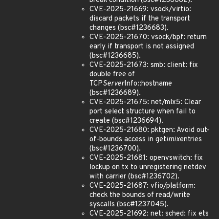
break condition (bsc#1236682).
CVE-2025-21669: vsock/virtio:
discard packets if the transport
changes (bsc#1236683).
CVE-2025-21670: vsock/bpf: return
early if transport is not assigned
(bsc#1236685).
CVE-2025-21673: smb: client: fix
double free of
TCP
Server
Info::hostname
(bsc#1236689).
CVE-2025-21675: net/mlx5: Clear
port select structure when fail to
create (bsc#1236694).
CVE-2025-21680: pktgen: Avoid out-
of-bounds access in get
imix
entries
(bsc#1236700).
CVE-2025-21681: openvswitch: fix
lockup on tx to unregistering netdev
with carrier (bsc#1236702).
CVE-2025-21687: vfio/platform:
check the bounds of read/write
syscalls (bsc#1237045).
CVE-2025-21692: net: sched: fix ets