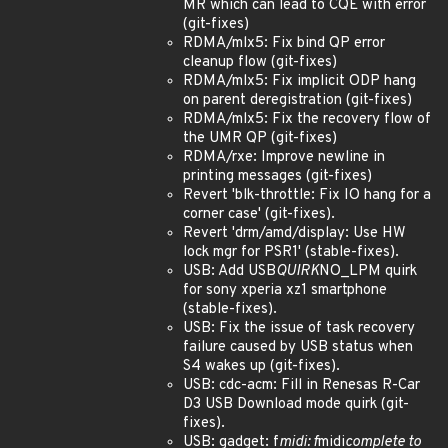
MR which can lead to CQE with error
(git-fixes)
RDMA/mlx5: Fix bind QP error
cleanup flow (git-fixes)
RDMA/mlx5: Fix implicit ODP hang
on parent deregistration (git-fixes)
RDMA/mlx5: Fix the recovery flow of
the UMR QP (git-fixes)
RDMA/rxe: Improve newline in
printing messages (git-fixes)
Revert 'blk-throttle: Fix IO hang for a
corner case' (git-fixes).
Revert 'drm/amd/display: Use HW
lock mgr for PSR1' (stable-fixes).
USB: Add USB
QUIRK
NO_LPM quirk
for sony xperia xz1 smartphone
(stable-fixes).
USB: Fix the issue of task recovery
failure caused by USB status when
S4 wakes up (git-fixes).
USB: cdc-acm: Fill in Renesas R-Car
D3 USB Download mode quirk (git-
fixes).
USB: gadget: f
midi: f
midi
complete to