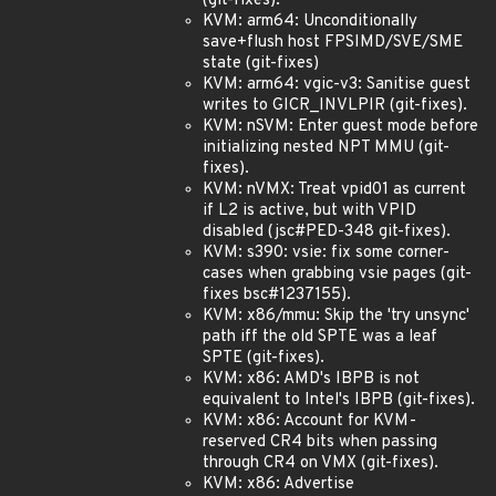
(git-fixes).
KVM: arm64: Unconditionally
save+flush host FPSIMD/SVE/SME
state (git-fixes)
KVM: arm64: vgic-v3: Sanitise guest
writes to GICR_INVLPIR (git-fixes).
KVM: nSVM: Enter guest mode before
initializing nested NPT MMU (git-
fixes).
KVM: nVMX: Treat vpid01 as current
if L2 is active, but with VPID
disabled (jsc#PED-348 git-fixes).
KVM: s390: vsie: fix some corner-
cases when grabbing vsie pages (git-
fixes bsc#1237155).
KVM: x86/mmu: Skip the 'try unsync'
path iff the old SPTE was a leaf
SPTE (git-fixes).
KVM: x86: AMD's IBPB is not
equivalent to Intel's IBPB (git-fixes).
KVM: x86: Account for KVM-
reserved CR4 bits when passing
through CR4 on VMX (git-fixes).
KVM: x86: Advertise