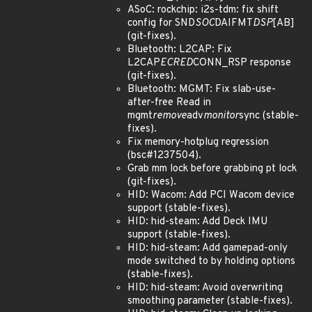
ASoC: rockchip: i2s-tdm: fix shift
config for SND
SOC
DAIFMT
DSP
[AB]
(git-fixes).
Bluetooth: L2CAP: Fix
L2CAP
ECRED
CONN_RSP response
(git-fixes).
Bluetooth: MGMT: Fix slab-use-
after-free Read in
mgmt
remove
adv
monitor
sync (stable-
fixes).
Fix memory-hotplug regression
(bsc#1237504).
Grab mm lock before grabbing pt lock
(git-fixes).
HID: Wacom: Add PCI Wacom device
support (stable-fixes).
HID: hid-steam: Add Deck IMU
support (stable-fixes).
HID: hid-steam: Add gamepad-only
mode switched to by holding options
(stable-fixes).
HID: hid-steam: Avoid overwriting
smoothing parameter (stable-fixes).