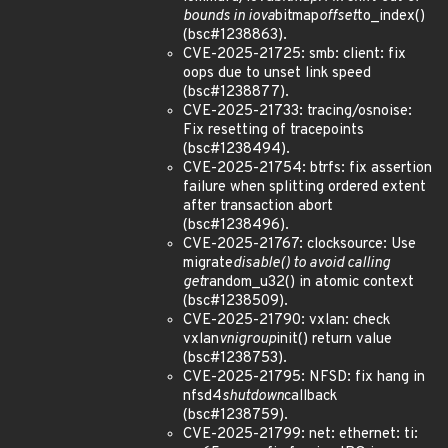
bounds in iova
bitmap
offset
to_index()
(bsc#1238863).
CVE-2025-21725: smb: client: fix
oops due to unset link speed
(bsc#1238877).
CVE-2025-21733: tracing/osnoise:
Fix resetting of tracepoints
(bsc#1238494).
CVE-2025-21754: btrfs: fix assertion
failure when splitting ordered extent
after transaction abort
(bsc#1238496).
CVE-2025-21767: clocksource: Use
migrate
disable() to avoid calling
get
random_u32() in atomic context
(bsc#1238509).
CVE-2025-21790: vxlan: check
vxlan
vnigroup
init() return value
(bsc#1238753).
CVE-2025-21795: NFSD: fix hang in
nfsd4
shutdown
callback
(bsc#1238759).
CVE-2025-21799: net: ethernet: ti: