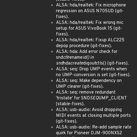
ALSA: hda/realtek: Fix microphone
regression on ASUS N705UD (git-
fixes).
ALSA: hda/realtek: Fix wrong mic
setup for ASUS VivoBook 15 (git-
fixes).
ALSA: hda/realtek: Fixup ALC225
depop procedure (git-fixes).
ALSA: hda: Add error check for
snd
ctl
rename
id() in
snd
hda
create
dig
out
ctls() (git-fixes).
ALSA: seq: Drop UMP events when
no UMP-conversion is set (git-fixes).
ALSA: seq: Make dependency on
UMP clearer (git-fixes).
ALSA: seq: remove redundant
'tristate' for SND
SEQ
UMP_CLIENT
(stable-fixes).
ALSA: usb-audio: Avoid dropping
MIDI events at closing multiple ports
(git-fixes).
ALSA: usb-audio: Re-add sample rate
quirk for Pioneer DJM-900NXS2