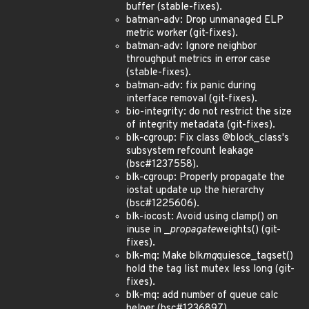
buffer (stable-fixes).
batman-adv: Drop unmanaged ELP
metric worker (git-fixes).
batman-adv: Ignore neighbor
throughput metrics in error case
(stable-fixes).
batman-adv: fix panic during
interface removal (git-fixes).
bio-integrity: do not restrict the size
of integrity metadata (git-fixes).
blk-cgroup: Fix class @block_class's
subsystem refcount leakage
(bsc#1237558).
blk-cgroup: Properly propagate the
iostat update up the hierarchy
(bsc#1225606).
blk-iocost: Avoid using clamp() on
inuse in _
propagate
weights() (git-
fixes).
blk-mq: Make blk
mq
quiesce_tagset()
hold the tag list mutex less long (git-
fixes).
blk-mq: add number of queue calc
helper (bsc#1236897).