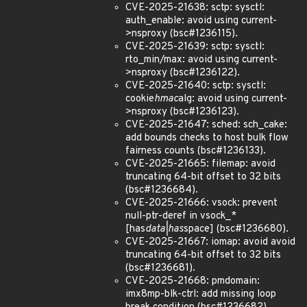
CVE-2025-21638: sctp: sysctl:
auth_enable: avoid using current-
>nsproxy (bsc#1236115).
CVE-2025-21639: sctp: sysctl:
rto_min/max: avoid using current-
>nsproxy (bsc#1236122).
CVE-2025-21640: sctp: sysctl:
cookie
hmac
alg: avoid using current-
>nsproxy (bsc#1236123).
CVE-2025-21647: sched: sch_cake:
add bounds checks to host bulk flow
fairness counts (bsc#1236133).
CVE-2025-21665: filemap: avoid
truncating 64-bit offset to 32 bits
(bsc#1236684).
CVE-2025-21666: vsock: prevent
null-ptr-deref in vsock_*
[has
data|has
space] (bsc#1236680).
CVE-2025-21667: iomap: avoid avoid
truncating 64-bit offset to 32 bits
(bsc#1236681).
CVE-2025-21668: pmdomain:
imx8mp-blk-ctrl: add missing loop