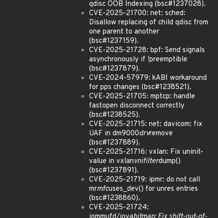
qdisc OOB Indexing (bsc#1237028).
CVE-2025-21700: net: sched:
Disallow replacing of child qdisc from
one parent to another
(bsc#1237159).
CVE-2025-21728: bpf: Send signals
asynchronously if !preemptible
(bsc#1237879).
CVE-2024-57979: kABI workaround
for pps changes (bsc#1238521).
CVE-2025-21705: mptcp: handle
fastopen disconnect correctly
(bsc#1238525).
CVE-2025-21715: net: davicom: fix
UAF in dm9000
drv
remove
(bsc#1237889).
CVE-2025-21716: vxlan: Fix uninit-
value in vxlan
vnifilter
dump()
(bsc#1237891).
CVE-2025-21719: ipmr: do not call
mr
mfc
uses_dev() for unres entries
(bsc#1238860).
CVE-2025-21724:
iommufd/iova
bitmap: Fix shift-out-of-