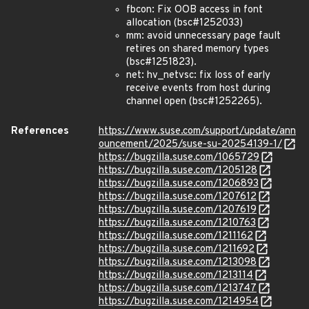
fbcon: Fix OOB access in font
allocation (bsc#1252033)
mm: avoid unnecessary page fault
retires on shared memory types
(bsc#1251823).
net: hv_netvsc: fix loss of early
receive events from host during
channel open (bsc#1252265).
References
https://www.suse.com/support/update/ann
ouncement/2025/suse-su-20254139-1/
https://bugzilla.suse.com/1065729
https://bugzilla.suse.com/1205128
https://bugzilla.suse.com/1206893
https://bugzilla.suse.com/1207612
https://bugzilla.suse.com/1207619
https://bugzilla.suse.com/1210763
https://bugzilla.suse.com/1211162
https://bugzilla.suse.com/1211692
https://bugzilla.suse.com/1213098
https://bugzilla.suse.com/1213114
https://bugzilla.suse.com/1213747
https://bugzilla.suse.com/1214954