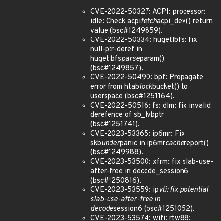
CVE-2022-50327: ACPI: processor:
idle: Check acpi
fetch
acpi_dev() return
value (bsc#1249859).
CVE-2022-50334: hugetlbfs: fix
null-ptr-deref in
hugetlbfs
parse
param()
(bsc#1249857).
CVE-2022-50490: bpf: Propagate
error from htab
lock
bucket() to
userspace (bsc#1251164).
CVE-2022-50516: fs: dlm: fix invalid
derefence of sb_lvbptr
(bsc#1251741).
CVE-2023-53365: ip6mr: Fix
skb
under
panic in ip6mr
cache
report()
(bsc#1249988).
CVE-2023-53500: xfrm: fix slab-use-
after-free in decode_session6
(bsc#1250816).
CVE-2023-53559: ip
vti: fix potential
slab-use-after-free in
decode
session6 (bsc#1251052).
CVE-2023-53574: wifi: rtw88: