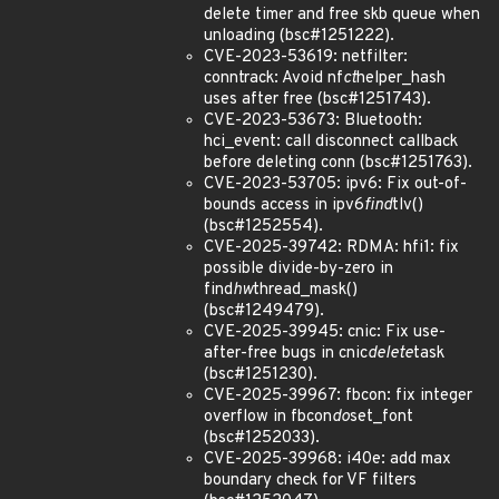
delete timer and free skb queue when
unloading (bsc#1251222).
CVE-2023-53619: netfilter:
conntrack: Avoid nf
ct
helper_hash
uses after free (bsc#1251743).
CVE-2023-53673: Bluetooth:
hci_event: call disconnect callback
before deleting conn (bsc#1251763).
CVE-2023-53705: ipv6: Fix out-of-
bounds access in ipv6
find
tlv()
(bsc#1252554).
CVE-2025-39742: RDMA: hfi1: fix
possible divide-by-zero in
find
hw
thread_mask()
(bsc#1249479).
CVE-2025-39945: cnic: Fix use-
after-free bugs in cnic
delete
task
(bsc#1251230).
CVE-2025-39967: fbcon: fix integer
overflow in fbcon
do
set_font
(bsc#1252033).
CVE-2025-39968: i40e: add max
boundary check for VF filters