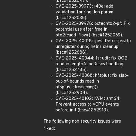
(bsc#1252047).
CVE-2025-39973: i40e: add
validation for ring_len param
(bsc#1252035).
CVE-2025-39978: octeontx2-pf: Fix
potential use after free in
otx2
tc
add_flow() (bsc#1252069).
CVE-2025-40018: ipvs: Defer ip
vs
ftp
unregister during netns cleanup
(bsc#1252688).
CVE-2025-40044: fs: udf: fix OOB
read in lengthAllocDescs handling
(bsc#1252785).
CVE-2025-40088: hfsplus: fix slab-
out-of-bounds read in
hfsplus_strcasecmp()
(bsc#1252904).
CVE-2025-40102: KVM: arm64:
Prevent access to vCPU events
before init (bsc#1252919).
The following non security issues were
fixed: