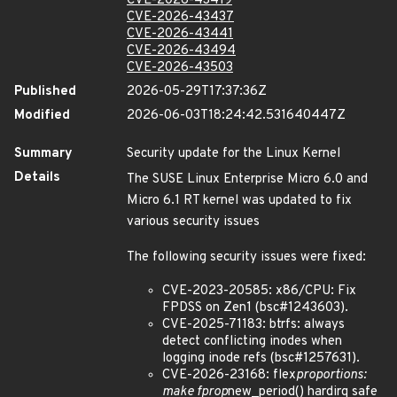
CVE-2026-43419
CVE-2026-43437
CVE-2026-43441
CVE-2026-43494
CVE-2026-43503
Published
2026-05-29T17:37:36Z
Modified
2026-06-03T18:24:42.531640447Z
Summary
Security update for the Linux Kernel
Details
The SUSE Linux Enterprise Micro 6.0 and
Micro 6.1 RT kernel was updated to fix
various security issues
The following security issues were fixed:
CVE-2023-20585: x86/CPU: Fix
FPDSS on Zen1 (bsc#1243603).
CVE-2025-71183: btrfs: always
detect conflicting inodes when
logging inode refs (bsc#1257631).
CVE-2026-23168: flex
proportions:
make fprop
new_period() hardirq safe