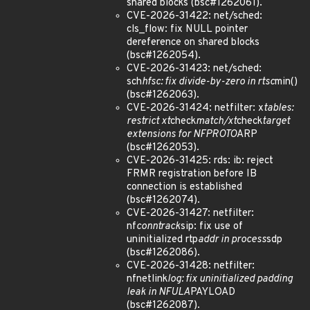
shared blocks (bsc#1262061).
CVE-2026-31422: net/sched:
cls_flow: fix NULL pointer
dereference on shared blocks
(bsc#1262054).
CVE-2026-31423: net/sched:
sch
hfsc: fix divide-by-zero in rtsc
min()
(bsc#1262063).
CVE-2026-31424: netfilter: x
tables:
restrict xt
check
match/xt
check
target
extensions for NFPROTO
ARP
(bsc#1262053).
CVE-2026-31425: rds: ib: reject
FRMR registration before IB
connection is established
(bsc#1262074).
CVE-2026-31427: netfilter:
nf
conntrack
sip: fix use of
uninitialized rtp
addr in process
sdp
(bsc#1262086).
CVE-2026-31428: netfilter:
nfnetlink
log: fix uninitialized padding
leak in NFULA
PAYLOAD
(bsc#1262087).