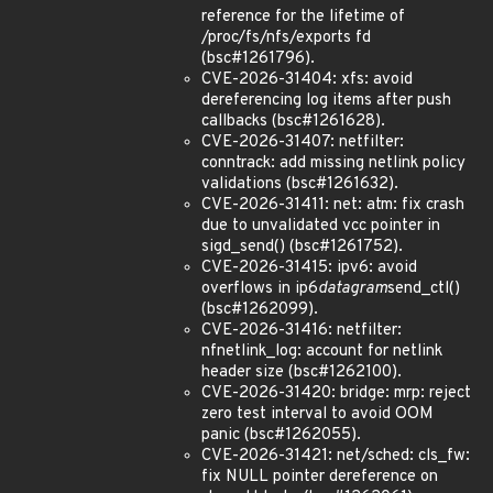
reference for the lifetime of
/proc/fs/nfs/exports fd
(bsc#1261796).
CVE-2026-31404: xfs: avoid
dereferencing log items after push
callbacks (bsc#1261628).
CVE-2026-31407: netfilter:
conntrack: add missing netlink policy
validations (bsc#1261632).
CVE-2026-31411: net: atm: fix crash
due to unvalidated vcc pointer in
sigd_send() (bsc#1261752).
CVE-2026-31415: ipv6: avoid
overflows in ip6
datagram
send_ctl()
(bsc#1262099).
CVE-2026-31416: netfilter:
nfnetlink_log: account for netlink
header size (bsc#1262100).
CVE-2026-31420: bridge: mrp: reject
zero test interval to avoid OOM
panic (bsc#1262055).
CVE-2026-31421: net/sched: cls_fw:
fix NULL pointer dereference on