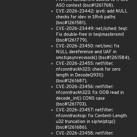
ASO context (bsc#1261768).
CVE-2026-23442: ipv6: add NULL
checks for idev in SRv6 paths
(bsc#1261581).
CVE-2026-23449: net/sched: teql:
Fix double-free in teql
master
xmit
(bsc#1261779).
CVE-2026-23450: net/smc: fix
NULL dereference and UAF in
smc
tcp
syn
recv
sock() (bsc#1261584).
CVE-2026-23455: netfilter:
nf
conntrack
h323: check for zero
length in DecodeQ931()
(bsc#1261687).
CVE-2026-23456: netfilter:
nf
conntrack
h323: fix OOB read in
decode_int() CONS case
(bsc#1261703).
CVE-2026-23457: netfilter:
nf
conntrack
sip: fix Content-Length
u32 truncation in sip
help
tcp()
(bsc#1261686).
CVE-2026-23458: netfilter: