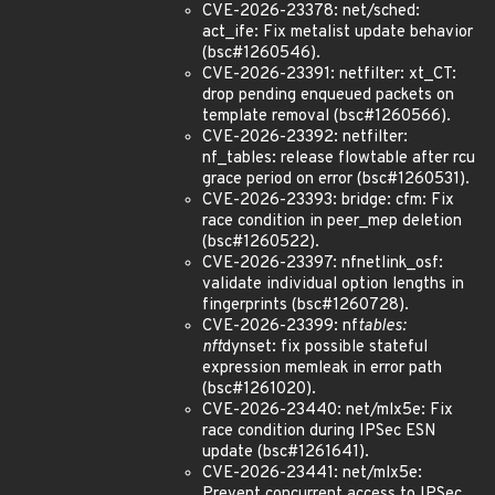
CVE-2026-23378: net/sched:
act_ife: Fix metalist update behavior
(bsc#1260546).
CVE-2026-23391: netfilter: xt_CT:
drop pending enqueued packets on
template removal (bsc#1260566).
CVE-2026-23392: netfilter:
nf_tables: release flowtable after rcu
grace period on error (bsc#1260531).
CVE-2026-23393: bridge: cfm: Fix
race condition in peer_mep deletion
(bsc#1260522).
CVE-2026-23397: nfnetlink_osf:
validate individual option lengths in
fingerprints (bsc#1260728).
CVE-2026-23399: nf
tables:
nft
dynset: fix possible stateful
expression memleak in error path
(bsc#1261020).
CVE-2026-23440: net/mlx5e: Fix
race condition during IPSec ESN
update (bsc#1261641).
CVE-2026-23441: net/mlx5e:
Prevent concurrent access to IPSec