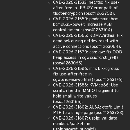
CVE-2026-31533: net/tls: fix use-
after-free in -EBUSY error path of
tls
do
encryption (bsc#1262758).
CVE-2026-31550: pmdomain: bcm:
bcm2835-power: Increase ASB
control timeout (bsc#1263104).
CVE-2026-31565: RDMA/irdma: Fix
deadlock during netdev reset with
active connections (bsc#1263064).
CVE-2026-31570: can: gw: fix OOB
heap access in cgw
csum
crc8_rel()
(bsc#1263065).
CVE-2026-31586: mm: blk-cgroup:
fix use-after-free in
cgwb
release
workfn() (bsc#1263176).
CVE-2026-31588: KVM: x86: Use
scratch field in MMIO fragment to
hold small write values
(bsc#1263165).
CVE-2026-31602: ALSA: ctxfi: Limit
PTP to a single page (bsc#1263723).
CVE-2026-31607: usbip: validate
number
of
packets in
usbip
pack
ret_submit()