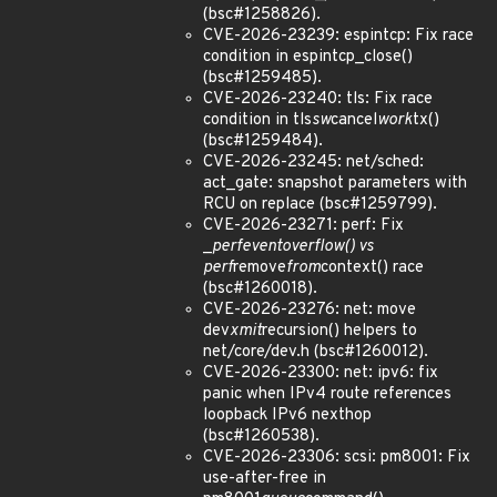
(bsc#1258826).
CVE-2026-23239: espintcp: Fix race
condition in espintcp_close()
(bsc#1259485).
CVE-2026-23240: tls: Fix race
condition in tls
sw
cancel
work
tx()
(bsc#1259484).
CVE-2026-23245: net/sched:
act_gate: snapshot parameters with
RCU on replace (bsc#1259799).
CVE-2026-23271: perf: Fix
_
perf
event
overflow() vs
perf
remove
from
context() race
(bsc#1260018).
CVE-2026-23276: net: move
dev
xmit
recursion() helpers to
net/core/dev.h (bsc#1260012).
CVE-2026-23300: net: ipv6: fix
panic when IPv4 route references
loopback IPv6 nexthop
(bsc#1260538).
CVE-2026-23306: scsi: pm8001: Fix
use-after-free in