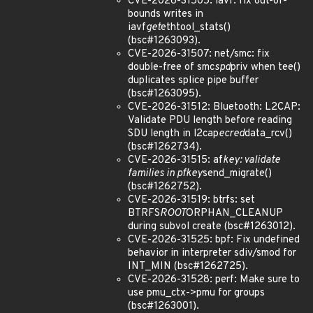
CVE-2026-31505: iavf: fix out-of-
bounds writes in
iavf
get
ethtool_stats()
(bsc#1263093).
CVE-2026-31507: net/smc: fix
double-free of smc
spd
priv when tee()
duplicates splice pipe buffer
(bsc#1263095).
CVE-2026-31512: Bluetooth: L2CAP:
Validate PDU length before reading
SDU length in l2cap
ecred
data_rcv()
(bsc#1262734).
CVE-2026-31515: af
key: validate
families in pfkey
send_migrate()
(bsc#1262752).
CVE-2026-31519: btrfs: set
BTRFS
ROOT
ORPHAN_CLEANUP
during subvol create (bsc#1263012).
CVE-2026-31525: bpf: Fix undefined
behavior in interpreter sdiv/smod for
INT_MIN (bsc#1262725).
CVE-2026-31528: perf: Make sure to
use pmu_ctx->pmu for groups
(bsc#1263001).