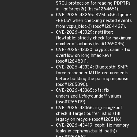
SRCU protection for reading PDPTRs
in _
get
sregs2() (bsc#1264651).
CVE-2026-43265: KVM: x86: Ignore
-EBUSY when checking nested events
from vcpu_block() (bsc#1264427).
CVE-2026-43329: netfilter:
flowtable: strictly check for maximum
number of actions (bsc#1265085).
CVE-2026-43330: crypto: caam - fix
overflow on long hmac keys
(bsc#1264801).
CVE-2026-43334: Bluetooth: SMP:
force responder MITM requirements
before building the pairing response
(bsc#1265090).
CVE-2026-43365: xfs: fix
undersized l
iclog
roundoff values
(bsc#1265119).
CVE-2026-43366: io_uring/kbuf:
check if target buffer list is still
legacy on recycle (bsc#1265116).
CVE-2026-43419: ceph: fix memory
leaks in ceph
mdsc
build_path()