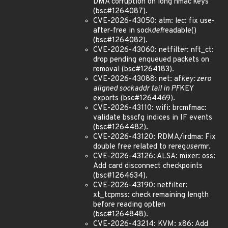
DMA corruption on long hmac keys
(bsc#1264087).
CVE-2026-43050: atm: lec: fix use-
after-free in sock
def
readable()
(bsc#1264082).
CVE-2026-43060: netfilter: nft_ct:
drop pending enqueued packets on
removal (bsc#1264183).
CVE-2026-43088: net: af
key: zero
aligned sockaddr tail in PF
KEY
exports (bsc#1264469).
CVE-2026-43110: wifi: brcmfmac:
validate bsscfg indices in IF events
(bsc#1264482).
CVE-2026-43120: RDMA/irdma: Fix
double free related to rereg
user
mr.
CVE-2026-43126: ALSA: mixer: oss:
Add card disconnect checkpoints
(bsc#1264634).
CVE-2026-43190: netfilter:
xt_tcpmss: check remaining length
before reading optlen
(bsc#1264848).
CVE-2026-43214: KVM: x86: Add