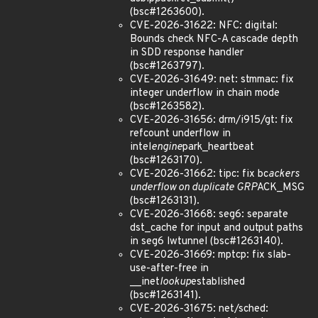
(bsc#1263600).
CVE-2026-31622: NFC: digital:
Bounds check NFC-A cascade depth
in SDD response handler
(bsc#1263797).
CVE-2026-31649: net: stmmac: fix
integer underflow in chain mode
(bsc#1263582).
CVE-2026-31656: drm/i915/gt: fix
refcount underflow in
intel
engine
park_heartbeat
(bsc#1263170).
CVE-2026-31662: tipc: fix bc
ackers
underflow on duplicate GRP
ACK_MSG
(bsc#1263131).
CVE-2026-31668: seg6: separate
dst_cache for input and output paths
in seg6 lwtunnel (bsc#1263140).
CVE-2026-31669: mptcp: fix slab-
use-after-free in
__inet
lookup
established
(bsc#1263141).
CVE-2026-31675: net/sched: