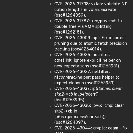
CVE-2026-31738: vxlan: validate ND
option lengths in vxlan
na
create
(bsc#1264059).
CVE-2026-31787: xen/privcmd: fix
double free via VMA splitting
(bsc#1262181).
CVE-2026-43009: bpf: Fix incorrect
pruning due to atomic fetch precision
tracking (bsc#1264014).
CVE-2026-43025: netfilter:
ctnetlink: ignore explicit helper on
new expectations (bsc#1263931).
CVE-2026-43027: netfilter:
nf
conntrack
helper: pass helper to
expect cleanup (bsc#1263933).
CVE-2026-43037: ip6
tunnel: clear
skb2->cb in ip4ip6
err()
(bsc#1263995).
CVE-2026-43038: ipv6: icmp: clear
skb2->cb in
ip6
err
gen
icmpv6
unreach()
(bsc#1264097).
CVE-2026-43044: crypto: caam - fix