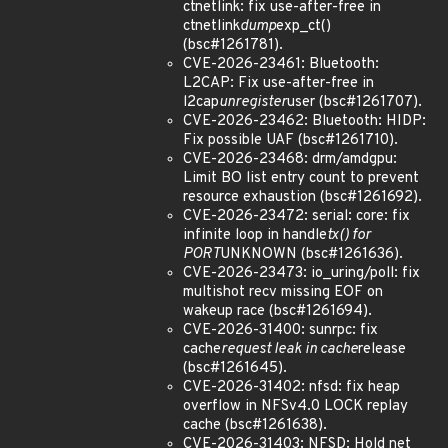
ctnetlink: fix use-after-free in
ctnetlink
dump
exp_ct()
(bsc#1261781).
CVE-2026-23461: Bluetooth:
L2CAP: Fix use-after-free in
l2cap
unregister
user (bsc#1261707).
CVE-2026-23462: Bluetooth: HIDP:
Fix possible UAF (bsc#1261710).
CVE-2026-23468: drm/amdgpu:
Limit BO list entry count to prevent
resource exhaustion (bsc#1261692).
CVE-2026-23472: serial: core: fix
infinite loop in handle
tx() for
PORT
UNKNOWN (bsc#1261636).
CVE-2026-23473: io_uring/poll: fix
multishot recv missing EOF on
wakeup race (bsc#1261694).
CVE-2026-31400: sunrpc: fix
cache
request leak in cache
release
(bsc#1261645).
CVE-2026-31402: nfsd: fix heap
overflow in NFSv4.0 LOCK replay
cache (bsc#1261638).
CVE-2026-31403: NFSD: Hold net