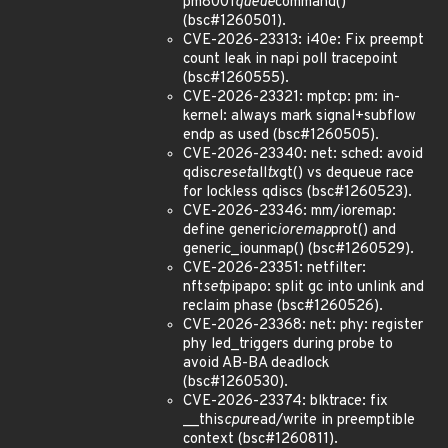
pm8001
queue
command()
(bsc#1260501).
CVE-2026-23313: i40e: Fix preempt
count leak in napi poll tracepoint
(bsc#1260555).
CVE-2026-23321: mptcp: pm: in-
kernel: always mark signal+subflow
endp as used (bsc#1260505).
CVE-2026-23340: net: sched: avoid
qdisc
reset
all
tx
gt() vs dequeue race
for lockless qdiscs (bsc#1260523).
CVE-2026-23346: mm/ioremap:
define generic
ioremap
prot() and
generic_iounmap() (bsc#1260529).
CVE-2026-23351: netfilter:
nft
set
pipapo: split gc into unlink and
reclaim phase (bsc#1260526).
CVE-2026-23368: net: phy: register
phy led_triggers during probe to
avoid AB-BA deadlock
(bsc#1260530).
CVE-2026-23374: blktrace: fix
__this
cpu
read/write in preemptible
context (bsc#1260811).