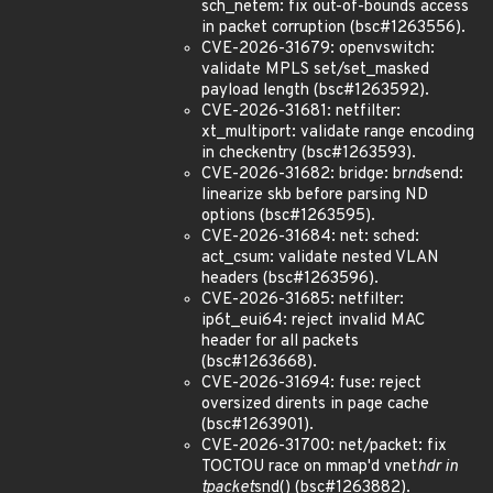
sch_netem: fix out-of-bounds access
in packet corruption (bsc#1263556).
CVE-2026-31679: openvswitch:
validate MPLS set/set_masked
payload length (bsc#1263592).
CVE-2026-31681: netfilter:
xt_multiport: validate range encoding
in checkentry (bsc#1263593).
CVE-2026-31682: bridge: br
nd
send:
linearize skb before parsing ND
options (bsc#1263595).
CVE-2026-31684: net: sched:
act_csum: validate nested VLAN
headers (bsc#1263596).
CVE-2026-31685: netfilter:
ip6t_eui64: reject invalid MAC
header for all packets
(bsc#1263668).
CVE-2026-31694: fuse: reject
oversized dirents in page cache
(bsc#1263901).
CVE-2026-31700: net/packet: fix
TOCTOU race on mmap'd vnet
hdr in
tpacket
snd() (bsc#1263882).