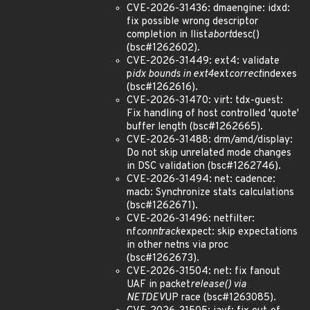
CVE-2026-31436: dmaengine: idxd:
fix possible wrong descriptor
completion in llist
abort
desc()
(bsc#1262602).
CVE-2026-31449: ext4: validate
p
idx bounds in ext4
ext
correct
indexes
(bsc#1262616).
CVE-2026-31470: virt: tdx-guest:
Fix handling of host controlled 'quote'
buffer length (bsc#1262665).
CVE-2026-31488: drm/amd/display:
Do not skip unrelated mode changes
in DSC validation (bsc#1262746).
CVE-2026-31494: net: cadence:
macb: Synchronize stats calculations
(bsc#1262671).
CVE-2026-31496: netfilter:
nf
conntrack
expect: skip expectations
in other netns via proc
(bsc#1262673).
CVE-2026-31504: net: fix fanout
UAF in packet
release() via
NETDEV
UP race (bsc#1263085).