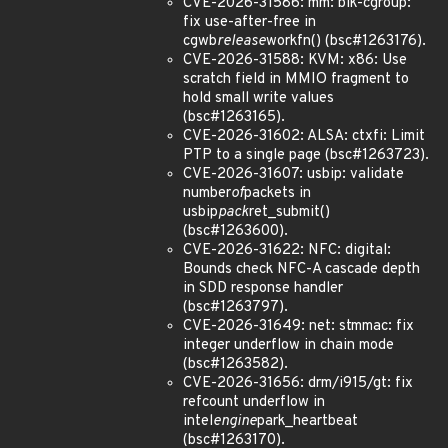
CVE-2026-31586: mm: blk-cgroup:
fix use-after-free in
cgwb
release
workfn() (bsc#1263176).
CVE-2026-31588: KVM: x86: Use
scratch field in MMIO fragment to
hold small write values
(bsc#1263165).
CVE-2026-31602: ALSA: ctxfi: Limit
PTP to a single page (bsc#1263723).
CVE-2026-31607: usbip: validate
number
of
packets in
usbip
pack
ret_submit()
(bsc#1263600).
CVE-2026-31622: NFC: digital:
Bounds check NFC-A cascade depth
in SDD response handler
(bsc#1263797).
CVE-2026-31649: net: stmmac: fix
integer underflow in chain mode
(bsc#1263582).
CVE-2026-31656: drm/i915/gt: fix
refcount underflow in
intel
engine
park_heartbeat
(bsc#1263170).