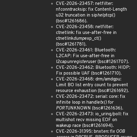
CVE-2026-23457: netfilter:
nf
conntrack
sip: fix Content-Length
u32 truncation in sip
help
tcp()
(bsc#1261686).
CVE-2026-23458: netfilter:
ctnetlink: fix use-after-free in
ctnetlink
dump
exp_ct()
(bsc#1261781).
CVE-2026-23461: Bluetooth:
L2CAP: Fix use-after-free in
l2cap
unregister
user (bsc#1261707).
CVE-2026-23462: Bluetooth: HIDP:
Fix possible UAF (bsc#1261710).
CVE-2026-23468: drm/amdgpu:
Limit BO list entry count to prevent
resource exhaustion (bsc#1261692).
CVE-2026-23472: serial: core: fix
infinite loop in handle
tx() for
PORT
UNKNOWN (bsc#1261636).
CVE-2026-23473: io_uring/poll: fix
multishot recv missing EOF on
wakeup race (bsc#1261694).
CVE-2026-31395: bnxt
en: fix OOB