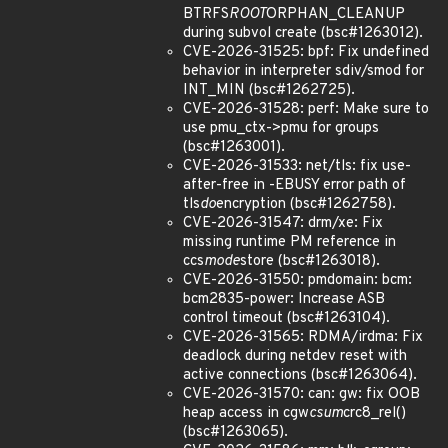
BTRFS
ROOT
ORPHAN_CLEANUP
during subvol create (bsc#1263012).
CVE-2026-31525: bpf: Fix undefined
behavior in interpreter sdiv/smod for
INT_MIN (bsc#1262725).
CVE-2026-31528: perf: Make sure to
use pmu_ctx->pmu for groups
(bsc#1263001).
CVE-2026-31533: net/tls: fix use-
after-free in -EBUSY error path of
tls
do
encryption (bsc#1262758).
CVE-2026-31547: drm/xe: Fix
missing runtime PM reference in
ccs
mode
store (bsc#1263018).
CVE-2026-31550: pmdomain: bcm:
bcm2835-power: Increase ASB
control timeout (bsc#1263104).
CVE-2026-31565: RDMA/irdma: Fix
deadlock during netdev reset with
active connections (bsc#1263064).
CVE-2026-31570: can: gw: fix OOB
heap access in cgw
csum
crc8_rel()
(bsc#1263065).