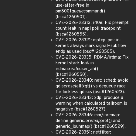
use-after-free in
pm8001
queue
command()
(bsc#1260501).
CVE-2026-23313: i40e: Fix preempt
count leak in napi poll tracepoint
(bsc#1260555).
CVE-2026-23321: mptcp: pm: in-
kernel: always mark signal+subflow
endp as used (bsc#1260505).
CVE-2026-23335: RDMA/irdma: Fix
kernel stack leak in
irdma
create
user_ah()
(bsc#1260550).
CVE-2026-23340: net: sched: avoid
qdisc
reset
all
tx
gt() vs dequeue race
for lockless qdiscs (bsc#1260523).
CVE-2026-23343: xdp: produce a
warning when calculated tailroom is
negative (bsc#1260527).
CVE-2026-23346: mm/ioremap:
define generic
ioremap
prot() and
generic_iounmap() (bsc#1260529).
CVE-2026-23351: netfilter: