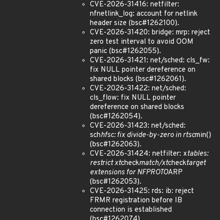
CVE-2026-31416: netfilter:
nfnetlink_log: account for netlink
header size (bsc#1262100).
CVE-2026-31420: bridge: mrp: reject
zero test interval to avoid OOM
panic (bsc#1262055).
CVE-2026-31421: net/sched: cls_fw:
fix NULL pointer dereference on
shared blocks (bsc#1262061).
CVE-2026-31422: net/sched:
cls_flow: fix NULL pointer
dereference on shared blocks
(bsc#1262054).
CVE-2026-31423: net/sched:
sch
hfsc: fix divide-by-zero in rtsc
min()
(bsc#1262063).
CVE-2026-31424: netfilter: x
tables:
restrict xt
check
match/xt
check
target
extensions for NFPROTO
ARP
(bsc#1262053).
CVE-2026-31425: rds: ib: reject
FRMR registration before IB
connection is established
(bsc#1262074).