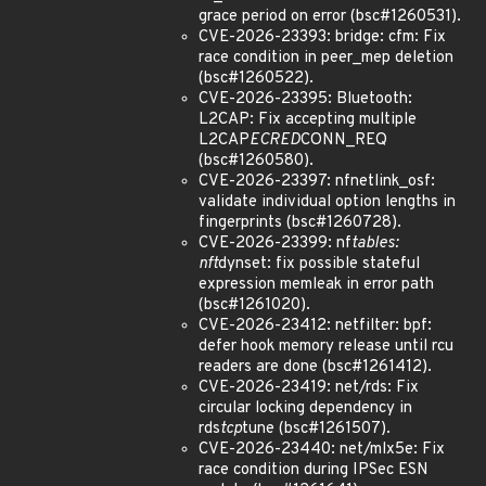
grace period on error (bsc#1260531).
CVE-2026-23393: bridge: cfm: Fix
race condition in peer_mep deletion
(bsc#1260522).
CVE-2026-23395: Bluetooth:
L2CAP: Fix accepting multiple
L2CAP
ECRED
CONN_REQ
(bsc#1260580).
CVE-2026-23397: nfnetlink_osf:
validate individual option lengths in
fingerprints (bsc#1260728).
CVE-2026-23399: nf
tables:
nft
dynset: fix possible stateful
expression memleak in error path
(bsc#1261020).
CVE-2026-23412: netfilter: bpf:
defer hook memory release until rcu
readers are done (bsc#1261412).
CVE-2026-23419: net/rds: Fix
circular locking dependency in
rds
tcp
tune (bsc#1261507).
CVE-2026-23440: net/mlx5e: Fix
race condition during IPSec ESN