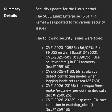
Summary
Security update for the Linux Kernel
Details
The SUSE Linux Enterprise 15 SP7 RT
kernel was updated to fix various security
issues
The following security issues were fixed:
CVE-2023-20585: x86/CPU: Fix
FPDSS on Zen1 (bsc#1243603).
CVE-2025-68310: s390/pci: Use
pci
uevent
ers() in PCI recovery
(bsc#1255160).
CVE-2025-71183: btrfs: always
detect conflicting inodes when
logging inode refs (bsc#1257631).
CVE-2026-23168: flex
proportions:
make fprop
new_period() hardirq safe
(bsc#1258826).
CVE-2026-23239: espintcp: Fix race
condition in espintcp_close()
(bsc#1259485).