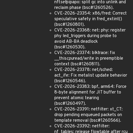
nft
set
pipapo: split gc into unlink and
reclaim phase (bsc#1260526).
CVE-2026-23354: x86/fred: Correct
speculative safety in fred_extint()
(bsc#1260801).
CVE-2026-23368: net: phy: register
phy led_triggers during probe to
avoid AB-BA deadlock
(bsc#1260530).
CVE-2026-23374: blktrace: fix
__this
cpu
read/write in preemptible
context (bsc#1260811).
CVE-2026-23378: net/sched:
act_ife: Fix metalist update behavior
(bsc#1260546).
CVE-2026-23383: bpf, arm64: Force
8-byte alignment for JIT buffer to
prevent atomic tearing
(bsc#1260497).
CVE-2026-23391: netfilter: xt_CT:
drop pending enqueued packets on
template removal (bsc#1260566).
CVE-2026-23392: netfilter:
nf_tables: release flowtable after rcu