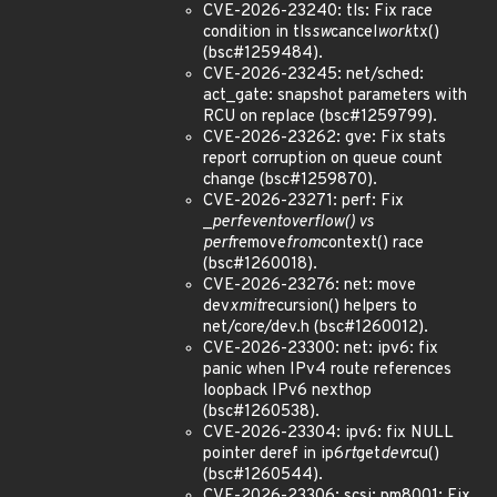
CVE-2026-23240: tls: Fix race
condition in tls
sw
cancel
work
tx()
(bsc#1259484).
CVE-2026-23245: net/sched:
act_gate: snapshot parameters with
RCU on replace (bsc#1259799).
CVE-2026-23262: gve: Fix stats
report corruption on queue count
change (bsc#1259870).
CVE-2026-23271: perf: Fix
_
perf
event
overflow() vs
perf
remove
from
context() race
(bsc#1260018).
CVE-2026-23276: net: move
dev
xmit
recursion() helpers to
net/core/dev.h (bsc#1260012).
CVE-2026-23300: net: ipv6: fix
panic when IPv4 route references
loopback IPv6 nexthop
(bsc#1260538).
CVE-2026-23304: ipv6: fix NULL
pointer deref in ip6
rt
get
dev
rcu()
(bsc#1260544).
CVE-2026-23306: scsi: pm8001: Fix