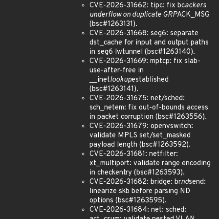
CVE-2026-31662: tipc: fix bc
ackers
underflow on duplicate GRP
ACK_MSG
(bsc#1263131).
CVE-2026-31668: seg6: separate
dst_cache for input and output paths
in seg6 lwtunnel (bsc#1263140).
CVE-2026-31669: mptcp: fix slab-
use-after-free in
__inet
lookup
established
(bsc#1263141).
CVE-2026-31675: net/sched:
sch_netem: fix out-of-bounds access
in packet corruption (bsc#1263556).
CVE-2026-31679: openvswitch:
validate MPLS set/set_masked
payload length (bsc#1263592).
CVE-2026-31681: netfilter:
xt_multiport: validate range encoding
in checkentry (bsc#1263593).
CVE-2026-31682: bridge: br
nd
send:
linearize skb before parsing ND
options (bsc#1263595).
CVE-2026-31684: net: sched: