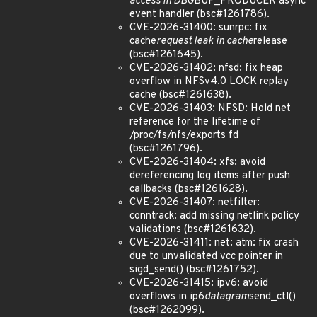
access in DBG
BUF_PRODUCER async
event handler (bsc#1261786).
CVE-2026-31400: sunrpc: fix
cache
request leak in cache
release
(bsc#1261645).
CVE-2026-31402: nfsd: fix heap
overflow in NFSv4.0 LOCK replay
cache (bsc#1261638).
CVE-2026-31403: NFSD: Hold net
reference for the lifetime of
/proc/fs/nfs/exports fd
(bsc#1261796).
CVE-2026-31404: xfs: avoid
dereferencing log items after push
callbacks (bsc#1261628).
CVE-2026-31407: netfilter:
conntrack: add missing netlink policy
validations (bsc#1261632).
CVE-2026-31411: net: atm: fix crash
due to unvalidated vcc pointer in
sigd_send() (bsc#1261752).
CVE-2026-31415: ipv6: avoid
overflows in ip6
datagram
send_ctl()
(bsc#1262099).