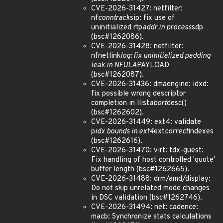
CVE-2026-31427: netfilter:
nf
conntrack
sip: fix use of
uninitialized rtp
addr in process
sdp
(bsc#1262086).
CVE-2026-31428: netfilter:
nfnetlink
log: fix uninitialized padding
leak in NFULA
PAYLOAD
(bsc#1262087).
CVE-2026-31436: dmaengine: idxd:
fix possible wrong descriptor
completion in llist
abort
desc()
(bsc#1262602).
CVE-2026-31449: ext4: validate
p
idx bounds in ext4
ext
correct
indexes
(bsc#1262616).
CVE-2026-31470: virt: tdx-guest:
Fix handling of host controlled 'quote'
buffer length (bsc#1262665).
CVE-2026-31488: drm/amd/display:
Do not skip unrelated mode changes
in DSC validation (bsc#1262746).
CVE-2026-31494: net: cadence:
macb: Synchronize stats calculations