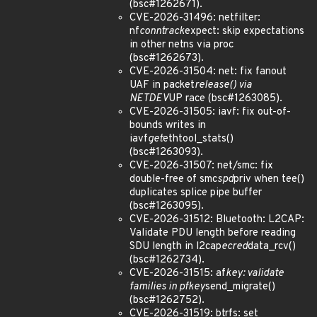
(bsc#1262671).
CVE-2026-31496: netfilter:
nf
conntrack
expect: skip expectations
in other netns via proc
(bsc#1262673).
CVE-2026-31504: net: fix fanout
UAF in packet
release() via
NETDEV
UP race (bsc#1263085).
CVE-2026-31505: iavf: fix out-of-
bounds writes in
iavf
get
ethtool_stats()
(bsc#1263093).
CVE-2026-31507: net/smc: fix
double-free of smc
spd
priv when tee()
duplicates splice pipe buffer
(bsc#1263095).
CVE-2026-31512: Bluetooth: L2CAP:
Validate PDU length before reading
SDU length in l2cap
ecred
data_rcv()
(bsc#1262734).
CVE-2026-31515: af
key: validate
families in pfkey
send_migrate()
(bsc#1262752).
CVE-2026-31519: btrfs: set