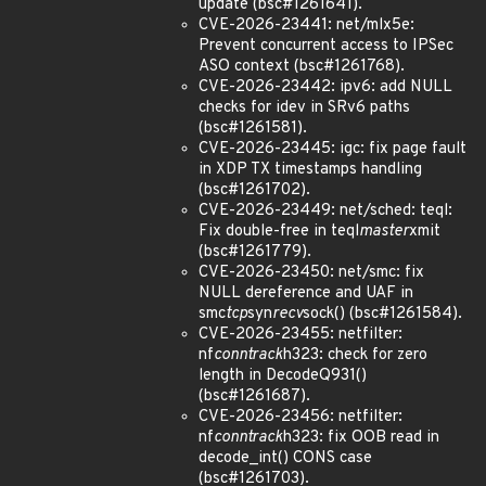
update (bsc#1261641).
CVE-2026-23441: net/mlx5e:
Prevent concurrent access to IPSec
ASO context (bsc#1261768).
CVE-2026-23442: ipv6: add NULL
checks for idev in SRv6 paths
(bsc#1261581).
CVE-2026-23445: igc: fix page fault
in XDP TX timestamps handling
(bsc#1261702).
CVE-2026-23449: net/sched: teql:
Fix double-free in teql
master
xmit
(bsc#1261779).
CVE-2026-23450: net/smc: fix
NULL dereference and UAF in
smc
tcp
syn
recv
sock() (bsc#1261584).
CVE-2026-23455: netfilter:
nf
conntrack
h323: check for zero
length in DecodeQ931()
(bsc#1261687).
CVE-2026-23456: netfilter:
nf
conntrack
h323: fix OOB read in
decode_int() CONS case
(bsc#1261703).