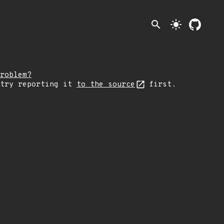
search
light_mode
roblem?
 try reporting it
to the source
first.