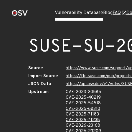
Vulnerability Database
Blog
FAQ
Do
SUSE-SU-2
Source
https://www.suse.com/support/
Import Source
https://ftp.suse.com/pub/project
JSON Data
https://api.osv.dev/v1/vulns/SU
Upstream
CVE-2023-20585
CVE-2025-40219
CVE-2025-54518
CVE-2025-68310
CVE-2025-71183
CVE-2025-71238
CVE-2026-23168
CVE-2026-23209