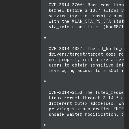
  CVE-2014-2706: Race condition i
  kernel before 3.13.7 allows rem
  service (system crash) via netw
  with the WLAN_STA_PS_STA state 
  sta_info.c and tx.c. (bnc#87179
* 

  CVE-2014-4027: The rd_build_dev
  drivers/target/target_core_rd.c
  not properly initialize a certa
  users to obtain sensitive infor
  leveraging access to a SCSI ini
* 

  CVE-2014-3153 The futex_requeue
  Linux kernel through 3.14.5 doe
  different futex addresses, whic
  privileges via a crafted FUTEX_
  unsafe waiter modification. (bn
* 
