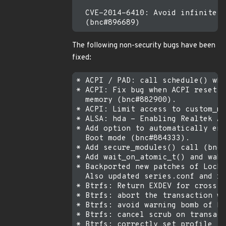
  CVE-2014-6410: Avoid infinite l
The following non-security bugs have been
fixed:
* ACPI / PAD: call schedule() when need_resched() is true (bnc#866911).
* ACPI: Fix bug when ACPI reset register is implemented in system
  memory (bnc#882900).
* ACPI: Limit access to custom_method (bnc#884333).
* ALSA: hda - Enabling Realtek ALC 671 codec (bnc#891746).
* Add option to automatically enforce module signatures when in Secure
  Boot mode (bnc#884333).
* Add secure_modules() call (bnc#884333).
* Add wait_on_atomic_t() and wake_up_atomic_t() (bnc#880344).
* Backported new patches of Lock down functions for UEFI secure boot
  Also updated series.conf and removed old patches.
* Btrfs: Return EXDEV for cross file system snapshot.
* Btrfs: abort the transaction when we does not find our extent ref.
* Btrfs: avoid warning bomb of btrfs_invalidate_inodes.
* Btrfs: cancel scrub on transaction abortion.
* Btrfs: correctly set profile flags on seqlock retry.
* Btrfs: does not check nodes for extent items.
* Btrfs: fix a possible deadlock between scrub and transaction
  committing.
* Btrfs: fix corruption after write/fsync failure + fsync + log
  recovery (bnc#894200).
* Btrfs: fix csum tree corruption, duplicate and outdated checksums
  (bnc#891619).
* Btrfs: fix double free in find_lock_delalloc_range.
* Btrfs: fix possible memory leak in btrfs_create_tree().
* Btrfs: fix use of uninit 'ret' in end_extent_writepage().
* Btrfs: free delayed node outside of root->inode_lock (bnc#866864).
* Btrfs: make DEV_INFO ioctl available to anyone.
* Btrfs: make FS_INFO ioctl available to anyone.
* Btrfs: make device scan less noisy.
* Btrfs: make sure there are not any read requests before stopping
  workers.
* Btrfs: more efficient io tree navigation on wait_extent_bit.
* Btrfs: output warning instead of error when loading free space cache
  failed.
* Btrfs: retrieve more info from FS_INFO ioctl.
* Btrfs: return EPERM when deleting a default subvolume (bnc#869934).
* Btrfs: unset DCACHE_DISCONNECTED when mounting default subvol
  (bnc#866615).
* Btrfs: use right type to get real comparison.
* Btrfs: wake up @scrub_pause_wait as much as we can.
* Btrfs: wake up transaction thread upon remount.
* CacheFiles: Add missing retrieval completions (bnc#880344).
* CacheFiles: Does not try to dump the index key if the cookie has been
  cleared (bnc#880344).
* CacheFiles: Downgrade the requirements passed to the allocator
  (bnc#880344).
* CacheFiles: Fix the marking of cached pages (bnc#880344).
* CacheFiles: Implement invalidation (bnc#880344).
* CacheFiles: Make some debugging statements conditional (bnc#880344).
* Drivers: hv: util: Fix a bug in the KVP code (bnc#886840).
* Drivers: hv: vmbus: Fix a bug in the channel callback dispatch code
  (bnc#886840).
* FS-Cache: Add transition to handle invalidate immediately after
  lookup (bnc#880344).
* FS-Cache: Check that there are no read ops when cookie relinquished
  (bnc#880344).
* FS-Cache: Clear remaining page count on retrieval cancellation
  (bnc#880344).
* FS-Cache: Convert the object event ID #defines into an enum
  (bnc#880344).
* FS-Cache: Does not sleep in page release if __GFP_FS is not set
  (bnc#880344).
* FS-Cache: Does not use spin_is_locked() in assertions (bnc#880344).
* FS-Cache: Exclusive op submission can BUG if there is been an I/O
  error (bnc#880344).
* FS-Cache: Fix __wait_on_atomic_t() to call the action func if the
  counter != 0 (bnc#880344).
* FS-Cache: Fix object state machine to have separate work and wait
  states (bnc#880344).
* FS-Cache: Fix operation state management and accounting (bnc#880344).
* FS-Cache: Fix signal handling during waits (bnc#880344).
* FS-Cache: Initialise the object event mask with the calculated mask
  (bnc#880344).
* FS-Cache: Limit the number of I/O error reports for a cache
  (bnc#880344).
* FS-Cache: Make cookie relinquishment wait for outstanding reads
  (bnc#880344).
* FS-Cache: Mark cancellation of in-progress operation (bnc#880344).
* FS-Cache: One of the write operation paths doeses not set the object
  state (bnc#880344).
* FS-Cache: Provide proper invalidation (bnc#880344).
* FS-Cache: Simplify cookie retention for fscache_objects, fixing oops
  (bnc#880344).
* FS-Cache: The retrieval remaining-pages counter needs to be atomic_t
  (bnc#880344).
* FS-Cache: Uninline fscache_object_init() (bnc#880344).
* FS-Cache: Wrap checks on object state (bnc#880344).
* HID: usbhid: add always-poll quirk (bnc#888607).
* HID: usbhid: enable always-poll quirk for Elan Touchscreen
  (bnc#888607).
* IB/iser: Add TIMEWAIT_EXIT event handling (bnc#890297).
* Ignore 'flags' change to event_constraint (bnc#876114).
* Ignore data_src/weight changes to perf_sample_data (bnc#876114).
* N