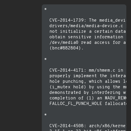
* 

  CVE-2014-1739: The media_device
  drivers/media/media-device.c in
  not initialize a certain data s
  obtain sensitive information fr
  /dev/media0 read access for a M
  (bnc#882804).

* 

  CVE-2014-4171: mm/shmem.c in th
  properly implement the interact
  hole punching, which allows loc
  (i_mutex hold) by using the mma
  demonstrated by interfering wit
  completion of (1) an MADV_REMOV
  FALLOC_FL_PUNCH_HOLE fallocate 
* 

  CVE-2014-4508: arch/x86/kernel/