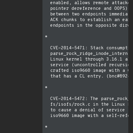
  enabled, allows remote attacker
  pointer dereference and OOPS) b
  between two endpoints immediate
  ACK chunks to establish an earl
  endpoints in the opposite direc
* 

  CVE-2014-5471: Stack consumptio
  parse_rock_ridge_inode_internal
  Linux kernel through 3.16.1 all
  service (uncontrolled recursion
  crafted iso9660 image with a CL
  that has a CL entry. (bnc#89249
* 

  CVE-2014-5472: The parse_rock_r
  fs/isofs/rock.c in the Linux ke
  to cause a denial of service (u
  iso9660 image with a self-refer
* 
