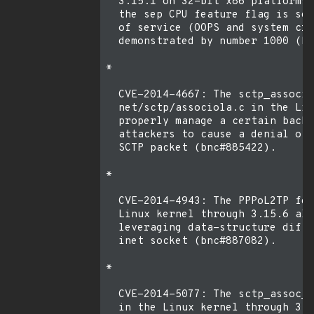
  3.15.1 on 32-bit x86 platforms,
  the sep CPU feature flag is set
  of service (OOPS and system cra
  demonstrated by number 1000 (bn
* 

  CVE-2014-4667: The sctp_associa
  net/sctp/associola.c in the Lin
  properly manage a certain backl
  attackers to cause a denial of 
  SCTP packet (bnc#885422).

* 

  CVE-2014-4943: The PPPoL2TP fea
  Linux kernel through 3.15.6 all
  leveraging data-structure diffe
  inet socket (bnc#887082).

* 

  CVE-2014-5077: The sctp_assoc_u
  in the Linux kernel through 3.1