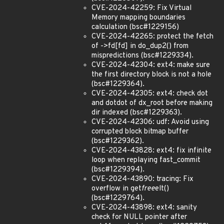
CVE-2024-42259: Fix Virtual
Memory mapping boundaries
calculation (bsc#1229156)
CVE-2024-42265: protect the fetch
of ->fd[fd] in do_dup2() from
mispredictions (bsc#1229334).
CVE-2024-42304: ext4: make sure
the first directory block is not a hole
(bsc#1229364).
CVE-2024-42305: ext4: check dot
and dotdot of dx_root before making
dir indexed (bsc#1229363).
CVE-2024-42306: udf: Avoid using
corrupted block bitmap buffer
(bsc#1229362).
CVE-2024-43828: ext4: fix infinite
loop when replaying fast_commit
(bsc#1229394).
CVE-2024-43890: tracing: Fix
overflow in get
free
elt()
(bsc#1229764).
CVE-2024-43898: ext4: sanity
check for NULL pointer after