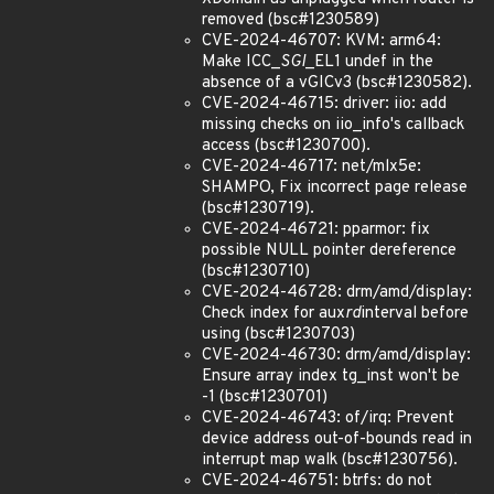
removed (bsc#1230589)
CVE-2024-46707: KVM: arm64:
Make ICC_
SGI
_EL1 undef in the
absence of a vGICv3 (bsc#1230582).
CVE-2024-46715: driver: iio: add
missing checks on iio_info's callback
access (bsc#1230700).
CVE-2024-46717: net/mlx5e:
SHAMPO, Fix incorrect page release
(bsc#1230719).
CVE-2024-46721: pparmor: fix
possible NULL pointer dereference
(bsc#1230710)
CVE-2024-46728: drm/amd/display:
Check index for aux
rd
interval before
using (bsc#1230703)
CVE-2024-46730: drm/amd/display:
Ensure array index tg_inst won't be
-1 (bsc#1230701)
CVE-2024-46743: of/irq: Prevent
device address out-of-bounds read in
interrupt map walk (bsc#1230756).
CVE-2024-46751: btrfs: do not