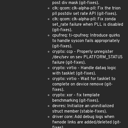
post div mask (git-fixes).
clk: qcom: clk-alpha-pll: Fix the trion
pll postdiv set rate API (git-fixes).
clk: qcom: clk-alpha-pll: Fix zonda
set_rate failure when PLL is disabled
(git-fixes).
cpufreq: ti-cpufreq: Introduce quirks
to handle syscon fails appropriately
(git-fixes).
crypto: ccp - Properly unregister
/dev/sev on sev PLATFORM_STATUS
failure (git-fixes).
crypto: virtio - Handle dataq logic
with tasklet (git-fixes).
crypto: virtio - Wait for tasklet to
complete on device remove (git-
fixes).
crypto: xor - fix template
benchmarking (git-fixes).
devres: Initialize an uninitialized
struct member (stable-fixes).
driver core: Add debug logs when
fwnode links are added/deleted (git-
fixes).