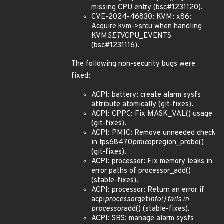
missing CPU entry (bsc#1231120).
CVE-2024-46830: KVM: x86:
Acquire kvm->srcu when handling
KVM
SET
VCPU_EVENTS
(bsc#1231116).
The following non-security bugs were
fixed:
ACPI: battery: create alarm sysfs
attribute atomically (git-fixes).
ACPI: CPPC: Fix MASK_VAL() usage
(git-fixes).
ACPI: PMIC: Remove unneeded check
in tps68470
pmic
opregion_probe()
(git-fixes).
ACPI: processor: Fix memory leaks in
error paths of processor_add()
(stable-fixes).
ACPI: processor: Return an error if
acpi
processor
get
info() fails in
processor
add() (stable-fixes).
ACPI: SBS: manage alarm sysfs