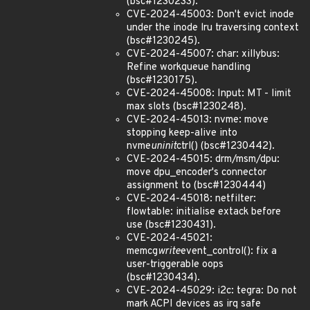
(bsc#1230233).
CVE-2024-45003: Don't evict inode
under the inode lru traversing context
(bsc#1230245).
CVE-2024-45007: char: xillybus:
Refine workqueue handling
(bsc#1230175).
CVE-2024-45008: Input: MT - limit
max slots (bsc#1230248).
CVE-2024-45013: nvme: move
stopping keep-alive into
nvme
uninit
ctrl() (bsc#1230442).
CVE-2024-45015: drm/msm/dpu:
move dpu_encoder's connector
assignment to (bsc#1230444)
CVE-2024-45018: netfilter:
flowtable: initialise extack before
use (bsc#1230431).
CVE-2024-45021:
memcg
write
event_control(): fix a
user-triggerable oops
(bsc#1230434).
CVE-2024-45029: i2c: tegra: Do not
mark ACPI devices as irq safe