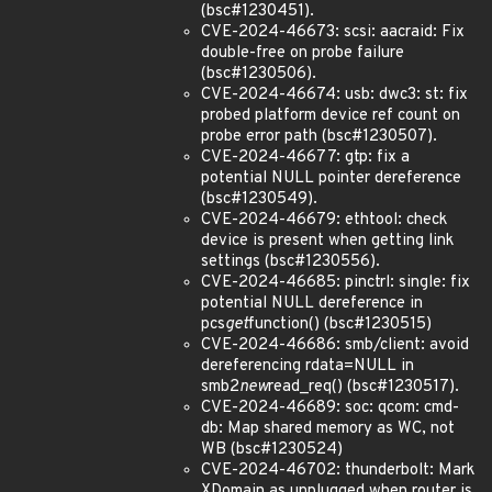
(bsc#1230451).
CVE-2024-46673: scsi: aacraid: Fix
double-free on probe failure
(bsc#1230506).
CVE-2024-46674: usb: dwc3: st: fix
probed platform device ref count on
probe error path (bsc#1230507).
CVE-2024-46677: gtp: fix a
potential NULL pointer dereference
(bsc#1230549).
CVE-2024-46679: ethtool: check
device is present when getting link
settings (bsc#1230556).
CVE-2024-46685: pinctrl: single: fix
potential NULL dereference in
pcs
get
function() (bsc#1230515)
CVE-2024-46686: smb/client: avoid
dereferencing rdata=NULL in
smb2
new
read_req() (bsc#1230517).
CVE-2024-46689: soc: qcom: cmd-
db: Map shared memory as WC, not
WB (bsc#1230524)
CVE-2024-46702: thunderbolt: Mark
XDomain as unplugged when router is