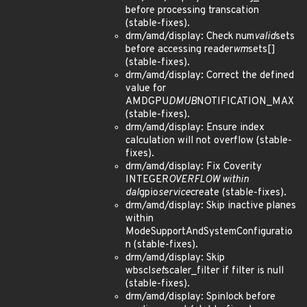
before processing transcation
(stable-fixes).
drm/amd/display: Check num
valid
sets
before accessing reader
wm
sets[]
(stable-fixes).
drm/amd/display: Correct the defined
value for
AMDGPU
DMUB
NOTIFICATION_MAX
(stable-fixes).
drm/amd/display: Ensure index
calculation will not overflow (stable-
fixes).
drm/amd/display: Fix Coverity
INTEGER
OVERFLOW within
dal
gpio
service
create (stable-fixes).
drm/amd/display: Skip inactive planes
within
ModeSupportAndSystemConfiguratio
n (stable-fixes).
drm/amd/display: Skip
wbscl
set
scaler_filter if filter is null
(stable-fixes).
drm/amd/display: Spinlock before