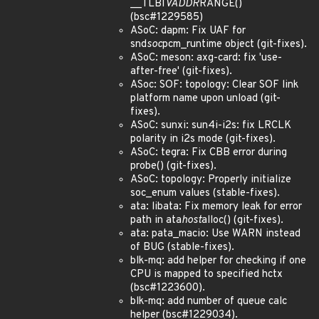
__TLBI
VADDR
RANGE()
(bsc#1229585)
ASoC: dapm: Fix UAF for
snd
soc
pcm_runtime object (git-fixes).
ASoC: meson: axg-card: fix 'use-
after-free' (git-fixes).
ASoc: SOF: topology: Clear SOF link
platform name upon unload (git-
fixes).
ASoC: sunxi: sun4i-i2s: fix LRCLK
polarity in i2s mode (git-fixes).
ASoC: tegra: Fix CBB error during
probe() (git-fixes).
ASoC: topology: Properly initialize
soc_enum values (stable-fixes).
ata: libata: Fix memory leak for error
path in ata
host
alloc() (git-fixes).
ata: pata_macio: Use WARN instead
of BUG (stable-fixes).
blk-mq: add helper for checking if one
CPU is mapped to specified hctx
(bsc#1223600).
blk-mq: add number of queue calc
helper (bsc#1229034).