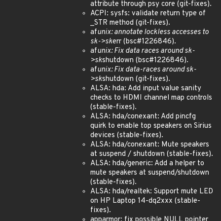
attribute through psy core (git-fixes).
ACPI: sysfs: validate return type of
_STR method (git-fixes).
af
unix: annotate lockless accesses to
sk->sk
err (bsc#1226846).
af
unix: Fix data races around sk-
>sk
shutdown (bsc#1226846).
af
unix: Fix data-races around sk-
>sk
shutdown (git-fixes).
ALSA: hda: Add input value sanity
checks to HDMI channel map controls
(stable-fixes).
ALSA: hda/conexant: Add pincfg
quirk to enable top speakers on Sirius
devices (stable-fixes).
ALSA: hda/conexant: Mute speakers
at suspend / shutdown (stable-fixes).
ALSA: hda/generic: Add a helper to
mute speakers at suspend/shutdown
(stable-fixes).
ALSA: hda/realtek: Support mute LED
on HP Laptop 14-dq2xxx (stable-
fixes).
apparmor: fix possible NULL pointer