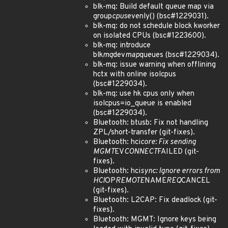
blk-mq: Build default queue map via
group
cpus
evenly() (bsc#1229031).
blk-mq: do not schedule block kworker
on isolated CPUs (bsc#1223600).
blk-mq: introduce
blk
mq
dev
map
queues (bsc#1229034).
blk-mq: issue warning when offlining
hctx with online isolcpus
(bsc#1229034).
blk-mq: use hk cpus only when
isolcpus=io_queue is enabled
(bsc#1229034).
Bluetooth: btusb: Fix not handling
ZPL/short-transfer (git-fixes).
Bluetooth: hci
core: Fix sending
MGMT
EV
CONNECT
FAILED (git-
fixes).
Bluetooth: hci
sync: Ignore errors from
HCI
OP
REMOTE
NAME
REQ
CANCEL
(git-fixes).
Bluetooth: L2CAP: Fix deadlock (git-
fixes).
Bluetooth: MGMT: Ignore keys being