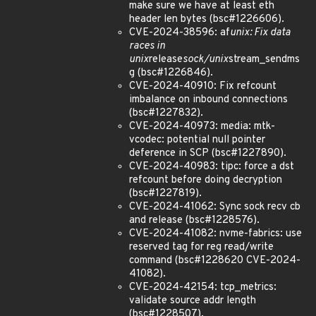
make sure we have at least eth
header len bytes (bsc#1226606).
CVE-2024-38596: af
unix: Fix data
races in
unix
release
sock/unix
stream_sendms
g (bsc#1226846).
CVE-2024-40910: Fix refcount
imbalance on inbound connections
(bsc#1227832).
CVE-2024-40973: media: mtk-
vcodec: potential null pointer
deference in SCP (bsc#1227890).
CVE-2024-40983: tipc: force a dst
refcount before doing decryption
(bsc#1227819).
CVE-2024-41062: Sync sock recv cb
and release (bsc#1228576).
CVE-2024-41082: nvme-fabrics: use
reserved tag for reg read/write
command (bsc#1228620 CVE-2024-
41082).
CVE-2024-42154: tcp_metrics:
validate source addr length
(bsc#1228507).