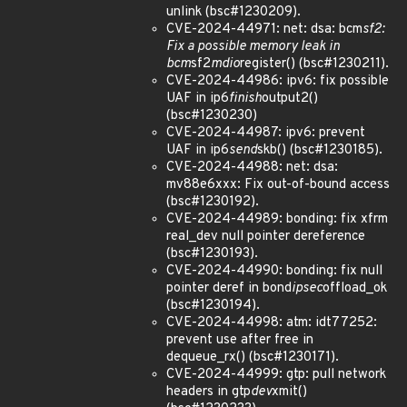
unlink (bsc#1230209).
CVE-2024-44971: net: dsa: bcm
sf2:
Fix a possible memory leak in
bcm
sf2
mdio
register() (bsc#1230211).
CVE-2024-44986: ipv6: fix possible
UAF in ip6
finish
output2()
(bsc#1230230)
CVE-2024-44987: ipv6: prevent
UAF in ip6
send
skb() (bsc#1230185).
CVE-2024-44988: net: dsa:
mv88e6xxx: Fix out-of-bound access
(bsc#1230192).
CVE-2024-44989: bonding: fix xfrm
real_dev null pointer dereference
(bsc#1230193).
CVE-2024-44990: bonding: fix null
pointer deref in bond
ipsec
offload_ok
(bsc#1230194).
CVE-2024-44998: atm: idt77252:
prevent use after free in
dequeue_rx() (bsc#1230171).
CVE-2024-44999: gtp: pull network
headers in gtp
dev
xmit()