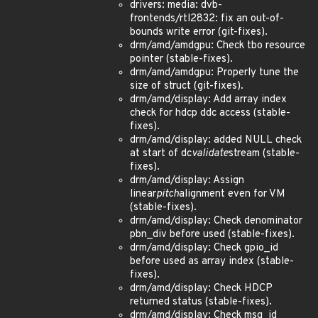
drivers: media: dvb-
frontends/rtl2832: fix an out-of-
bounds write error (git-fixes).
drm/amd/amdgpu: Check tbo resource
pointer (stable-fixes).
drm/amd/amdgpu: Properly tune the
size of struct (git-fixes).
drm/amd/display: Add array index
check for hdcp ddc access (stable-
fixes).
drm/amd/display: added NULL check
at start of dc
validate
stream (stable-
fixes).
drm/amd/display: Assign
linear
pitch
alignment even for VM
(stable-fixes).
drm/amd/display: Check denominator
pbn_div before used (stable-fixes).
drm/amd/display: Check gpio_id
before used as array index (stable-
fixes).
drm/amd/display: Check HDCP
returned status (stable-fixes).
drm/amd/display: Check msg_id