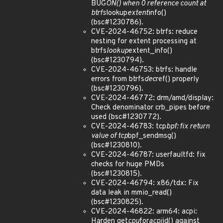
BUG
ON() when 0 reference count at
btrfs
lookup
extent
info()
(bsc#1230786).
CVE-2024-46752: btrfs: reduce
nesting for extent processing at
btrfs
lookup
extent_info()
(bsc#1230794).
CVE-2024-46753: btrfs: handle
errors from btrfs
dec
ref() properly
(bsc#1230796).
CVE-2024-46772: drm/amd/display:
Check denominator crb_pipes before
used (bsc#1230772).
CVE-2024-46783: tcp
bpf: fix return
value of tcp
bpf_sendmsg()
(bsc#1230810).
CVE-2024-46787: userfaultfd: fix
checks for huge PMDs
(bsc#1230815).
CVE-2024-46794: x86/tdx: Fix
data leak in mmio_read()
(bsc#1230825).
CVE-2024-46822: arm64: acpi:
Harden get
cpu
for
acpi
id() against