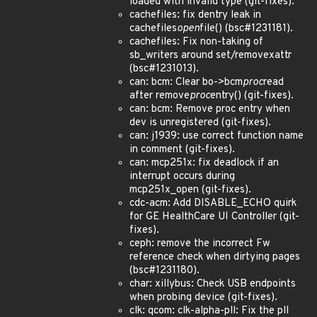
loaded with invalid type (git-fixes).
cachefiles: fix dentry leak in
cachefiles
open
file() (bsc#1231181).
cachefiles: Fix non-taking of
sb_writers around set/removexattr
(bsc#1231013).
can: bcm: Clear bo->bcm
proc
read
after remove
proc
entry() (git-fixes).
can: bcm: Remove proc entry when
dev is unregistered (git-fixes).
can: j1939: use correct function name
in comment (git-fixes).
can: mcp251x: fix deadlock if an
interrupt occurs during
mcp251x_open (git-fixes).
cdc-acm: Add DISABLE_ECHO quirk
for GE HealthCare UI Controller (git-
fixes).
ceph: remove the incorrect Fw
reference check when dirtying pages
(bsc#1231180).
char: xillybus: Check USB endpoints
when probing device (git-fixes).
clk: qcom: clk-alpha-pll: Fix the pll