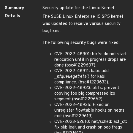
Summary
Security update for the Linux Kernel
Details
The SUSE Linux Enterprise 15 SP5 kernel
was updated to receive various security
bugfixes.
The following security bugs were fixed:
CVE-2022-48901: btrfs: do not start
relocation until in progress drops are
done (bsc#1229607).
CVE-2022-48911: kabi: add
_
nf
queue
get
refs() for kabi
compliance. (bsc#1229633).
CVE-2022-48923: btrfs: prevent
copying too big compressed lzo
segment (bsc#1229662)
CVE-2022-48935: Fixed an
unregister flowtable hooks on netns
exit (bsc#1229619)
CVE-2023-52610: net/sched: act_ct:
fix skb leak and crash on ooo frags