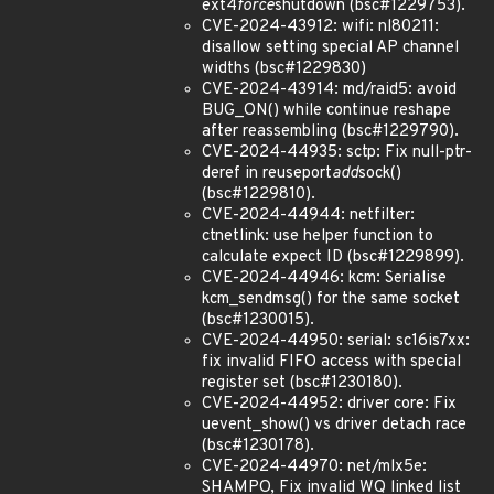
ext4
force
shutdown (bsc#1229753).
CVE-2024-43912: wifi: nl80211:
disallow setting special AP channel
widths (bsc#1229830)
CVE-2024-43914: md/raid5: avoid
BUG_ON() while continue reshape
after reassembling (bsc#1229790).
CVE-2024-44935: sctp: Fix null-ptr-
deref in reuseport
add
sock()
(bsc#1229810).
CVE-2024-44944: netfilter:
ctnetlink: use helper function to
calculate expect ID (bsc#1229899).
CVE-2024-44946: kcm: Serialise
kcm_sendmsg() for the same socket
(bsc#1230015).
CVE-2024-44950: serial: sc16is7xx:
fix invalid FIFO access with special
register set (bsc#1230180).
CVE-2024-44952: driver core: Fix
uevent_show() vs driver detach race
(bsc#1230178).
CVE-2024-44970: net/mlx5e:
SHAMPO, Fix invalid WQ linked list