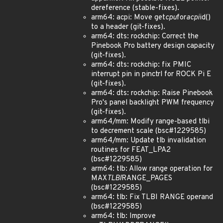
dereference (stable-fixes).
arm64: acpi: Move get
cpu
for
acpi
id()
to a header (git-fixes).
arm64: dts: rockchip: Correct the
Pinebook Pro battery design capacity
(git-fixes).
arm64: dts: rockchip: fix PMIC
interrupt pin in pinctrl for ROCK Pi E
(git-fixes).
arm64: dts: rockchip: Raise Pinebook
Pro's panel backlight PWM frequency
(git-fixes).
arm64/mm: Modify range-based tlbi
to decrement scale (bsc#1229585)
arm64/mm: Update tlb invalidation
routines for FEAT_LPA2
(bsc#1229585)
arm64: tlb: Allow range operation for
MAX
TLBI
RANGE_PAGES
(bsc#1229585)
arm64: tlb: Fix TLBI RANGE operand
(bsc#1229585)
arm64: tlb: Improve