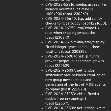
(bsc#1221610).
CVE-2023-52916: media: aspeed: Fix
memory overwrite if timing is
1600x900 (bsc#1230269).
CVE-2024-26640: tcp: add sanity
checks to rx zerocopy (bsc#1221650).
CVE-2024-26759: mm/swap: fix
race when skipping swapcache
(bsc#1230340).
CVE-2024-26767: drm/amd/display:
fixed integer types and null check
locations (bsc#1230339).
CVE-2024-26804: net: ip_tunnel:
prevent perpetual headroom growth
(bsc#1222629).
CVE-2024-26837: net: bridge:
switchdev: race between creation of
new group memberships and
generation of the list of MDB events
to replay (bsc#1222973).
CVE-2024-37353: virtio: fixed a
double free in vp
del
vqs()
(bsc#1226875).
CVE-2024-38538: net: bridge: xmit: