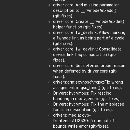
driver core: Add missing parameter
description to __fwnode
link
add()
(git-fixes).
driver core: Create __fwnode
link
del()
helper function (git-fixes).
driver core: fw_devlink: Allow marking
a fwnode link as being part of a cycle
(git-fixes).
driver core: fw_devlink: Consolidate
device link flag computation (git-
fixes).
driver core: Set deferred probe reason
when deferred by driver core (git-
fixes).
drivers:drm:exynos
drm
gsc:Fix wrong
assignment in gsc_bind() (git-fixes).
Drivers: hv: vmbus: Fix rescind
handling in uio
hv
generic (git-fixes).
Drivers: hv: vmbus: Fix the misplaced
function description (git-fixes).
drivers: media: dvb-
frontends/rtl2830: fix an out-of-
bounds write error (git-fixes).