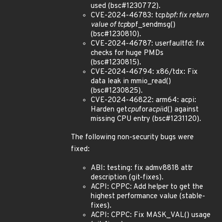
used (bsc#1230772).
CVE-2024-46783: tcp
bpf: fix return
value of tcp
bpf_sendmsg()
(bsc#1230810).
CVE-2024-46787: userfaultfd: fix
checks for huge PMDs
(bsc#1230815).
CVE-2024-46794: x86/tdx: Fix
data leak in mmio_read()
(bsc#1230825).
CVE-2024-46822: arm64: acpi:
Harden get
cpu
for
acpi
id() against
missing CPU entry (bsc#1231120).
The following non-security bugs were
fixed:
ABI: testing: fix admv8818 attr
description (git-fixes).
ACPI: CPPC: Add helper to get the
highest performance value (stable-
fixes).
ACPI: CPPC: Fix MASK_VAL() usage