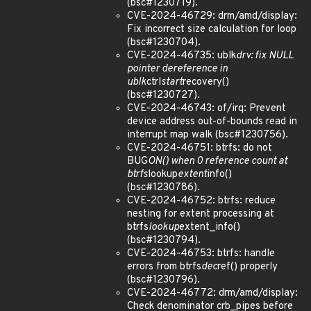
(bsc#1230719).
CVE-2024-46729: drm/amd/display:
Fix incorrect size calculation for loop
(bsc#1230704).
CVE-2024-46735: ublk
drv: fix NULL
pointer dereference in
ublk
ctrl
start
recovery()
(bsc#1230727).
CVE-2024-46743: of/irq: Prevent
device address out-of-bounds read in
interrupt map walk (bsc#1230756).
CVE-2024-46751: btrfs: do not
BUG
ON() when 0 reference count at
btrfs
lookup
extent
info()
(bsc#1230786).
CVE-2024-46752: btrfs: reduce
nesting for extent processing at
btrfs
lookup
extent_info()
(bsc#1230794).
CVE-2024-46753: btrfs: handle
errors from btrfs
dec
ref() properly
(bsc#1230796).
CVE-2024-46772: drm/amd/display:
Check denominator crb_pipes before