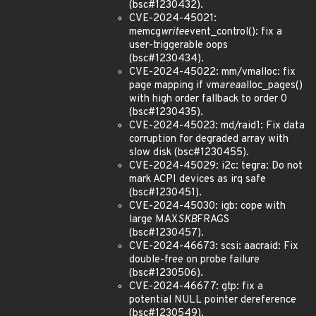
(bsc#1230432).
CVE-2024-45021:
memcg
write
event_control(): fix a
user-triggerable oops
(bsc#1230434).
CVE-2024-45022: mm/vmalloc: fix
page mapping if vm
area
alloc_pages()
with high order fallback to order 0
(bsc#1230435).
CVE-2024-45023: md/raid1: Fix data
corruption for degraded array with
slow disk (bsc#1230455).
CVE-2024-45029: i2c: tegra: Do not
mark ACPI devices as irq safe
(bsc#1230451).
CVE-2024-45030: igb: cope with
large MAX
SKB
FRAGS
(bsc#1230457).
CVE-2024-46673: scsi: aacraid: Fix
double-free on probe failure
(bsc#1230506).
CVE-2024-46677: gtp: fix a
potential NULL pointer dereference
(bsc#1230549).