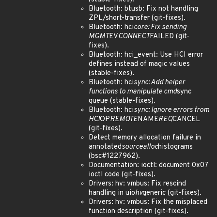
Bluetooth: btusb: Fix not handling
ZPL/short-transfer (git-fixes).
Bluetooth: hci
core: Fix sending
MGMT
EV
CONNECT
FAILED (git-
fixes).
Bluetooth: hci_event: Use HCI error
defines instead of magic values
(stable-fixes).
Bluetooth: hci
sync: Add helper
functions to manipulate cmd
sync
queue (stable-fixes).
Bluetooth: hci
sync: Ignore errors from
HCI
OP
REMOTE
NAME
REQ
CANCEL
(git-fixes).
Detect memory allocation failure in
annotated
source
alloc
histograms
(bsc#1227962).
Documentation: ioctl: document 0x07
ioctl code (git-fixes).
Drivers: hv: vmbus: Fix rescind
handling in uio
hv
generic (git-fixes).
Drivers: hv: vmbus: Fix the misplaced
function description (git-fixes).