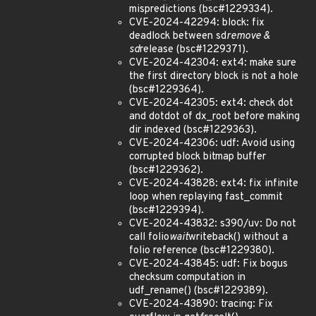
mispredictions (bsc#1229334).
CVE-2024-42294: block: fix
deadlock between sd
remove &
sd
release (bsc#1229371).
CVE-2024-42304: ext4: make sure
the first directory block is not a hole
(bsc#1229364).
CVE-2024-42305: ext4: check dot
and dotdot of dx_root before making
dir indexed (bsc#1229363).
CVE-2024-42306: udf: Avoid using
corrupted block bitmap buffer
(bsc#1229362).
CVE-2024-43828: ext4: fix infinite
loop when replaying fast_commit
(bsc#1229394).
CVE-2024-43832: s390/uv: Do not
call folio
wait
writeback() without a
folio reference (bsc#1229380).
CVE-2024-43845: udf: Fix bogus
checksum computation in
udf_rename() (bsc#1229389).
CVE-2024-43890: tracing: Fix