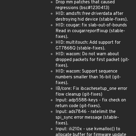
Drop mm patches that caused
regressions (bsc#1230413)
HID: amd
sfh: free driver
data after
destroying hid device (stable-fixes).
HID: cougar: fix slab-out-of-bounds
Read in cougar
report
fixup (stable-
fixes).
HID: multitouch: Add support for
GT7868Q (stable-fixes).
HID: wacom: Do not warn about
dropped packets for first packet (git-
fixes).
HID: wacom: Support sequence
numbers smaller than 16-bit (git-
fixes).
IB/core: Fix ib
cache
setup_one error
flow cleanup (git-fixes)
Input: adp5588-keys - fix check on
return code (git-fixes).
Input: ads7846 - ratelimit the
spi_sync error message (stable-
fixes).
Input: ili210x - use kvmalloc() to
allocate buffer for firmware update