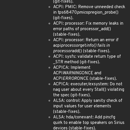
(git-fixes).
ACPI: PMIC: Remove unneeded check
in tps68470
pmic
opregion_probe()
(git-fixes).
ACPI: processor: Fix memory leaks in
error paths of processor_add()
(stable-fixes).
ACPI: processor: Return an error if
acpi
processor
get
info() fails in
processor
add() (stable-fixes).
ACPI: sysfs: validate return type of
_STR method (git-fixes).
ACPICA: Implement
ACPI
WARNING
ONCE and
ACPI
ERROR
ONCE (stable-fixes).
ACPICA: executer/exsystem: Do not
nag user about every Stall() violating
the spec (git-fixes).
ALSA: control: Apply sanity check of
input values for user elements
(stable-fixes).
ALSA: hda/conexant: Add pincfg
quirk to enable top speakers on Sirius
devices (stable-fixes).