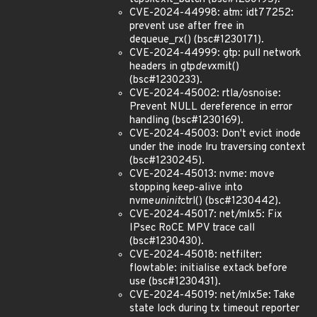
CVE-2024-44998: atm: idt77252:
prevent use after free in
dequeue_rx() (bsc#1230171).
CVE-2024-44999: gtp: pull network
headers in gtp
dev
xmit()
(bsc#1230233).
CVE-2024-45002: rtla/osnoise:
Prevent NULL dereference in error
handling (bsc#1230169).
CVE-2024-45003: Don't evict inode
under the inode lru traversing context
(bsc#1230245).
CVE-2024-45013: nvme: move
stopping keep-alive into
nvme
uninit
ctrl() (bsc#1230442).
CVE-2024-45017: net/mlx5: Fix
IPsec RoCE MPV trace call
(bsc#1230430).
CVE-2024-45018: netfilter:
flowtable: initialise extack before
use (bsc#1230431).
CVE-2024-45019: net/mlx5e: Take
state lock during tx timeout reporter