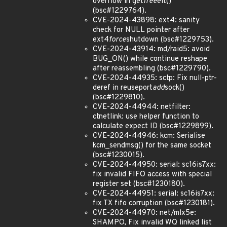
overflow in get
free
elt()
(bsc#1229764).
CVE-2024-43898: ext4: sanity
check for NULL pointer after
ext4
force
shutdown (bsc#1229753).
CVE-2024-43914: md/raid5: avoid
BUG_ON() while continue reshape
after reassembling (bsc#1229790).
CVE-2024-44935: sctp: Fix null-ptr-
deref in reuseport
add
sock()
(bsc#1229810).
CVE-2024-44944: netfilter:
ctnetlink: use helper function to
calculate expect ID (bsc#1229899).
CVE-2024-44946: kcm: Serialise
kcm_sendmsg() for the same socket
(bsc#1230015).
CVE-2024-44950: serial: sc16is7xx:
fix invalid FIFO access with special
register set (bsc#1230180).
CVE-2024-44951: serial: sc16is7xx:
fix TX fifo corruption (bsc#1230181).
CVE-2024-44970: net/mlx5e:
SHAMPO, Fix invalid WQ linked list