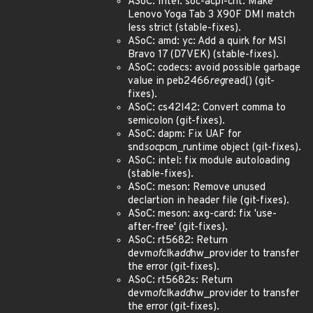
ASoC: Intel: soc-acpi-cht: Make
Lenovo Yoga Tab 3 X90F DMI match
less strict (stable-fixes).
ASoC: amd: yc: Add a quirk for MSI
Bravo 17 (D7VEK) (stable-fixes).
ASoC: codecs: avoid possible garbage
value in peb2466
reg
read() (git-
fixes).
ASoC: cs42l42: Convert comma to
semicolon (git-fixes).
ASoC: dapm: Fix UAF for
snd
soc
pcm_runtime object (git-fixes).
ASoC: intel: fix module autoloading
(stable-fixes).
ASoC: meson: Remove unused
declartion in header file (git-fixes).
ASoC: meson: axg-card: fix 'use-
after-free' (git-fixes).
ASoC: rt5682: Return
devm
of
clk
add
hw_provider to transfer
the error (git-fixes).
ASoC: rt5682s: Return
devm
of
clk
add
hw_provider to transfer
the error (git-fixes).