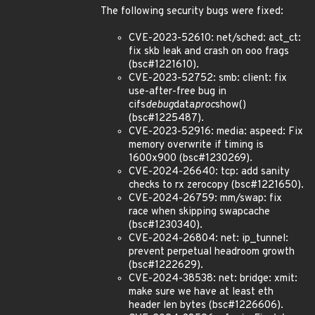
The following security bugs were fixed:
CVE-2023-52610: net/sched: act_ct:
fix skb leak and crash on ooo frags
(bsc#1221610).
CVE-2023-52752: smb: client: fix
use-after-free bug in
cifs
debug
data
proc
show()
(bsc#1225487).
CVE-2023-52916: media: aspeed: Fix
memory overwrite if timing is
1600x900 (bsc#1230269).
CVE-2024-26640: tcp: add sanity
checks to rx zerocopy (bsc#1221650).
CVE-2024-26759: mm/swap: fix
race when skipping swapcache
(bsc#1230340).
CVE-2024-26804: net: ip_tunnel:
prevent perpetual headroom growth
(bsc#1222629).
CVE-2024-38538: net: bridge: xmit:
make sure we have at least eth
header len bytes (bsc#1226606).