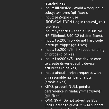
(stable-fixes).
Input: ilitek
ts
i2c - avoid wrong input
subsystem sync (git-fixes).
Input: ps2-gpio - use
IRQF
NO
AUTOEN flag in request_irq()
(git-fixes).
Input: synaptics - enable SMBus for
HP Elitebook 840 G2 (stable-fixes).
Input: tsc2004/5 - do not hard code
interrupt trigger (git-fixes).
Input: tsc2004/5 - fix reset handling
on probe (git-fixes).
Input: tsc2004/5 - use device core
to create driver-specific device
attributes (git-fixes).
Input: uinput - reject requests with
unreasonable number of slots
(stable-fixes).
KEYS: prevent NULL pointer
dereference in find
asymmetric
key()
(git-fixes).
KVM: SVM: Do not advertise Bus
Lock Detect to guest if SVM support