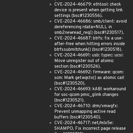
CVE-2024-46679: ethtool: check
device is present when getting link
settings (bsc#1230556).
CVE-2024-46686: smb/client: avoid
dereferencing rdata=NULL in
smb2
new
read_req() (bsc#1230517).
CVE-2024-46687: btrfs: fix a use-
after-free when hitting errors inside
btrfs
submit
chunk() (bsc#1230518).
CVE-2024-46691: usb: typec: ucsi:
Move unregister out of atomic
section (bsc#1230526).
CVE-2024-46692: firmware: qcom:
scm: Mark get
wq
ctx() as atomic call
(bsc#1230520).
CVE-2024-46693: kABI workaround
for soc-qcom pmic_glink changes
(bsc#1230521).
CVE-2024-46710: drm/vmwgfx:
Prevent unmapping active read
buffers (bsc#1230540).
CVE-2024-46717: net/mlx5e:
SHAMPO, Fix incorrect page release