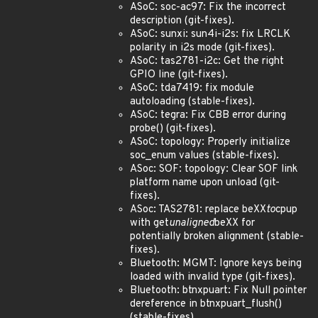
ASoC: soc-ac97: Fix the incorrect
description (git-fixes).
ASoC: sunxi: sun4i-i2s: fix LRCLK
polarity in i2s mode (git-fixes).
ASoC: tas2781-i2c: Get the right
GPIO line (git-fixes).
ASoC: tda7419: fix module
autoloading (stable-fixes).
ASoC: tegra: Fix CBB error during
probe() (git-fixes).
ASoC: topology: Properly initialize
soc_enum values (stable-fixes).
ASoc: SOF: topology: Clear SOF link
platform name upon unload (git-
fixes).
ASoc: TAS2781: replace beXX
to
cpup
with get
unaligned
beXX for
potentially broken alignment (stable-
fixes).
Bluetooth: MGMT: Ignore keys being
loaded with invalid type (git-fixes).
Bluetooth: btnxpuart: Fix Null pointer
dereference in btnxpuart_flush()
(stable-fixes).