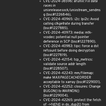
CVE-2024-38596: af
unix: Fix data
races in
unix
release
sock/unix
stream_sendms
g (bsc#1226846).
CVE-2024-40965: i2c: lpi2c: Avoid
calling clk
get
rate during transfer
(bsc#1227885).
CVE-2024-40973: media: mtk-
vcodec: potential null pointer
deference in SCP (bsc#1227890).
CVE-2024-40983: tipc: force a dst
refcount before doing decryption
(bsc#1227819).
CVE-2024-42154: tcp_metrics:
validate source addr length
(bsc#1228507).
CVE-2024-42243: mm/filemap:
make MAX
PAGECACHE
ORDER
acceptable to xarray (bsc#1229001).
CVE-2024-42252: closures: Change
BUG
ON() to WARN
ON()
(bsc#1229004).
CVE-2024-42265: protect the fetch
of ->fd[fd] in do_dup2() from