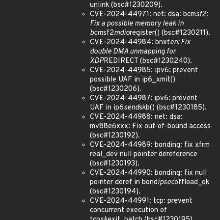
unlink (bsc#1230209).
CVE-2024-44971: net: dsa: bcm
sf2:
Fix a possible memory leak in
bcm
sf2
mdio
register() (bsc#1230211).
CVE-2024-44984: bnxt
en: Fix
double DMA unmapping for
XDP
REDIRECT (bsc#1230240).
CVE-2024-44985: ipv6: prevent
possible UAF in ip6_xmit()
(bsc#1230206).
CVE-2024-44987: ipv6: prevent
UAF in ip6
send
skb() (bsc#1230185).
CVE-2024-44988: net: dsa:
mv88e6xxx: Fix out-of-bound access
(bsc#1230192).
CVE-2024-44989: bonding: fix xfrm
real_dev null pointer dereference
(bsc#1230193).
CVE-2024-44990: bonding: fix null
pointer deref in bond
ipsec
offload_ok
(bsc#1230194).
CVE-2024-44991: tcp: prevent
concurrent execution of
tcp
sk
exit_batch (bsc#1230195).