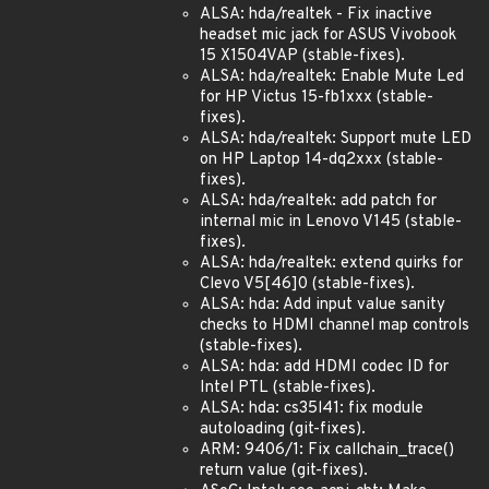
ALSA: hda/realtek - Fix inactive
headset mic jack for ASUS Vivobook
15 X1504VAP (stable-fixes).
ALSA: hda/realtek: Enable Mute Led
for HP Victus 15-fb1xxx (stable-
fixes).
ALSA: hda/realtek: Support mute LED
on HP Laptop 14-dq2xxx (stable-
fixes).
ALSA: hda/realtek: add patch for
internal mic in Lenovo V145 (stable-
fixes).
ALSA: hda/realtek: extend quirks for
Clevo V5[46]0 (stable-fixes).
ALSA: hda: Add input value sanity
checks to HDMI channel map controls
(stable-fixes).
ALSA: hda: add HDMI codec ID for
Intel PTL (stable-fixes).
ALSA: hda: cs35l41: fix module
autoloading (git-fixes).
ARM: 9406/1: Fix callchain_trace()
return value (git-fixes).