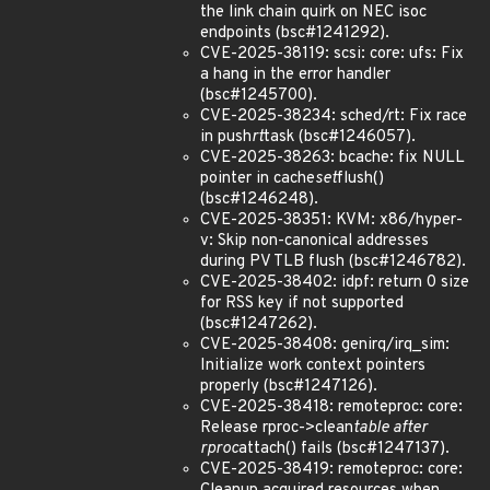
the link chain quirk on NEC isoc
endpoints (bsc#1241292).
CVE-2025-38119: scsi: core: ufs: Fix
a hang in the error handler
(bsc#1245700).
CVE-2025-38234: sched/rt: Fix race
in push
rt
task (bsc#1246057).
CVE-2025-38263: bcache: fix NULL
pointer in cache
set
flush()
(bsc#1246248).
CVE-2025-38351: KVM: x86/hyper-
v: Skip non-canonical addresses
during PV TLB flush (bsc#1246782).
CVE-2025-38402: idpf: return 0 size
for RSS key if not supported
(bsc#1247262).
CVE-2025-38408: genirq/irq_sim:
Initialize work context pointers
properly (bsc#1247126).
CVE-2025-38418: remoteproc: core:
Release rproc->clean
table after
rproc
attach() fails (bsc#1247137).
CVE-2025-38419: remoteproc: core: