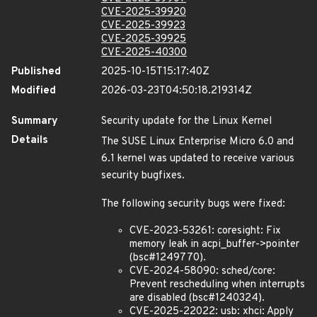
CVE-2025-39920
CVE-2025-39923
CVE-2025-39925
CVE-2025-40300
Published
2025-10-15T15:17:40Z
Modified
2026-03-23T04:50:18.219314Z
Summary
Security update for the Linux Kernel
Details
The SUSE Linux Enterprise Micro 6.0 and
6.1 kernel was updated to receive various
security bugfixes.
The following security bugs were fixed:
CVE-2023-53261: coresight: Fix
memory leak in acpi_buffer->pointer
(bsc#1249770).
CVE-2024-58090: sched/core:
Prevent rescheduling when interrupts
are disabled (bsc#1240324).
CVE-2025-22022: usb: xhci: Apply