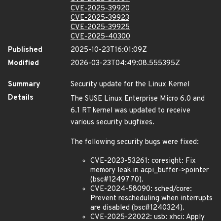
CVE-2025-39920
CVE-2025-39923
CVE-2025-39925
CVE-2025-40300
Published
2025-10-23T16:01:09Z
Modified
2026-03-23T04:49:08.555395Z
Summary
Security update for the Linux Kernel
Details
The SUSE Linux Enterprise Micro 6.0 and
6.1 RT kernel was updated to receive
various security bugfixes.
The following security bugs were fixed:
CVE-2023-53261: coresight: Fix
memory leak in acpi_buffer->pointer
(bsc#1249770).
CVE-2024-58090: sched/core:
Prevent rescheduling when interrupts
are disabled (bsc#1240324).
CVE-2025-22022: usb: xhci: Apply