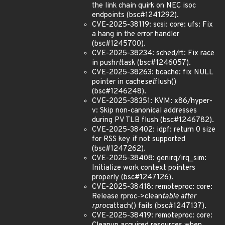
the link chain quirk on NEC isoc
endpoints (bsc#1241292).
CVE-2025-38119: scsi: core: ufs: Fix
a hang in the error handler
(bsc#1245700).
CVE-2025-38234: sched/rt: Fix race
in push
rt
task (bsc#1246057).
CVE-2025-38263: bcache: fix NULL
pointer in cache
set
flush()
(bsc#1246248).
CVE-2025-38351: KVM: x86/hyper-
v: Skip non-canonical addresses
during PV TLB flush (bsc#1246782).
CVE-2025-38402: idpf: return 0 size
for RSS key if not supported
(bsc#1247262).
CVE-2025-38408: genirq/irq_sim:
Initialize work context pointers
properly (bsc#1247126).
CVE-2025-38418: remoteproc: core:
Release rproc->clean
table after
rproc
attach() fails (bsc#1247137).
CVE-2025-38419: remoteproc: core: