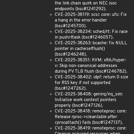
the link chain quirk on NEC isoc
endpoints (bsc#1241292).
CVE-2025-38119: scsi: core: ufs: Fix
a hang in the error handler
(bsc#1245700).
CVE-2025-38234: sched/rt: Fix race
in push
rt
task (bsc#1246057).
CVE-2025-38263: bcache: fix NULL
pointer in cache
set
flush()
(bsc#1246248).
CVE-2025-38351: KVM: x86/hyper-
v: Skip non-canonical addresses
during PV TLB flush (bsc#1246782).
CVE-2025-38402: idpf: return 0 size
for RSS key if not supported
(bsc#1247262).
CVE-2025-38408: genirq/irq_sim:
Initialize work context pointers
properly (bsc#1247126).
CVE-2025-38418: remoteproc: core:
Release rproc->clean
table after
rproc
attach() fails (bsc#1247137).
CVE-2025-38419: remoteproc: core: