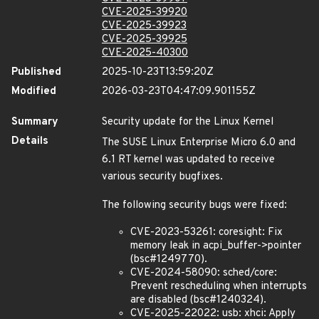
CVE-2025-39920
CVE-2025-39923
CVE-2025-39925
CVE-2025-40300
Published
2025-10-23T13:59:20Z
Modified
2026-03-23T04:47:09.901155Z
Summary
Security update for the Linux Kernel
Details
The SUSE Linux Enterprise Micro 6.0 and
6.1 RT kernel was updated to receive
various security bugfixes.
The following security bugs were fixed:
CVE-2023-53261: coresight: Fix
memory leak in acpi_buffer->pointer
(bsc#1249770).
CVE-2024-58090: sched/core:
Prevent rescheduling when interrupts
are disabled (bsc#1240324).
CVE-2025-22022: usb: xhci: Apply