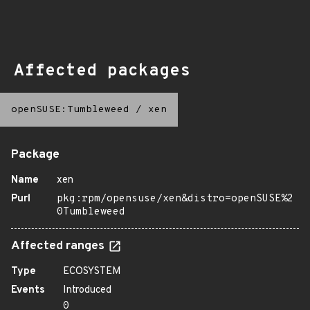
Affected packages
openSUSE:Tumbleweed
/
xen
Package
Name
xen
Purl
pkg:rpm/opensuse/xen&distro=openSUSE%2
0Tumbleweed
Affected ranges
Type
ECOSYSTEM
Events
Introduced
0