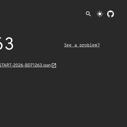
search
light_mode
63
See a problem?
EANSTART-2026-BD71263.json