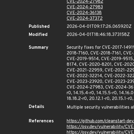
CVE-2024-27982
CVE-2024-27983
CVE-2024-36138
CVE-2024-37372
Published
2026-04-01T09:17:26.065920Z
Modified
2026-04-01T18:46:18.373158Z
Summary
Security fixes for CVE-2017-14
2018-7160, CVE-2018-7161, CVE
CVE-2019-9514, CVE-2019-9515,
8174, CVE-2020-8201, CVE-202
CVE-2021-22959, CVE-2021-229
CVE-2022-32214, CVE-2022-322
CVE-2023-23920, CVE-2023-239
CVE-2024-27983, CVE-2024-36138, 
r0, 14.15.4-r0, 14.15.5-r0, 14.16.0-
18.18.2-r0, 20.12.1-r0, 20.15.1-r0, 
Details
Multiple security vulnerabilities a
References
https://github.com/cleanstart-d
https://osv.dev/vulnerability/CV
https://osv.dev/vulnerability/CV