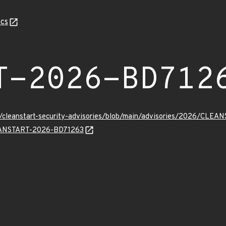
cs
T-2026-BD712
ev/cleanstart-security-advisories/blob/main/advisories/2026/CL
CLEANSTART-2026-BD71263