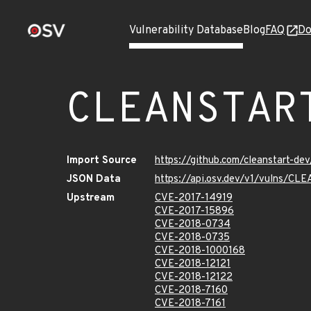
Vulnerability Database
Blog
FAQ
Do
CLEANSTAR
Import Source
https://github.com/cleanstart-d
JSON Data
https://api.osv.dev/v1/vulns/
Upstream
CVE-2017-14919
CVE-2017-15896
CVE-2018-0734
CVE-2018-0735
CVE-2018-1000168
CVE-2018-12121
CVE-2018-12122
CVE-2018-7160
CVE-2018-7161