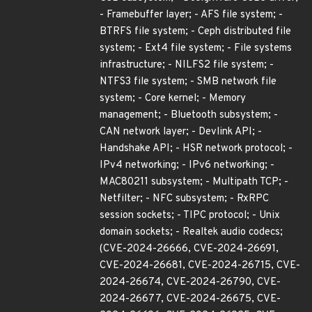
- Framebuffer layer; - AFS file system; -
BTRFS file system; - Ceph distributed file
system; - Ext4 file system; - File systems
infrastructure; - NILFS2 file system; -
NTFS3 file system; - SMB network file
system; - Core kernel; - Memory
management; - Bluetooth subsystem; -
CAN network layer; - Devlink API; -
Handshake API; - HSR network protocol; -
IPv4 networking; - IPv6 networking; -
MAC80211 subsystem; - Multipath TCP; -
Netfilter; - NFC subsystem; - RxRPC
session sockets; - TIPC protocol; - Unix
domain sockets; - Realtek audio codecs;
(CVE-2024-26666, CVE-2024-26691,
CVE-2024-26681, CVE-2024-26715, CVE-
2024-26674, CVE-2024-26790, CVE-
2024-26677, CVE-2024-26675, CVE-