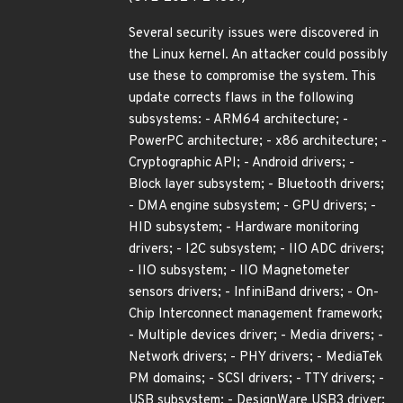
Several security issues were discovered in
the Linux kernel. An attacker could possibly
use these to compromise the system. This
update corrects flaws in the following
subsystems: - ARM64 architecture; -
PowerPC architecture; - x86 architecture; -
Cryptographic API; - Android drivers; -
Block layer subsystem; - Bluetooth drivers;
- DMA engine subsystem; - GPU drivers; -
HID subsystem; - Hardware monitoring
drivers; - I2C subsystem; - IIO ADC drivers;
- IIO subsystem; - IIO Magnetometer
sensors drivers; - InfiniBand drivers; - On-
Chip Interconnect management framework;
- Multiple devices driver; - Media drivers; -
Network drivers; - PHY drivers; - MediaTek
PM domains; - SCSI drivers; - TTY drivers; -
USB subsystem; - DesignWare USB3 driver;