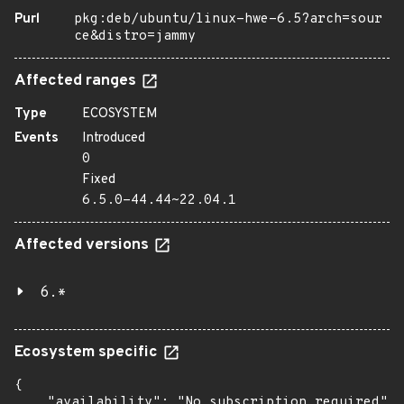
Purl
pkg:deb/ubuntu/linux-hwe-6.5?arch=sour
ce&distro=jammy
Affected ranges
Type
ECOSYSTEM
Events
Introduced
0
Fixed
6.5.0-44.44~22.04.1
Affected versions
6.*
Ecosystem specific
{

    "availability": "No subscription required",
