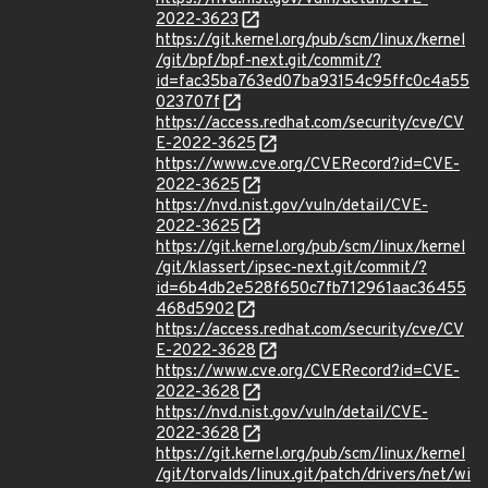
2022-3623
https://git.kernel.org/pub/scm/linux/kernel
/git/bpf/bpf-next.git/commit/?
id=fac35ba763ed07ba93154c95ffc0c4a55
023707f
https://access.redhat.com/security/cve/CV
E-2022-3625
https://www.cve.org/CVERecord?id=CVE-
2022-3625
https://nvd.nist.gov/vuln/detail/CVE-
2022-3625
https://git.kernel.org/pub/scm/linux/kernel
/git/klassert/ipsec-next.git/commit/?
id=6b4db2e528f650c7fb712961aac36455
468d5902
https://access.redhat.com/security/cve/CV
E-2022-3628
https://www.cve.org/CVERecord?id=CVE-
2022-3628
https://nvd.nist.gov/vuln/detail/CVE-
2022-3628
https://git.kernel.org/pub/scm/linux/kernel
/git/torvalds/linux.git/patch/drivers/net/wi