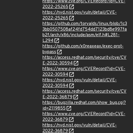
https://www.cve.org/CVERecord?id=CVE-
2022-25265
https://nvd.nist.gov/vuln/detail/CVE-
2022-25265
https://github.com/torvalds/linux/blob/1c3
3bb0507508af24fd754dd7123bd8e997fa
b2f/arch/x86/include/asm/elf.h#L281-
L294
https://github.com/x0reaxeax/exec-prot-
bypass
https://access.redhat.com/security/cve/CV
E-2022-30594
https://www.cve.org/CVERecord?id=CVE-
2022-30594
https://nvd.nist.gov/vuln/detail/CVE-
2022-30594
https://access.redhat.com/security/cve/CV
E-2022-36879
https://bugzilla.redhat.com/show_bug.cgi?
id=2119855
https://www.cve.org/CVERecord?id=CVE-
2022-36879
https://nvd.nist.gov/vuln/detail/CVE-
2022-36879