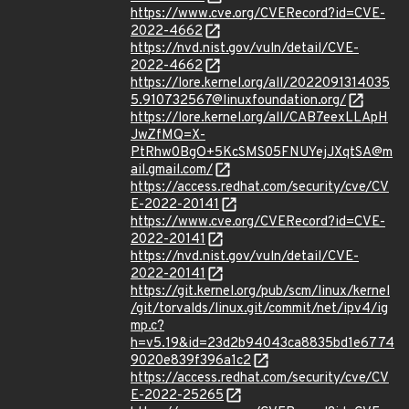
https://www.cve.org/CVERecord?id=CVE-
2022-4662
https://nvd.nist.gov/vuln/detail/CVE-
2022-4662
https://lore.kernel.org/all/2022091314035
5.910732567@linuxfoundation.org/
https://lore.kernel.org/all/CAB7eexLLApH
JwZfMQ=X-
PtRhw0BgO+5KcSMS05FNUYejJXqtSA@m
ail.gmail.com/
https://access.redhat.com/security/cve/CV
E-2022-20141
https://www.cve.org/CVERecord?id=CVE-
2022-20141
https://nvd.nist.gov/vuln/detail/CVE-
2022-20141
https://git.kernel.org/pub/scm/linux/kernel
/git/torvalds/linux.git/commit/net/ipv4/ig
mp.c?
h=v5.19&id=23d2b94043ca8835bd1e6774
9020e839f396a1c2
https://access.redhat.com/security/cve/CV
E-2022-25265