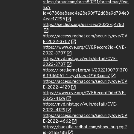
reless/broadcom/brcm80211/brcmfmac/fwe
h.c?
id=6788ba8aed4e28e90f72d68a9d794e3
4eac17295
https://seclists.org/oss-sec/2022/q4/60
https://access.redhat.com/security/cve/CV
E-2022-3707
https://www.cve.org/CVERecord?id=CVE-
2022-3707
https://nvd.nist.gov/vuln/detail/CVE-
2022-3707
https://lore.kernel.org/all/2022100701370
8.1946061-1-zyytlz.wz@163.com/
https://access.redhat.com/security/cve/CV
E-2022-4129
https://www.cve.org/CVERecord?id=CVE-
2022-4129
https://nvd.nist.gov/vuln/detail/CVE-
2022-4129
https://access.redhat.com/security/cve/CV
E-2022-4662
https://bugzilla.redhat.com/show_bug.cgi?
id=2155788