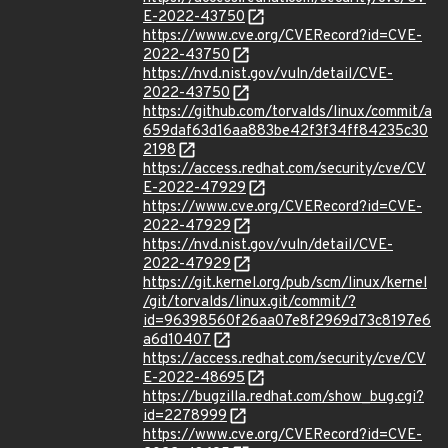
E-2022-43750
https://www.cve.org/CVERecord?id=CVE-
2022-43750
https://nvd.nist.gov/vuln/detail/CVE-
2022-43750
https://github.com/torvalds/linux/commit/a
659daf63d16aa883be42f3f34ff84235c30
2198
https://access.redhat.com/security/cve/CV
E-2022-47929
https://www.cve.org/CVERecord?id=CVE-
2022-47929
https://nvd.nist.gov/vuln/detail/CVE-
2022-47929
https://git.kernel.org/pub/scm/linux/kernel
/git/torvalds/linux.git/commit/?
id=96398560f26aa07e8f2969d73c8197e6
a6d10407
https://access.redhat.com/security/cve/CV
E-2022-48695
https://bugzilla.redhat.com/show_bug.cgi?
id=2278999
https://www.cve.org/CVERecord?id=CVE-