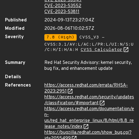
CVE-2023-53549
CVE-2023-53552
CVE-2023-53811
Published
2024-09-13T23:27:04Z
Modified
2026-08-06T10:02:57Z
Severity
7.8 (High)
CVSS_V3 -
CVSS:3.1/AV:L/AC:L/PR:L/UI:N/S:U
/C:H/I:H/A:H
CVSS Calculator
Summary
Red Hat Security Advisory: kernel security,
bug fix, and enhancement update
Details
References
https://access.redhat.com/errata/RHSA-
2023:2951
https://access.redhat.com/security/updates
/classification/#important
https://access.redhat.com/documentation/e
n-
us/red_hat_enterprise_linux/8/html/8.8_re
lease_notes/index
https://bugzilla.redhat.com/show_bug.cgi?
id=2055499