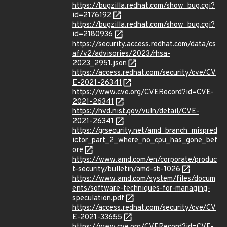
https://bugzilla.redhat.com/show_bug.cgi?
id=2176192
https://bugzilla.redhat.com/show_bug.cgi?
id=2180936
https://security.access.redhat.com/data/cs
af/v2/advisories/2023/rhsa-
2023_2951.json
https://access.redhat.com/security/cve/CV
E-2021-26341
https://www.cve.org/CVERecord?id=CVE-
2021-26341
https://nvd.nist.gov/vuln/detail/CVE-
2021-26341
https://grsecurity.net/amd_branch_mispred
ictor_part_2_where_no_cpu_has_gone_bef
ore
https://www.amd.com/en/corporate/produc
t-security/bulletin/amd-sb-1026
https://www.amd.com/system/files/docum
ents/software-techniques-for-managing-
speculation.pdf
https://access.redhat.com/security/cve/CV
E-2021-33655