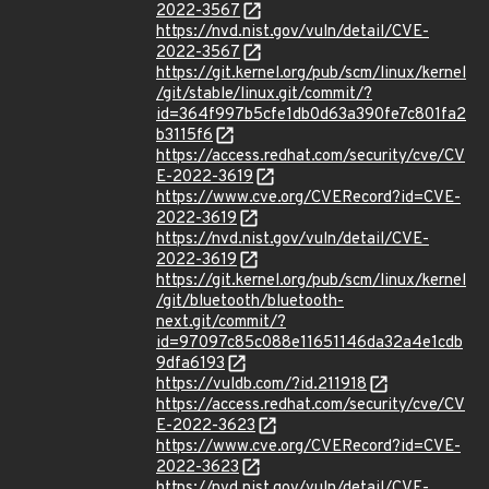
2022-3567
https://nvd.nist.gov/vuln/detail/CVE-
2022-3567
https://git.kernel.org/pub/scm/linux/kernel
/git/stable/linux.git/commit/?
id=364f997b5cfe1db0d63a390fe7c801fa2
b3115f6
https://access.redhat.com/security/cve/CV
E-2022-3619
https://www.cve.org/CVERecord?id=CVE-
2022-3619
https://nvd.nist.gov/vuln/detail/CVE-
2022-3619
https://git.kernel.org/pub/scm/linux/kernel
/git/bluetooth/bluetooth-
next.git/commit/?
id=97097c85c088e11651146da32a4e1cdb
9dfa6193
https://vuldb.com/?id.211918
https://access.redhat.com/security/cve/CV
E-2022-3623
https://www.cve.org/CVERecord?id=CVE-
2022-3623
https://nvd.nist.gov/vuln/detail/CVE-