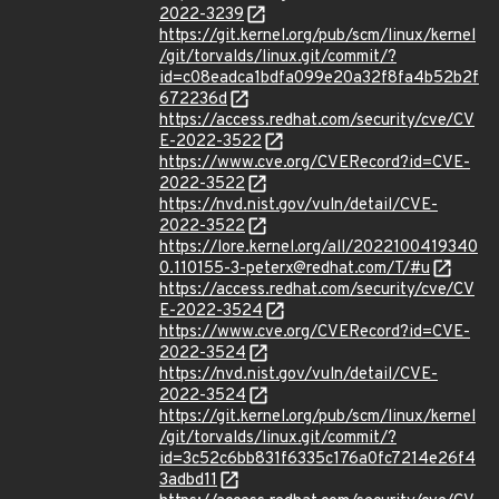
2022-3239
https://git.kernel.org/pub/scm/linux/kernel
/git/torvalds/linux.git/commit/?
id=c08eadca1bdfa099e20a32f8fa4b52b2f
672236d
https://access.redhat.com/security/cve/CV
E-2022-3522
https://www.cve.org/CVERecord?id=CVE-
2022-3522
https://nvd.nist.gov/vuln/detail/CVE-
2022-3522
https://lore.kernel.org/all/2022100419340
0.110155-3-peterx@redhat.com/T/#u
https://access.redhat.com/security/cve/CV
E-2022-3524
https://www.cve.org/CVERecord?id=CVE-
2022-3524
https://nvd.nist.gov/vuln/detail/CVE-
2022-3524
https://git.kernel.org/pub/scm/linux/kernel
/git/torvalds/linux.git/commit/?
id=3c52c6bb831f6335c176a0fc7214e26f4
3adbd11