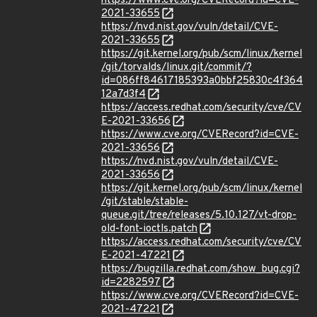
https://www.cve.org/CVERecord?id=CVE-
2021-33655
https://nvd.nist.gov/vuln/detail/CVE-
2021-33655
https://git.kernel.org/pub/scm/linux/kernel
/git/torvalds/linux.git/commit/?
id=086ff84617185393a0bbf25830c4f364
12a7d3f4
https://access.redhat.com/security/cve/CV
E-2021-33656
https://www.cve.org/CVERecord?id=CVE-
2021-33656
https://nvd.nist.gov/vuln/detail/CVE-
2021-33656
https://git.kernel.org/pub/scm/linux/kernel
/git/stable/stable-
queue.git/tree/releases/5.10.127/vt-drop-
old-font-ioctls.patch
https://access.redhat.com/security/cve/CV
E-2021-47221
https://bugzilla.redhat.com/show_bug.cgi?
id=2282597
https://www.cve.org/CVERecord?id=CVE-
2021-47221