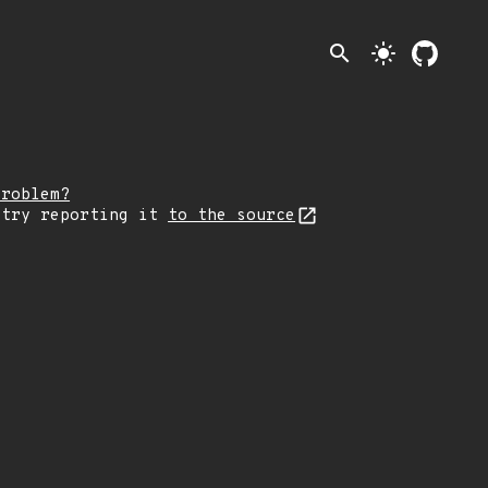
search
light_mode
problem?
 try reporting it
to the source