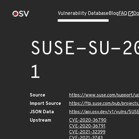
Vulnerability Database
Blog
FAQ
Do
SUSE-SU-2
1
Source
https://www.suse.com/support/
Import Source
https://ftp.suse.com/pub/project
JSON Data
https://api.osv.dev/v1/vulns/SU
Upstream
CVE-2020-36790
CVE-2020-36791
CVE-2021-32399
CVE-2021-3743