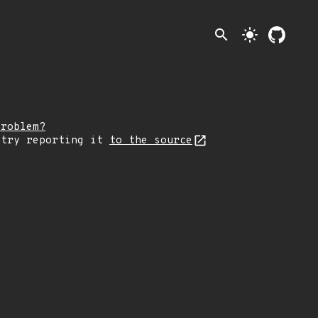
search
light_mode
problem?
 try reporting it
to the source