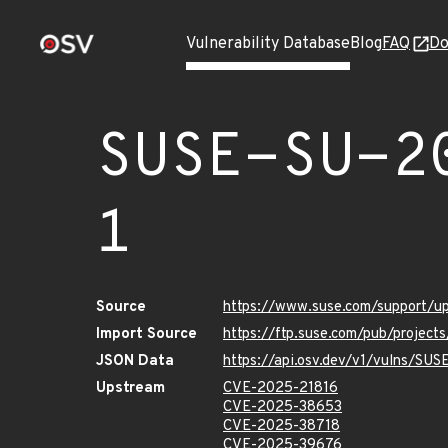
Vulnerability Database
Blog
FAQ
Do
SUSE-SU-2
1
Source
https://www.suse.com/support/
Import Source
https://ftp.suse.com/pub/project
JSON Data
https://api.osv.dev/v1/vulns/SU
Upstream
CVE-2025-21816
CVE-2025-38653
CVE-2025-38718
CVE-2025-39676