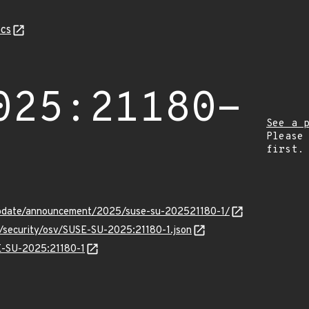
cs
025:21180-
See a 
Please
first.
update/announcement/2025/suse-su-202521180-1/
s/security/osv/SUSE-SU-2025:21180-1.json
SE-SU-2025:21180-1