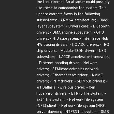
the Linux kernel. An attacker could possibly
use these to compromise the system. This
update corrects flaws in the following
subsystems: - ARM64 architecture; - Block
layer subsystem; - Drivers core; - Bluetooth
drivers; - DMA engine subsystem; - GPU
drivers; - HID subsystem; - Intel Trace Hub
HW tracing drivers; - IIO ADC drivers; - IRQ
chip drivers; - Modular ISDN driver; - LED
subsystem; - UACCE accelerator framework;
- Ethernet bonding driver; - Network
drivers; - STMicroelectronics network
drivers; - Ethernet team driver; - NVME
drivers; - PHY drivers; - SLIMbus drivers; -
W1 Dallas's 1-wire bus driver; - Xen
hypervisor drivers; - BTRFS file system; -
Ext4 file system; - Network file system
(NFS) client; - Network file system (NFS)
server daemon; - NTFS3 file system; - SMB