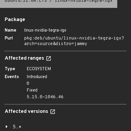
Ubuntu:22.04:LTS
/
linux-nvidia-tegra-igx
Package
Name
linux-nvidia-tegra-igx
Purl
pkg:deb/ubuntu/linux-nvidia-tegra-igx?
arch=source&distro=jammy
Affected ranges
Type
ECOSYSTEM
Events
Introduced
0
Fixed
5.15.0-1046.46
Affected versions
5.*