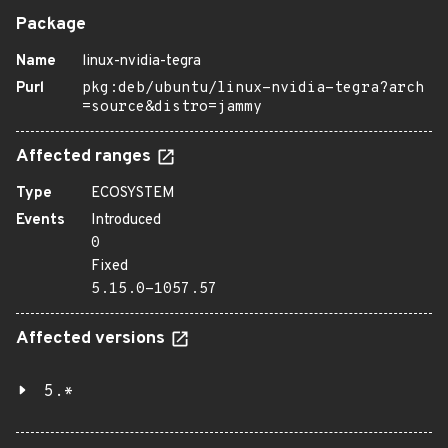
Package
Name
linux-nvidia-tegra
Purl
pkg:deb/ubuntu/linux-nvidia-tegra?arch
=source&distro=jammy
Affected ranges
Type
ECOSYSTEM
Events
Introduced
0
Fixed
5.15.0-1057.57
Affected versions
5.*