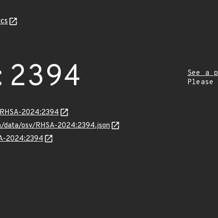
cs
:2394
See a p
Please
ta/RHSA-2024:2394
com/data/osv/RHSA-2024:2394.json
HSA-2024:2394