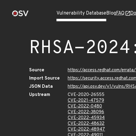
Vulnerability Database
Blog
FAQ
Do
RHSA-2024
Source
https://access.redhat.com/erra
Import Source
https://security.access.redhat.
JSON Data
https://api.osv.dev/v1/vulns/R
Upstream
CVE-2020-26555
CVE-2021-47579
CVE-2022-0480
CVE-2022-38096
CVE-2022-45934
CVE-2022-48632
CVE-2022-48947
CVE-2022-49011