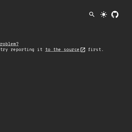
search
light_mode
roblem?
 try reporting it
to the source
first.