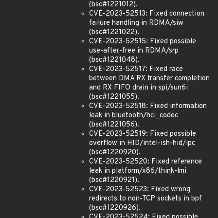
(bsc#1221012).
CVE-2023-52513: Fixed connection
failure handling in RDMA/siw
(bsc#1221022).
CVE-2023-52515: Fixed possible
use-after-free in RDMA/srp
(bsc#1221048).
CVE-2023-52517: Fixed race
between DMA RX transfer completion
and RX FIFO drain in spi/sun6i
(bsc#1221055).
CVE-2023-52518: Fixed information
leak in bluetooth/hci_codec
(bsc#1221056).
CVE-2023-52519: Fixed possible
overflow in HID/intel-ish-hid/ipc
(bsc#1220920).
CVE-2023-52520: Fixed reference
leak in platform/x86/think-lmi
(bsc#1220921).
CVE-2023-52523: Fixed wrong
redirects to non-TCP sockets in bpf
(bsc#1220926).
CVE-2023-52524: Fixed possible