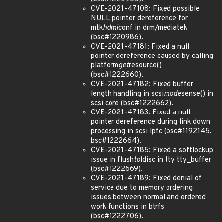
CVE-2021-47108: Fixed possible
NULL pointer dereference for
mtk
hdmi
conf in drm/mediatek
(bsc#1220986).
CVE-2021-47181: Fixed a null
pointer dereference caused by calling
platform
get
resource()
(bsc#1222660).
CVE-2021-47182: Fixed buffer
length handling in scsi
mode
sense() in
scsi core (bsc#1222662).
CVE-2021-47183: Fixed a null
pointer dereference during link down
processing in scsi lpfc (bsc#1192145,
bsc#1222664).
CVE-2021-47185: Fixed a softlockup
issue in flush
to
ldisc in tty tty_buffer
(bsc#1222669).
CVE-2021-47189: Fixed denial of
service due to memory ordering
issues between normal and ordered
work functions in btrfs
(bsc#1222706).