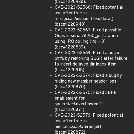
(bsc#1220938).
CVE-2023-52566: Fixed potential
use after free in
nilfs
gccache
submit
read
data()
(bsc#1220940).
CVE-2023-52567: Fixed possible
Oops in serial/8250_port: when
using IRQ polling (irq = 0)
(bsc#1220839).
CVE-2023-52569: Fixed a bug in
btrfs by remoning BUG() after failure
to insert delayed dir index item
(bsc#1220918).
CVE-2023-52574: Fixed a bug by
hiding new member header_ops
(bsc#1220870).
CVE-2023-52575: Fixed SBPB
enablement for
spec
rstack
overflow=off
(bsc#1220871).
CVE-2023-52576: Fixed potential
use after free in
memblock
isolate
range()
(bsc#1220872).