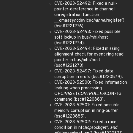
CVE-2023-52492: Fixed a null-
pointer-dereference in channel
unregistration function
__dma
async
device
channel
register()
(bsc#1221276).
CVE-2023-52493: Fixed possible
soft lockup in bus/mhi/host
(bsc#1221274).
CVE-2023-52494: Fixed missing
alignment check for event ring read
pointer in bus/mhi/host
(bsc#1221273).
CVE-2023-52497: Fixed data
corruption in erofs (bsc#1220879).
CVE-2023-52500: Fixed information
leaking when processing
OPC
INB
SET
CONTROLLER
CONFIG
command (bsc#1220883).
CVE-2023-52501: Fixed possible
memory corruption in ring-buffer
(bsc#1220885).
CVE-2023-52502: Fixed a race
condition in nfc
llcp
sock
get() and