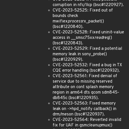
corruption in nfc/llcp (bsc#1220927).
CVE-2023-52525: Fixed out of
bounds check
mwifiex
process
rx_packet()
(bsc#1220840).
CVE-2023-52528: Fixed uninit-value
access in __smsc75xx
read
reg()
(bsc#1220843).
CVE-2023-52529: Fixed a potential
memory leak in sony_probe()
(bsc#1220929).
CVE-2023-52532: Fixed a bug in TX
CQE error handling (bsc#1220932).
CVE-2023-52561: Fixed denial of
service due to missing reserved
attribute on cont splash memory
region in arm64 dts qcom sdm845-
db845c (bsc#1220935).
CVE-2023-52563: Fixed memory
leak on ->hpd_notify callback() in
drm/meson (bsc#1220937).
CVE-2023-52564: Reverted invalid
fix for UAF in gsm
cleanup
mux()