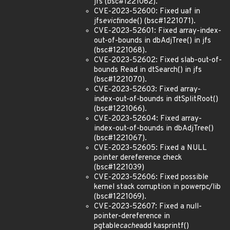
jfs (bsc#1221062).
CVE-2023-52600: Fixed uaf in
jfs
evict
inode() (bsc#1221071).
CVE-2023-52601: Fixed array-index-
out-of-bounds in dbAdjTree() in jfs
(bsc#1221068).
CVE-2023-52602: Fixed slab-out-of-
bounds Read in dtSearch() in jfs
(bsc#1221070).
CVE-2023-52603: Fixed array-
index-out-of-bounds in dtSplitRoot()
(bsc#1221066).
CVE-2023-52604: Fixed array-
index-out-of-bounds in dbAdjTree()
(bsc#1221067).
CVE-2023-52605: Fixed a NULL
pointer dereference check
(bsc#1221039)
CVE-2023-52606: Fixed possible
kernel stack corruption in powerpc/lib
(bsc#1221069).
CVE-2023-52607: Fixed a null-
pointer-dereference in
pgtable
cache
add kasprintf()