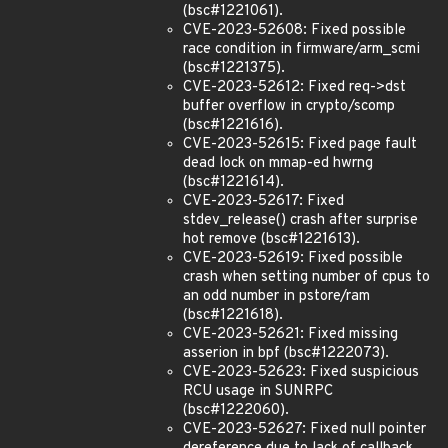
(bsc#1221061).
CVE-2023-52608: Fixed possible
race condition in firmware/arm_scmi
(bsc#1221375).
CVE-2023-52612: Fixed req->dst
buffer overflow in crypto/scomp
(bsc#1221616).
CVE-2023-52615: Fixed page fault
dead lock on mmap-ed hwrng
(bsc#1221614).
CVE-2023-52617: Fixed
stdev_release() crash after surprise
hot remove (bsc#1221613).
CVE-2023-52619: Fixed possible
crash when setting number of cpus to
an odd number in pstore/ram
(bsc#1221618).
CVE-2023-52621: Fixed missing
asserion in bpf (bsc#1222073).
CVE-2023-52623: Fixed suspicious
RCU usage in SUNRPC
(bsc#1222060).
CVE-2023-52627: Fixed null pointer