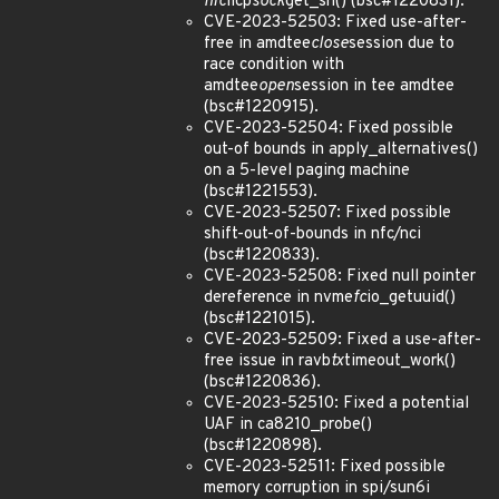
nfc
llcp
sock
get_sn() (bsc#1220831).
CVE-2023-52503: Fixed use-after-
free in amdtee
close
session due to
race condition with
amdtee
open
session in tee amdtee
(bsc#1220915).
CVE-2023-52504: Fixed possible
out-of bounds in apply_alternatives()
on a 5-level paging machine
(bsc#1221553).
CVE-2023-52507: Fixed possible
shift-out-of-bounds in nfc/nci
(bsc#1220833).
CVE-2023-52508: Fixed null pointer
dereference in nvme
fc
io_getuuid()
(bsc#1221015).
CVE-2023-52509: Fixed a use-after-
free issue in ravb
tx
timeout_work()
(bsc#1220836).
CVE-2023-52510: Fixed a potential
UAF in ca8210_probe()
(bsc#1220898).
CVE-2023-52511: Fixed possible
memory corruption in spi/sun6i