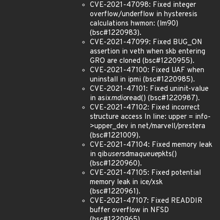
CVE-2021-47098: Fixed integer
overflow/underflow in hysteresis
calculations hwmon: (lm90)
(bsc#1220983).
CVE-2021-47099: Fixed BUG_ON
assertion in veth when skb entering
GRO are cloned (bsc#1220955).
CVE-2021-47100: Fixed UAF when
uninstall in ipmi (bsc#1220985).
CVE-2021-47101: Fixed uninit-value
in asix
mdio
read() (bsc#1220987).
CVE-2021-47102: Fixed incorrect
structure access In line: upper = info-
>upper_dev in net/marvell/prestera
(bsc#1221009).
CVE-2021-47104: Fixed memory leak
in qib
user
sdma
queue
pkts()
(bsc#1220960).
CVE-2021-47105: Fixed potential
memory leak in ice/xsk
(bsc#1220961).
CVE-2021-47107: Fixed READDIR
buffer overflow in NFSD
(bsc#1220965).