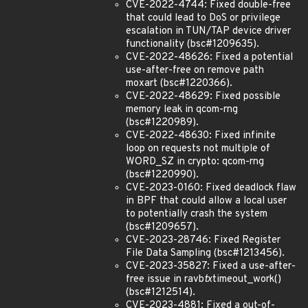
CVE-2022-4744: Fixed double-free
that could lead to DoS or privilege
escalation in TUN/TAP device driver
functionality (bsc#1209635).
CVE-2022-48626: Fixed a potential
use-after-free on remove path
moxart (bsc#1220366).
CVE-2022-48629: Fixed possible
memory leak in qcom-rng
(bsc#1220989).
CVE-2022-48630: Fixed infinite
loop on requests not multiple of
WORD_SZ in crypto: qcom-rng
(bsc#1220990).
CVE-2023-0160: Fixed deadlock flaw
in BPF that could allow a local user
to potentially crash the system
(bsc#1209657).
CVE-2023-28746: Fixed Register
File Data Sampling (bsc#1213456).
CVE-2023-35827: Fixed a use-after-
free issue in ravb
tx
timeout_work()
(bsc#1212514).
CVE-2023-4881: Fixed a out-of-