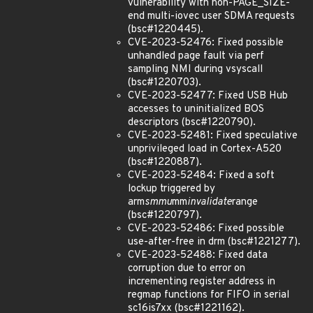
vulnerability with non-PAGE_SIZE-
end multi-iovec user SDMA requests
(bsc#1220445).
CVE-2023-52476: Fixed possible
unhandled page fault via perf
sampling NMI during vsyscall
(bsc#1220703).
CVE-2023-52477: Fixed USB Hub
accesses to uninitialized BOS
descriptors (bsc#1220790).
CVE-2023-52481: Fixed speculative
unprivileged load in Cortex-A520
(bsc#1220887).
CVE-2023-52484: Fixed a soft
lockup triggered by
arm
smmu
mm
invalidate
range
(bsc#1220797).
CVE-2023-52486: Fixed possible
use-after-free in drm (bsc#1221277).
CVE-2023-52488: Fixed data
corruption due to error on
incrementing register address in
regmap functions for FIFO in serial
sc16is7xx (bsc#1221162).