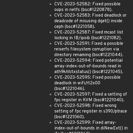
CVE-2023-52582: Fixed possible
oops in netfs (bsc#1220878).
CVE-2023-52583: Fixed deadlock or
deadcode of misusing dget() inside
ceph (bsc#1221058).
CVE-2023-52587: Fixed mcast list
locking in IB/ipoib (bsc#1221082).
CVE-2023-52591: Fixed a possible
reiserfs filesystem corruption via
directory renaming (bsc#1221044).
CVE-2023-52594: Fixed potential
array-index-out-of-bounds read in
ath9k
htc
txstatus() (bsc#1221045).
CVE-2023-52595: Fixed possible
deadlock in wifi/rt2x00
(bsc#1221046).
CVE-2023-52597: Fixed a setting of
fpc register in KVM (bsc#1221040).
CVE-2023-52598: Fixed wrong
setting of fpc register in s390/ptrace
(bsc#1221060).
CVE-2023-52599: Fixed array-
index-out-of-bounds in diNewExt() in