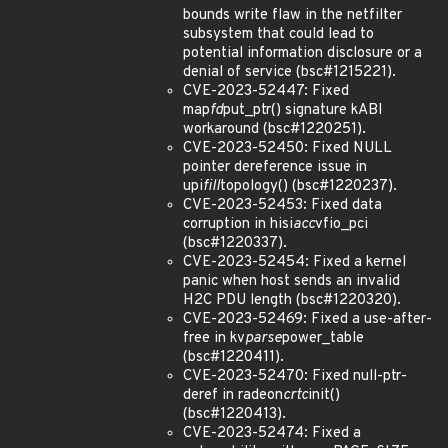
bounds write flaw in the netfilter
subsystem that could lead to
potential information disclosure or a
denial of service (bsc#1215221).
CVE-2023-52447: Fixed
map
fd
put_ptr() signature kABI
workaround (bsc#1220251).
CVE-2023-52450: Fixed NULL
pointer dereference issue in
upi
fill
topology() (bsc#1220237).
CVE-2023-52453: Fixed data
corruption in hisi
acc
vfio_pci
(bsc#1220337).
CVE-2023-52454: Fixed a kernel
panic when host sends an invalid
H2C PDU length (bsc#1220320).
CVE-2023-52469: Fixed a use-after-
free in kv
parse
power_table
(bsc#1220411).
CVE-2023-52470: Fixed null-ptr-
deref in radeon
crtc
init()
(bsc#1220413).
CVE-2023-52474: Fixed a