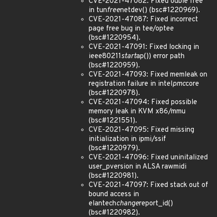
CVE-2021-47082: Fixed ouble free
in tun
free
netdev() (bsc#1220969).
CVE-2021-47087: Fixed incorrect
page free bug in tee/optee
(bsc#1220954).
CVE-2021-47091: Fixed locking in
ieee80211
start
ap()) error path
(bsc#1220959).
CVE-2021-47093: Fixed memleak on
registration failure in intel
pmc
core
(bsc#1220978).
CVE-2021-47094: Fixed possible
memory leak in KVM x86/mmu
(bsc#1221551).
CVE-2021-47095: Fixed missing
initialization in ipmi/ssif
(bsc#1220979).
CVE-2021-47096: Fixed uninitalized
user_pversion in ALSA rawmidi
(bsc#1220981).
CVE-2021-47097: Fixed stack out of
bound access in
elantech
change
report_id()
(bsc#1220982).