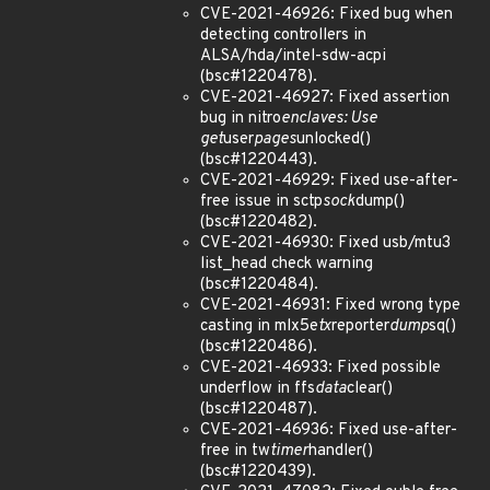
CVE-2021-46926: Fixed bug when
detecting controllers in
ALSA/hda/intel-sdw-acpi
(bsc#1220478).
CVE-2021-46927: Fixed assertion
bug in nitro
enclaves: Use
get
user
pages
unlocked()
(bsc#1220443).
CVE-2021-46929: Fixed use-after-
free issue in sctp
sock
dump()
(bsc#1220482).
CVE-2021-46930: Fixed usb/mtu3
list_head check warning
(bsc#1220484).
CVE-2021-46931: Fixed wrong type
casting in mlx5e
tx
reporter
dump
sq()
(bsc#1220486).
CVE-2021-46933: Fixed possible
underflow in ffs
data
clear()
(bsc#1220487).
CVE-2021-46936: Fixed use-after-
free in tw
timer
handler()
(bsc#1220439).