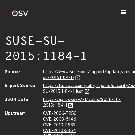
SUSE-SU-
2015:1184-1
Source
https://www.suse.com/support/update/anno
su-20151184-1/
Import Source
https://ftp.suse.com/pub/projects/security/o
SU-2015:1184-1.json
JSON Data
https://api.osv.dev/v1/vulns/SUSE-SU-
2015:1184-1
Upstream
CVE-2006-7250
CVE-2009-5146
CVE-2010-2939
CVE-2010-3864