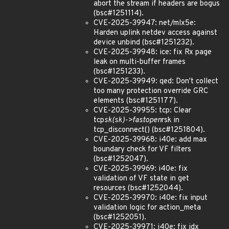
abort the stream if headers are bogus
(bsc#1251114).
CVE-2025-39947: net/mlx5e:
Harden uplink netdev access against
device unbind (bsc#1251232).
CVE-2025-39948: ice: fix Rx page
leak on multi-buffer frames
(bsc#1251233).
CVE-2025-39949: qed: Don't collect
too many protection override GRC
elements (bsc#1251177).
CVE-2025-39955: tcp: Clear
tcp
sk(sk)->fastopen
rsk in
tcp_disconnect() (bsc#1251804).
CVE-2025-39968: i40e: add max
boundary check for VF filters
(bsc#1252047).
CVE-2025-39969: i40e: fix
validation of VF state in get
resources (bsc#1252044).
CVE-2025-39970: i40e: fix input
validation logic for action_meta
(bsc#1252051).
CVE-2025-39971: i40e: fix idx