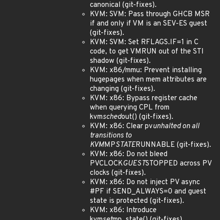
canonical (git-fixes).
KVM: SVM: Pass through GHCB MSR
if and only if VM is an SEV-ES guest
(git-fixes).
KVM: SVM: Set RFLAGS.IF=1 in C
code, to get VMRUN out of the STI
shadow (git-fixes).
KVM: x86/mmu: Prevent installing
hugepages when mem attributes are
changing (git-fixes).
KVM: x86: Bypass register cache
when querying CPL from
kvm
sched
out() (git-fixes).
KVM: x86: Clear pv
unhalted on all
transitions to
KVM
MP
STATE
RUNNABLE (git-fixes).
KVM: x86: Do not bleed
PVCLOCK
GUEST
STOPPED across PV
clocks (git-fixes).
KVM: x86: Do not inject PV async
#PF if SEND_ALWAYS=0 and guest
state is protected (git-fixes).
KVM: x86: Introduce
kvm
set
mp_state() (git-fixes).