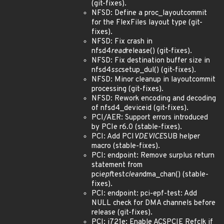
(git-fixes).
NFSD: Define a proc_layoutcommit
for the FlexFiles layout type (git-
fixes).
NFSD: Fix crash in
nfsd4
read
release() (git-fixes).
NFSD: Fix destination buffer size in
nfsd4
ssc
setup_dul() (git-fixes).
NFSD: Minor cleanup in layoutcommit
processing (git-fixes).
NFSD: Rework encoding and decoding
of nfsd4_deviceid (git-fixes).
PCI/AER: Support errors introduced
by PCIe r6.0 (stable-fixes).
PCI: Add PCI
VDEVICE
SUB helper
macro (stable-fixes).
PCI: endpoint: Remove surplus return
statement from
pci
epf
test
clean
dma_chan() (stable-
fixes).
PCI: endpoint: pci-epf-test: Add
NULL check for DMA channels before
release (git-fixes).
PCI: j721e: Enable ACSPCIE Refclk if