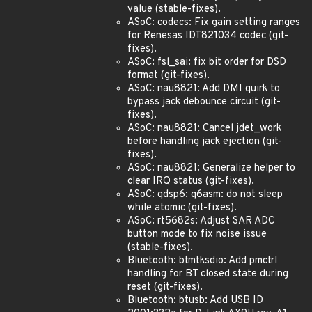
value (stable-fixes).
ASoC: codecs: Fix gain setting ranges
for Renesas IDT821034 codec (git-
fixes).
ASoC: fsl_sai: fix bit order for DSD
format (git-fixes).
ASoC: nau8821: Add DMI quirk to
bypass jack debounce circuit (git-
fixes).
ASoC: nau8821: Cancel jdet_work
before handling jack ejection (git-
fixes).
ASoC: nau8821: Generalize helper to
clear IRQ status (git-fixes).
ASoC: qdsp6: q6asm: do not sleep
while atomic (git-fixes).
ASoC: rt5682s: Adjust SAR ADC
button mode to fix noise issue
(stable-fixes).
Bluetooth: btmtksdio: Add pmctrl
handling for BT closed state during
reset (git-fixes).
Bluetooth: btusb: Add USB ID