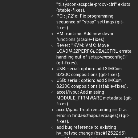
"ti,syscon-acspcie-proxy-ctrl" exists
(stable-fixes).
PCI: j721e: Fix programming
sequence of "strap" settings (git-
fixes).
PM: runtime: Add new devm
functions (stable-fixes).
Revert "KVM: VMX: Move
LOAD
IA32
PERF
GLOBAL
CTRL errata
handling out of setup
vmcs
config()"
(git-fixes).
USB: serial: option: add SIMCom
8230C compositions (git-fixes).
USB: serial: option: add SIMCom
8230C compositions (stable-fixes).
accel/ivpu: Add missing
MODULE_FIRMWARE metadata (git-
fixes).
accel/qaic: Treat remaining == 0 as
error in find
and
map
user
pages() (git-
fixes).
add bug reference to existing
hv_netvsc change (bsc#1252265)