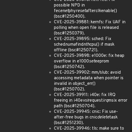
possible NPD in
fec
enet
phy
reset
after
clk
enable()
(bsc#1250400).
CVE-2025-39881: kernfs: Fix UAF in
polling when open file is released
(bsc#1250379).
CVE-2025-39895: sched: Fix
sched
numa
find
nth
cpu() if mask
offline (bsc#1250721).
CVE-2025-39898: e1000e: fix heap
overflow in e1000
set
eeprom
(bsc#1250742).
CVE-2025-39902: mm/slub: avoid
accessing metadata when pointer is
invalid in object_err()
(bsc#1250702).
CVE-2025-39911: i40e: fix IRQ
freeing in i40e
vsi
request
irq
msix error
path (bsc#1250704).
CVE-2025-39945: cnic: Fix use-
after-free bugs in cnic
delete
task
(bsc#1251230).
CVE-2025-39946: tls: make sure to