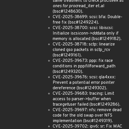
same treatment to check proc
lseek as
ones for proc
read_iter et.al
(bsc#1248630).
CVE-2025-38699: scsi: bfa: Double-
free fix (bsc#1249224).
CVE-2025-38700: scsi: libiscsi:
Initialize iscsi
conn->dd
data only if
memory is allocated (bsc#1249182).
CVE-2025-38718: sctp: linearize
cloned gso packets in sctp_rcv
(bsc#1249161).
CVE-2025-39673: ppp: fix race
conditions in ppp
fill
forward_path
(bsc#1249320).
CVE-2025-39676: scsi: qla4xxx:
Prevent a potential error pointer
dereference (bsc#1249302).
CVE-2025-39683: tracing: Limit
access to parser->buffer when
trace
get
user failed (bsc#1249286).
CVE-2025-39697: nfs: remove dead
code for the old swap over NFS
implementation (bsc#1249319).
CVE-2025-39702: ipv6: sr: Fix MAC