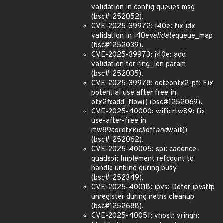
validation in config queues msg
(bsc#1252052).
CVE-2025-39972: i40e: fix idx
validation in i40e
validate
queue_map
(bsc#1252039).
CVE-2025-39973: i40e: add
validation for ring_len param
(bsc#1252035).
CVE-2025-39978: octeontx2-pf: Fix
potential use after free in
otx2
tc
add_flow() (bsc#1252069).
CVE-2025-40000: wifi: rtw89: fix
use-after-free in
rtw89
core
tx
kick
off
and
wait()
(bsc#1252062).
CVE-2025-40005: spi: cadence-
quadspi: Implement refcount to
handle unbind during busy
(bsc#1252349).
CVE-2025-40018: ipvs: Defer ip
vs
ftp
unregister during netns cleanup
(bsc#1252688).
CVE-2025-40051: vhost: vringh: