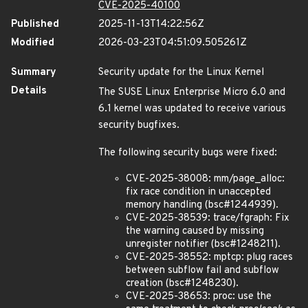
CVE-2025-40100
Published
2025-11-13T14:22:56Z
Modified
2026-03-23T04:51:09.505261Z
Summary
Security update for the Linux Kernel
Details
The SUSE Linux Enterprise Micro 6.0 and
6.1 kernel was updated to receive various
security bugfixes.
The following security bugs were fixed:
CVE-2025-38008: mm/page_alloc:
fix race condition in unaccepted
memory handling (bsc#1244939).
CVE-2025-38539: trace/fgraph: Fix
the warning caused by missing
unregister notifier (bsc#1248211).
CVE-2025-38552: mptcp: plug races
between subflow fail and subflow
creation (bsc#1248230).
CVE-2025-38653: proc: use the