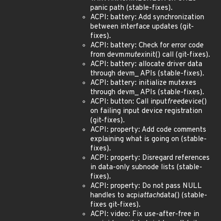
panic path (stable-fixes).
ACPI: battery: Add synchronization
between interface updates (git-
fixes).
ACPI: battery: Check for error code
from devm
mutex
init() call (git-fixes).
ACPI: battery: allocate driver data
through devm_ APIs (stable-fixes).
ACPI: battery: initialize mutexes
through devm_ APIs (stable-fixes).
ACPI: button: Call input
free
device()
on failing input device registration
(git-fixes).
ACPI: property: Add code comments
explaining what is going on (stable-
fixes).
ACPI: property: Disregard references
in data-only subnode lists (stable-
fixes).
ACPI: property: Do not pass NULL
handles to acpi
attach
data() (stable-
fixes git-fixes).
ACPI: video: Fix use-after-free in