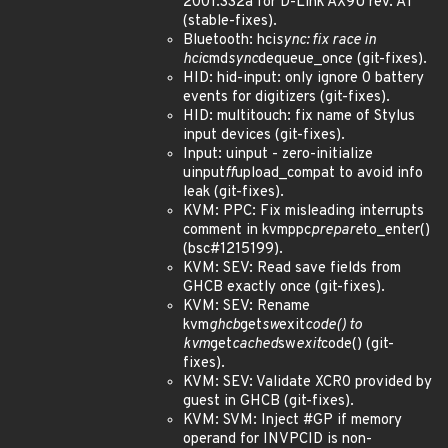
2001:332a for D-Link AX9U rev. A1
(stable-fixes).
Bluetooth: hci
sync: fix race in
hci
cmd
sync
dequeue_once (git-fixes).
HID: hid-input: only ignore 0 battery
events for digitizers (git-fixes).
HID: multitouch: fix name of Stylus
input devices (git-fixes).
Input: uinput - zero-initialize
uinput
ff
upload_compat to avoid info
leak (git-fixes).
KVM: PPC: Fix misleading interrupts
comment in kvmppc
prepare
to_enter()
(bsc#1215199).
KVM: SEV: Read save fields from
GHCB exactly once (git-fixes).
KVM: SEV: Rename
kvm
ghcb
get
sw
exit
code() to
kvm
get
cached
sw
exit
code() (git-
fixes).
KVM: SEV: Validate XCR0 provided by
guest in GHCB (git-fixes).
KVM: SVM: Inject #GP if memory
operand for INVPCID is non-