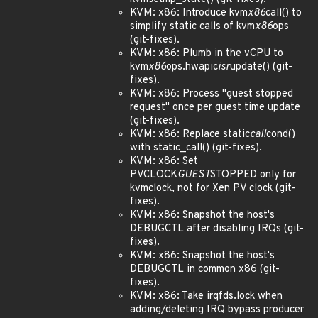
KVM: x86: Introduce kvm
x86
call() to
simplify static calls of kvm
x86
ops
(git-fixes).
KVM: x86: Plumb in the vCPU to
kvm
x86
ops.hwapic
isr
update() (git-
fixes).
KVM: x86: Process "guest stopped
request" once per guest time update
(git-fixes).
KVM: x86: Replace static
call
cond()
with static_call() (git-fixes).
KVM: x86: Set
PVCLOCK
GUEST
STOPPED only for
kvmclock, not for Xen PV clock (git-
fixes).
KVM: x86: Snapshot the host's
DEBUGCTL after disabling IRQs (git-
fixes).
KVM: x86: Snapshot the host's
DEBUGCTL in common x86 (git-
fixes).
KVM: x86: Take irqfds.lock when
adding/deleting IRQ bypass producer