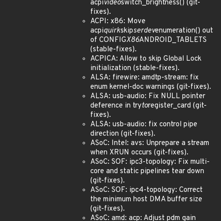
acpi
video
switch_brightness() (git-
fixes).
ACPI: x86: Move
acpi
quirk
skip
serdev
enumeration() out
of CONFIG
X86
ANDROID_TABLETS
(stable-fixes).
ACPICA: Allow to skip Global Lock
initialization (stable-fixes).
ALSA: firewire: amdtp-stream: fix
enum kernel-doc warnings (git-fixes).
ALSA: usb-audio: Fix NULL pointer
deference in try
to
register_card (git-
fixes).
ALSA: usb-audio: fix control pipe
direction (git-fixes).
ASoC: Intel: avs: Unprepare a stream
when XRUN occurs (git-fixes).
ASoC: SOF: ipc3-topology: Fix multi-
core and static pipelines tear down
(git-fixes).
ASoC: SOF: ipc4-topology: Correct
the minimum host DMA buffer size
(git-fixes).
ASoC: amd: acp: Adjust pdm gain