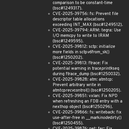
comparison to be constant-time
(bsc#1249317).
CVE-2025-39756: fs: Prevent file
descriptor table allocations
exceeding INT_MAX (bsc#1249512).
CVE-2025-39794: ARM: tegra: Use
I/O memcpy to write to IRAM
(bsc#1249595).
CVE-2025-39812: sctp: initialize
more fields in sctp
v6
from_sk()
(bsc#1250202).
CVE-2025-39813: ftrace: Fix
potential warning in trace
printk
seq
during ftrace_dump (bsc#1250032).
CVE-2025-39828: atm: atmtcp:
Prevent arbitrary write in
atmtcp
recv
control() (bsc#1250205).
CVE-2025-39851: vxlan: Fix NPD
when refreshing an FDB entry with a
nexthop object (bsc#1250296).
CVE-2025-39866: fs: writeback: fix
use-after-free in __mark
inode
dirty()
(bsc#1250455).
CVE-2025-39876: net: fec: Fix