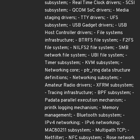
subsystem; - Real Time Clock drivers; - SCSI
subsystem; - QCOM SoC drivers; - Media
staging drivers; - TTY drivers; - UFS
subsystem; - USB Gadget drivers; - USB
Host Controller drivers; - File systems
infrastructure; - BTRFS file system; - F2FS
file system; - NILFS2 file system; - SMB
network file system; - UBI file system; -
Timer subsystem; - KVM subsystem; -
Networking core; - ptr_ring data structure
definitions; - Networking subsytem; -
Amateur Radio drivers; - XFRM subsystem;
- Tracing infrastructure; - BPF subsystem; -
Padata parallel execution mechanism; -
printk logging mechanism; - Memory
management; - Bluetooth subsystem; -
IPv4 networking; - IPv6 networking; -
MAC80211 subsystem; - Multipath TCP; -
Netfilter; - NFC subsystem; - Rose network