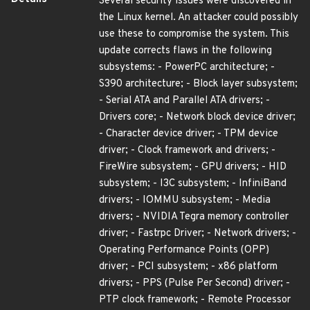
Several security issues were discovered in
the Linux kernel. An attacker could possibly
use these to compromise the system. This
update corrects flaws in the following
subsystems: - PowerPC architecture; -
S390 architecture; - Block layer subsystem;
- Serial ATA and Parallel ATA drivers; -
Drivers core; - Network block device driver;
- Character device driver; - TPM device
driver; - Clock framework and drivers; -
FireWire subsystem; - GPU drivers; - HID
subsystem; - I3C subsystem; - InfiniBand
drivers; - IOMMU subsystem; - Media
drivers; - NVIDIA Tegra memory controller
driver; - Fastrpc Driver; - Network drivers; -
Operating Performance Points (OPP)
driver; - PCI subsystem; - x86 platform
drivers; - PPS (Pulse Per Second) driver; -
PTP clock framework; - Remote Processor