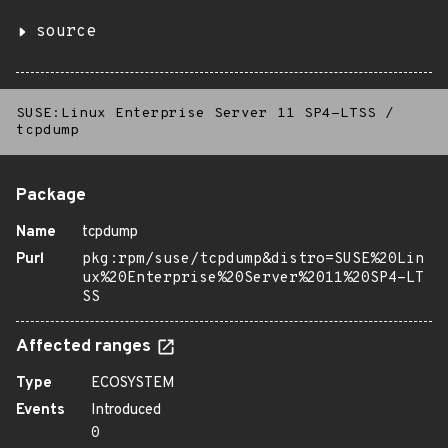
source
SUSE:Linux Enterprise Server 11 SP4-LTSS
/
tcpdump
Package
Name
tcpdump
Purl
pkg:rpm/suse/tcpdump&distro=SUSE%20Lin
ux%20Enterprise%20Server%2011%20SP4-LT
SS
Affected ranges
Type
ECOSYSTEM
Events
Introduced
0