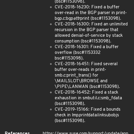
(bsc#1153098).
CVE-2018-16230: Fixed a buffer
over-read in the BGP parser in print-
bgp.c:bgp
attr
print (bsc#1153098).
CVE-2018-16300: Fixed an unlimited
recursion in the BGP parser that
allowed denial-of-service by stack
consumption (bsc#1153098).
CVE-2018-16301: Fixed a buffer
overflow (bsc#1153332
bsc#1153098).
CVE-2018-16451: Fixed several
buffer over-reads in print-
smb.c:print_trans() for
\MAILSLOT\BROWSE and
\PIPE\LANMAN (bsc#1153098).
CVE-2018-16452: Fixed a stack
exhaustion in smbutil.c:smb_fdata
(bsc#1153098).
CVE-2019-15166: Fixed a bounds
check in lmp
print
data
link
subobjs
(bsc#1153098).
References
https://www.suse.com/support/update/ann