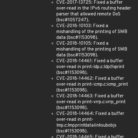
CVE-2017-13725: Fixed a buffer
over-read in the IPv6 routing header
parser that allowed remote DoS
(bsc#1057247).
CVE-2018-10103: Fixed a
mishandling of the printing of SMB
data (bsc#1153098).
CVE-2018-10105: Fixed a
mishandling of the printing of SMB
data (bsc#1153098).
CVE-2018-14461: Fixed a buffer
over-read in print-ldp.c:ldp
tlv
print
(bsc#1153098).
CVE-2018-14462: Fixed a buffer
over-read in print-icmp.c:icmp_print
(bsc#1153098).
CVE-2018-14463: Fixed a buffer
over-read in print-vrrp.c:vrrp_print
(bsc#1153098).
CVE-2018-14464: Fixed a buffer
over-read in print-
lmp.c:lmp
print
data
link
subobjs
(bsc#1153098).
CVE-2018-14465: Fixed a buffer