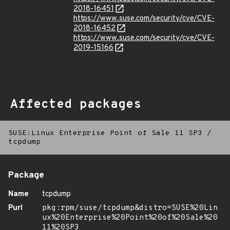
2018-16451
https://www.suse.com/security/cve/CVE-
2018-16452
https://www.suse.com/security/cve/CVE-
2019-15166
Affected packages
SUSE:Linux Enterprise Point of Sale 11 SP3
/
tcpdump
Package
Name
tcpdump
Purl
pkg:rpm/suse/tcpdump&distro=SUSE%20Lin
ux%20Enterprise%20Point%20of%20Sale%20
11%20SP3