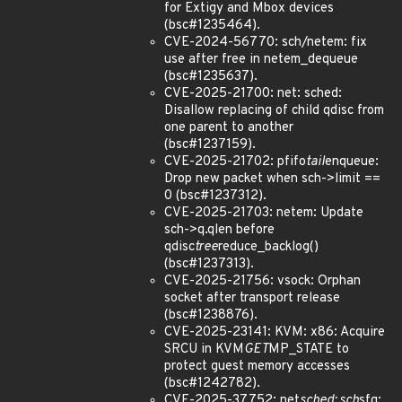
for Extigy and Mbox devices
(bsc#1235464).
CVE-2024-56770: sch/netem: fix
use after free in netem_dequeue
(bsc#1235637).
CVE-2025-21700: net: sched:
Disallow replacing of child qdisc from
one parent to another
(bsc#1237159).
CVE-2025-21702: pfifo
tail
enqueue:
Drop new packet when sch->limit ==
0 (bsc#1237312).
CVE-2025-21703: netem: Update
sch->q.qlen before
qdisc
tree
reduce_backlog()
(bsc#1237313).
CVE-2025-21756: vsock: Orphan
socket after transport release
(bsc#1238876).
CVE-2025-23141: KVM: x86: Acquire
SRCU in KVM
GET
MP_STATE to
protect guest memory accesses
(bsc#1242782).
CVE-2025-37752: net
sched: sch
sfq: