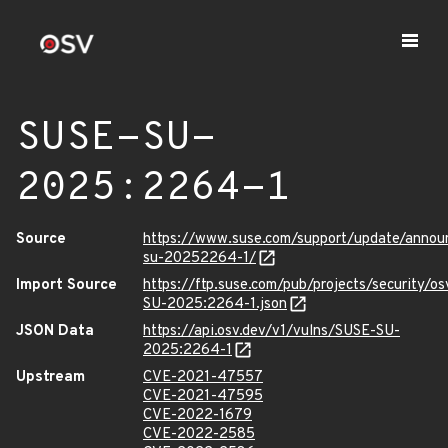
SUSE-SU-
2025:2264-1
Source
https://www.suse.com/support/update/anno
su-20252264-1/
Import Source
https://ftp.suse.com/pub/projects/security/o
SU-2025:2264-1.json
JSON Data
https://api.osv.dev/v1/vulns/SUSE-SU-
2025:2264-1
Upstream
CVE-2021-47557
CVE-2021-47595
CVE-2022-1679
CVE-2022-2585