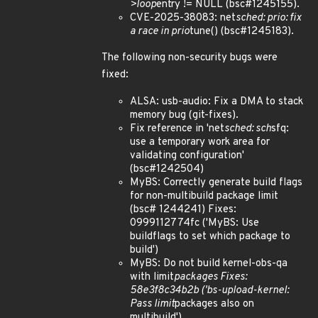
>loop
entry != NULL (bsc#1245155).
CVE-2025-38083: net
sched: prio: fix
a race in prio
tune() (bsc#1245183).
The following non-security bugs were
fixed:
ALSA: usb-audio: Fix a DMA to stack
memory bug (git-fixes).
Fix reference in 'net
sched: sch
sfq:
use a temporary work area for
validating configuration'
(bsc#1242504)
MyBS: Correctly generate build flags
for non-multibuild package limit
(bsc# 1244241) Fixes:
0999112774fc ('MyBS: Use
buildflags to set which package to
build')
MyBS: Do not build kernel-obs-qa
with limit
packages Fixes:
58e3f8c34b2b ('bs-upload-kernel:
Pass limit
packages also on
multibuild')