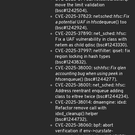
move the limit validation
(bsc#1242504).
CVE-2025-37823: net
sched: hfsc: Fix
a potential UAF in hfsc
dequeue() too
(bsc#1242924).
CVE-2025-37890: net_sched: hfsc:
Fix a UAF vulnerability in class with
netem as child qdisc (bsc#1243330).
CVE-2025-37997: netfilter: ipset: fix
region locking in hash types
(bsc#1243832).
CVE-2025-38000: sch
hfsc: Fix qlen
accounting bug when using peek in
hfsc
enqueue() (bsc#1244277).
CVE-2025-38001: net_sched: hfsc:
Address reentrant enqueue adding
class to eltree twice (bsc#1244234).
CVE-2025-38014: dmaengine: idxd:
Refactor remove call with
idxd_cleanup() helper
(bsc#1244732).
CVE-2025-38060: bpf: abort
verification if env->cur
state-