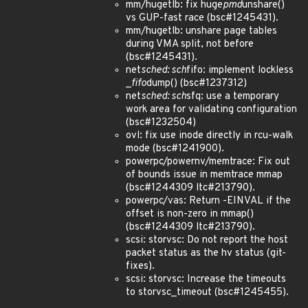
mm/hugetlb: fix huge
pmd
unshare()
vs GUP-fast race (bsc#1245431).
mm/hugetlb: unshare page tables
during VMA split, not before
(bsc#1245431).
net
sched: sch
fifo: implement lockless
_
fifo
dump() (bsc#1237312)
net
sched: sch
sfq: use a temporary
work area for validating configuration
(bsc#1232504)
ovl: fix use inode directly in rcu-walk
mode (bsc#1241900).
powerpc/powernv/memtrace: Fix out
of bounds issue in memtrace mmap
(bsc#1244309 ltc#213790).
powerpc/vas: Return -EINVAL if the
offset is non-zero in mmap()
(bsc#1244309 ltc#213790).
scsi: storvsc: Do not report the host
packet status as the hv status (git-
fixes).
scsi: storvsc: Increase the timeouts
to storvsc_timeout (bsc#1245455).