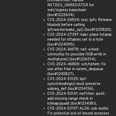
nft
chain
filter: handle
NETDEV_UNREGISTER for
inet/ingress basechain
(bsc#1222634).
CVE-2024-26924: scsi: lpfc: Release
hbalock before calling
lpfc
worker
wake_up() (bsc#1225820).
CVE-2024-27397: kabi: place tstamp
needed for nftables set in a hole
(bsc#1224095).
CVE-2024-36978: net: sched:
sch
multiq: fix possible OOB write in
multiq
tune() (bsc#1226514).
CVE-2024-46800: sch/netem: fix
use after free in netem_dequeue
(bsc#1230827).
CVE-2024-53125: bpf:
sync
linked
regs() must preserve
subreg_def (bsc#1234156).
CVE-2024-53141: netfilter: ipset:
add missing range check in
bitmap
ip
uadt (bsc#1234381).
CVE-2024-53197: ALSA: usb-audio:
Fix potential out-of-bound accesses