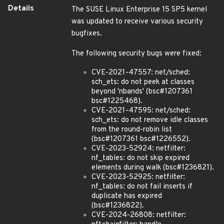
Details
The SUSE Linux Enterprise 15 SP5 kernel
was updated to receive various security
bugfixes.
The following security bugs were fixed:
CVE-2021-47557: net/sched:
sch_ets: do not peek at classes
beyond 'nbands' (bsc#1207361
bsc#1225468).
CVE-2021-47595: net/sched:
sch_ets: do not remove idle classes
from the round-robin list
(bsc#1207361 bsc#1226552).
CVE-2023-52924: netfilter:
nf_tables: do not skip expired
elements during walk (bsc#1236821).
CVE-2023-52925: netfilter:
nf_tables: do not fail inserts if
duplicate has expired
(bsc#1236822).
CVE-2024-26808: netfilter: