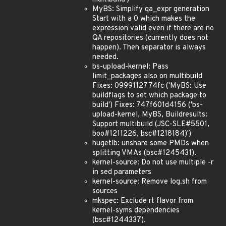
MyBS: Simplify qa_expr generation
Start with a 0 which makes the
expression valid even if there are no
QA repositories (currently does not
happen). Then separator is always
needed.
bs-upload-kernel: Pass
limit_packages also on multibuild
Fixes: 0999112774fc ('MyBS: Use
buildflags to set which package to
build') Fixes: 747f601d4156 ('bs-
upload-kernel, MyBS, Buildresults:
Support multibuild (JSC-SLE#5501,
boo#1211226, bsc#1218184)')
hugetlb: unshare some PMDs when
splitting VMAs (bsc#1245431).
kernel-source: Do not use multiple -r
in sed parameters
kernel-source: Remove log.sh from
sources
mkspec: Exclude rt flavor from
kernel-syms dependencies
(bsc#1244337).