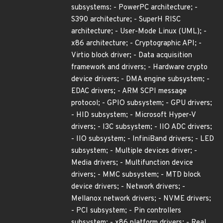
subsystems: - PowerPC architecture; -
S390 architecture; - SuperH RISC
architecture; - User-Mode Linux (UML); -
x86 architecture; - Cryptographic API; -
Virtio block driver; - Data acquisition
framework and drivers; - Hardware crypto
device drivers; - DMA engine subsystem; -
EDAC drivers; - ARM SCPI message
protocol; - GPIO subsystem; - GPU drivers;
- HID subsystem; - Microsoft Hyper-V
drivers; - I3C subsystem; - IIO ADC drivers;
- IIO subsystem; - InfiniBand drivers; - LED
subsystem; - Multiple devices driver; -
Media drivers; - Multifunction device
drivers; - MMC subsystem; - MTD block
device drivers; - Network drivers; -
Mellanox network drivers; - NVME drivers;
- PCI subsystem; - Pin controllers
subsystem; - x86 platform drivers; - Real