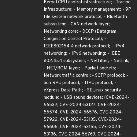
Kernel CPU control infrastructure; - Tracing
infrastructure; - Memory management; - 9P
file system network protocol; - Bluetooth
subsystem; - CAN network layer; -
Networking core; - DCCP (Datagram
Congestion Control Protocol); -
IEEE802154.4 network protocol; - IPv4
networking; - IPv6 networking; - IEEE
802.15.4 subsystem; - Netfilter; - Netlink;
- NET/ROM layer; - Packet sockets; -
Network traffic control; - SCTP protocol; -
Sun RPC protocol; - TIPC protocol; -
eXpress Data Path; - SELinux security
module; - USB sound devices; (CVE-2024-
56532, CVE-2024-53127, CVE-2024-
56574, CVE-2024-56576, CVE-2024-
57922, CVE-2024-53135, CVE-2024-
56606, CVE-2024-53155, CVE-2024-
53136, CVE-2024-56769, CVE-2024-