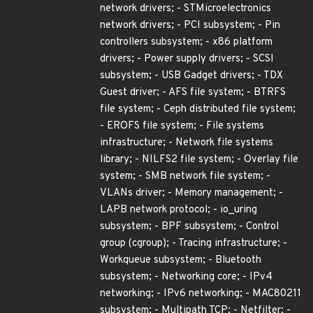
network drivers; - STMicroelectronics
network drivers; - PCI subsystem; - Pin
controllers subsystem; - x86 platform
drivers; - Power supply drivers; - SCSI
subsystem; - USB Gadget drivers; - TDX
Guest driver; - AFS file system; - BTRFS
file system; - Ceph distributed file system;
- EROFS file system; - File systems
infrastructure; - Network file systems
library; - NILFS2 file system; - Overlay file
system; - SMB network file system; -
VLANs driver; - Memory management; -
LAPB network protocol; - io_uring
subsystem; - BPF subsystem; - Control
group (cgroup); - Tracing infrastructure; -
Workqueue subsystem; - Bluetooth
subsystem; - Networking core; - IPv4
networking; - IPv6 networking; - MAC80211
subsystem; - Multipath TCP; - Netfilter; -