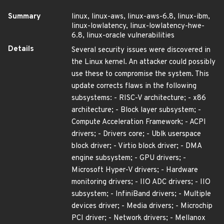
Summary
linux, linux-aws, linux-aws-6.8, linux-ibm,
linux-lowlatency, linux-lowlatency-hwe-
6.8, linux-oracle vulnerabilities
Details
Several security issues were discovered in
the Linux kernel. An attacker could possibly
use these to compromise the system. This
update corrects flaws in the following
subsystems: - RISC-V architecture; - x86
architecture; - Block layer subsystem; -
Compute Acceleration Framework; - ACPI
drivers; - Drivers core; - Ublk userspace
block driver; - Virtio block driver; - DMA
engine subsystem; - GPU drivers; -
Microsoft Hyper-V drivers; - Hardware
monitoring drivers; - IIO ADC drivers; - IIO
subsystem; - InfiniBand drivers; - Multiple
devices driver; - Media drivers; - Microchip
PCI driver; - Network drivers; - Mellanox