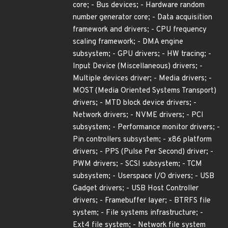
core; - Bus devices; - Hardware random
number generator core; - Data acquisition
framework and drivers; - CPU frequency
scaling framework; - DMA engine
subsystem; - GPU drivers; - HW tracing; -
Input Device (Miscellaneous) drivers; -
Multiple devices driver; - Media drivers; -
MOST (Media Oriented Systems Transport)
drivers; - MTD block device drivers; -
Network drivers; - NVME drivers; - PCI
subsystem; - Performance monitor drivers; -
Pin controllers subsystem; - x86 platform
drivers; - PPS (Pulse Per Second) driver; -
PWM drivers; - SCSI subsystem; - TCM
subsystem; - Userspace I/O drivers; - USB
Gadget drivers; - USB Host Controller
drivers; - Framebuffer layer; - BTRFS file
system; - File systems infrastructure; -
Ext4 file system; - Network file system