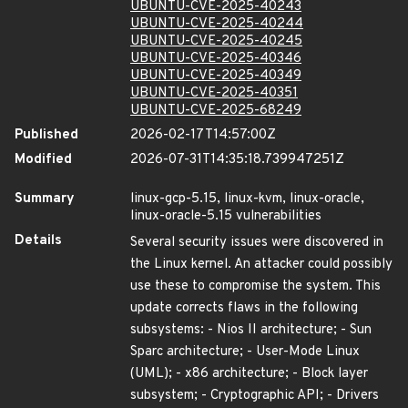
UBUNTU-CVE-2025-40243
UBUNTU-CVE-2025-40244
UBUNTU-CVE-2025-40245
UBUNTU-CVE-2025-40346
UBUNTU-CVE-2025-40349
UBUNTU-CVE-2025-40351
UBUNTU-CVE-2025-68249
Published
2026-02-17T14:57:00Z
Modified
2026-07-31T14:35:18.739947251Z
Summary
linux-gcp-5.15, linux-kvm, linux-oracle,
linux-oracle-5.15 vulnerabilities
Details
Several security issues were discovered in
the Linux kernel. An attacker could possibly
use these to compromise the system. This
update corrects flaws in the following
subsystems: - Nios II architecture; - Sun
Sparc architecture; - User-Mode Linux
(UML); - x86 architecture; - Block layer
subsystem; - Cryptographic API; - Drivers