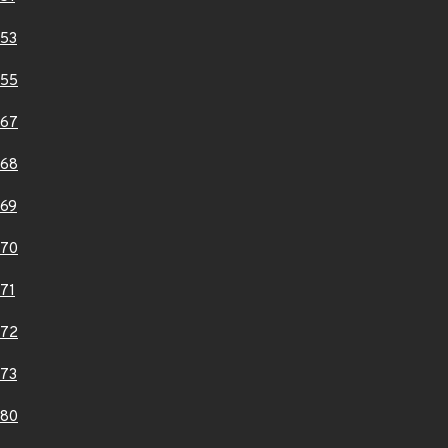
53
955
967
968
69
970
71
972
73
980