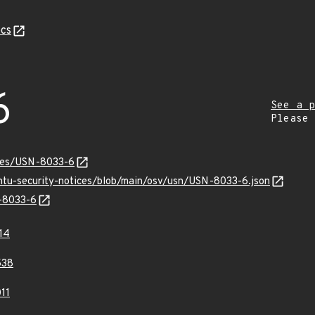
cs
6
See a p
Please
ices/USN-8033-6
untu-security-notices/blob/main/osv/usn/USN-8033-6.json
N-8033-6
14
538
11