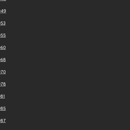
049
053
055
060
068
070
078
81
085
087