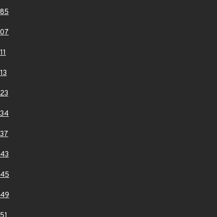
885
907
11
13
23
934
37
943
945
949
51