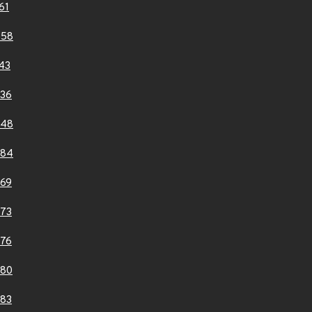
61
058
43
36
248
584
69
73
76
880
83