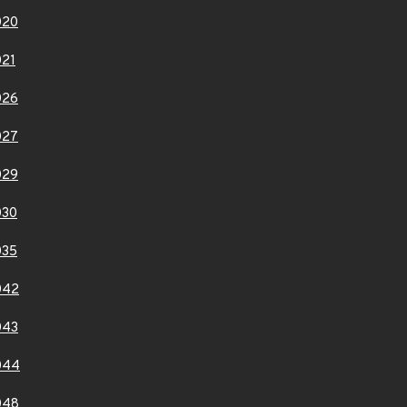
020
21
026
027
029
030
035
042
043
044
048