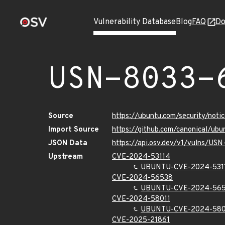
Vulnerability Database
Blog
FAQ
Do
USN-8033-
Source
https://ubuntu.com/security/not
Import Source
https://github.com/canonical/ub
JSON Data
https://api.osv.dev/v1/vulns/US
Upstream
CVE-2024-53114
UBUNTU-CVE-2024-531
CVE-2024-56538
UBUNTU-CVE-2024-56
CVE-2024-58011
UBUNTU-CVE-2024-580
CVE-2025-21861