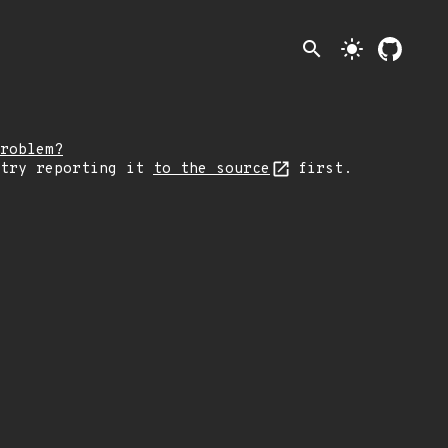
search
light_mode
roblem?
 try reporting it
to the source
first.