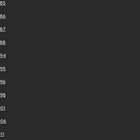
985
986
987
988
994
995
996
998
01
006
11