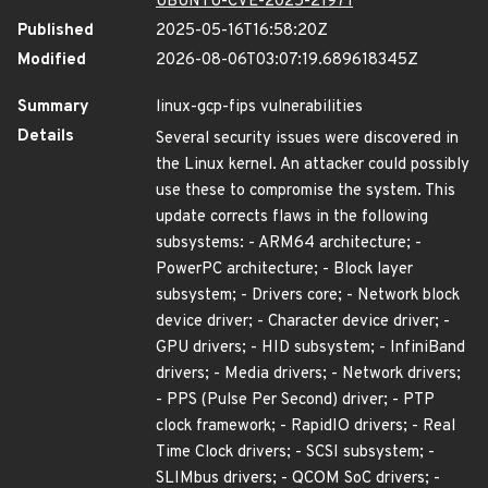
UBUNTU-CVE-2025-21971
Published
2025-05-16T16:58:20Z
Modified
2026-08-06T03:07:19.689618345Z
Summary
linux-gcp-fips vulnerabilities
Details
Several security issues were discovered in
the Linux kernel. An attacker could possibly
use these to compromise the system. This
update corrects flaws in the following
subsystems: - ARM64 architecture; -
PowerPC architecture; - Block layer
subsystem; - Drivers core; - Network block
device driver; - Character device driver; -
GPU drivers; - HID subsystem; - InfiniBand
drivers; - Media drivers; - Network drivers;
- PPS (Pulse Per Second) driver; - PTP
clock framework; - RapidIO drivers; - Real
Time Clock drivers; - SCSI subsystem; -
SLIMbus drivers; - QCOM SoC drivers; -