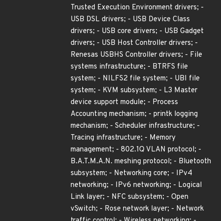
Trusted Execution Environment drivers; -
USB DSL drivers; - USB Device Class
drivers; - USB core drivers; - USB Gadget
drivers; - USB Host Controller drivers; -
Renesas USBHS Controller drivers; - File
systems infrastructure; - BTRFS file
system; - NILFS2 file system; - UBI file
system; - KVM subsystem; - L3 Master
device support module; - Process
Accounting mechanism; - printk logging
mechanism; - Scheduler infrastructure; -
Tracing infrastructure; - Memory
management; - 802.1Q VLAN protocol; -
B.A.T.M.A.N. meshing protocol; - Bluetooth
subsystem; - Networking core; - IPv4
networking; - IPv6 networking; - Logical
Link layer; - NFC subsystem; - Open
vSwitch; - Rose network layer; - Network
traffic control; - Wireless networking; -