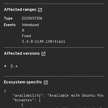
Affected ranges
Type
ECOSYSTEM
Events
Introduced
0
Fixed
5.4.0-1149.158+fips1
Affected versions
5.*
Ecosystem specific
{

    "availability": "Available with Ubuntu Pro: 
    "binaries": [

        {
