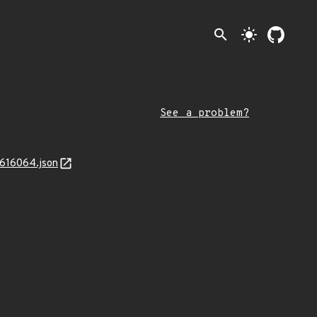
search
light_mode
See a problem?
7616064.json