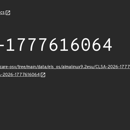
cs
-1777616064
uxcare-osv/tree/main/data/els_os/almalinux9.2esu/CLSA-2026-177
LSA-2026-1777616064