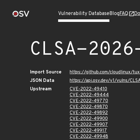
Vulnerability Database
Blog
FAQ
Do
CLSA-2026
Import Source
https://github.com/cloudlinux/t
JSON Data
https://api.osv.dev/v1/vulns/C
Upstream
CVE-2022-49410
CVE-2022-49444
CVE-2022-49770
CVE-2022-49870
CVE-2022-49892
CVE-2022-49900
CVE-2022-49907
CVE-2022-49917
CVE-2022-49948