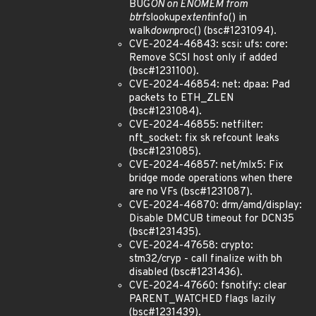
BUG
ON on ENOMEM from
btrfs
lookup
extent
info() in
walk
down
proc() (bsc#1231094).
CVE-2024-46843: scsi: ufs: core:
Remove SCSI host only if added
(bsc#1231100).
CVE-2024-46854: net: dpaa: Pad
packets to ETH_ZLEN
(bsc#1231084).
CVE-2024-46855: netfilter:
nft_socket: fix sk refcount leaks
(bsc#1231085).
CVE-2024-46857: net/mlx5: Fix
bridge mode operations when there
are no VFs (bsc#1231087).
CVE-2024-46870: drm/amd/display:
Disable DMCUB timeout for DCN35
(bsc#1231435).
CVE-2024-47658: crypto:
stm32/cryp - call finalize with bh
disabled (bsc#1231436).
CVE-2024-47660: fsnotify: clear
PARENT_WATCHED flags lazily
(bsc#1231439).