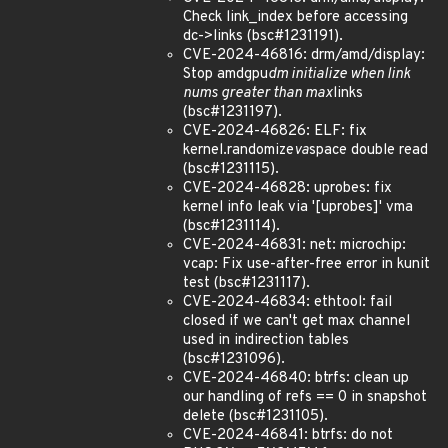
Check link_index before accessing
dc->links (bsc#1231191).
CVE-2024-46816: drm/amd/display:
Stop amdgpu
dm initialize when link
nums greater than max
links
(bsc#1231197).
CVE-2024-46826: ELF: fix
kernel.randomize
va
space double read
(bsc#1231115).
CVE-2024-46828: uprobes: fix
kernel info leak via '[uprobes]' vma
(bsc#1231114).
CVE-2024-46831: net: microchip:
vcap: Fix use-after-free error in kunit
test (bsc#1231117).
CVE-2024-46834: ethtool: fail
closed if we can't get max channel
used in indirection tables
(bsc#1231096).
CVE-2024-46840: btrfs: clean up
our handling of refs == 0 in snapshot
delete (bsc#1231105).
CVE-2024-46841: btrfs: do not