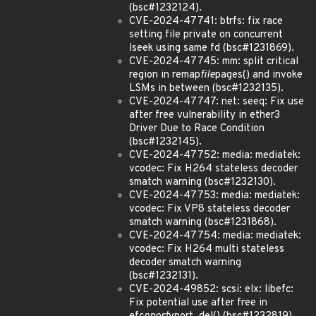
(bsc#1232124).
CVE-2024-47741: btrfs: fix race
setting file private on concurrent
lseek using same fd (bsc#1231869).
CVE-2024-47745: mm: split critical
region in remap
file
pages() and invoke
LSMs in between (bsc#1232135).
CVE-2024-47747: net: seeq: Fix use
after free vulnerability in ether3
Driver Due to Race Condition
(bsc#1232145).
CVE-2024-47752: media: mediatek:
vcodec: Fix H264 stateless decoder
smatch warning (bsc#1232130).
CVE-2024-47753: media: mediatek:
vcodec: Fix VP8 stateless decoder
smatch warning (bsc#1231868).
CVE-2024-47754: media: mediatek:
vcodec: Fix H264 multi stateless
decoder smatch warning
(bsc#1232131).
CVE-2024-49852: scsi: elx: libefc:
Fix potential use after free in