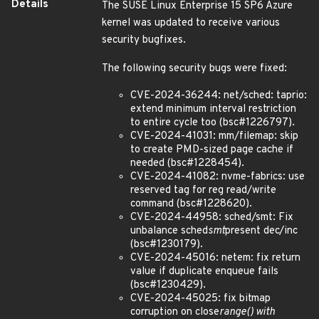
Details
The SUSE Linux Enterprise 15 SP6 Azure
kernel was updated to receive various
security bugfixes.
The following security bugs were fixed:
CVE-2024-36244: net/sched: taprio:
extend minimum interval restriction
to entire cycle too (bsc#1226797).
CVE-2024-41031: mm/filemap: skip
to create PMD-sized page cache if
needed (bsc#1228454).
CVE-2024-41082: nvme-fabrics: use
reserved tag for reg read/write
command (bsc#1228620).
CVE-2024-44958: sched/smt: Fix
unbalance sched
smt
present dec/inc
(bsc#1230179).
CVE-2024-45016: netem: fix return
value if duplicate enqueue fails
(bsc#1230429).
CVE-2024-45025: fix bitmap
corruption on close
range() with