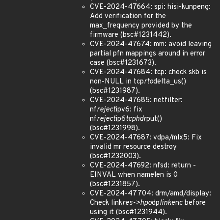
CVE-2024-47664: spi: hisi-kunpeng:
Add verification for the
max_frequency provided by the
firmware (bsc#1231442).
CVE-2024-47674: mm: avoid leaving
partial pfn mappings around in error
case (bsc#1231673).
CVE-2024-47684: tcp: check skb is
non-NULL in tcp
rto
delta_us()
(bsc#1231987).
CVE-2024-47685: netfilter:
nf
reject
ipv6: fix
nf
reject
ip6
tcphdr
put()
(bsc#1231998).
CVE-2024-47687: vdpa/mlx5: Fix
invalid mr resource destroy
(bsc#1232003).
CVE-2024-47692: nfsd: return -
EINVAL when namelen is 0
(bsc#1231857).
CVE-2024-47704: drm/amd/display:
Check link
res->hpo
dp
link
enc before
using it (bsc#1231944).