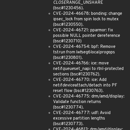
CLOSE
RANGE_UNSHARE
(bsc#1230456).
CVE-2024-46678: bonding: change
ipsec_lock from spin lock to mutex
(bsc#1230550).
CVE-2024-46721: pparmor: fix
possible NULL pointer dereference
(bsc#1230710)
CVE-2024-46754: bpf: Remove
tst
run from lwt
seg6local
prog
ops
(bsc#1230801).
CVE-2024-46766: ice: move
netif
queue
set_napi to rtnl-protected
sections (bsc#1230762).
CVE-2024-46770: ice: Add
netif
device
attach/detach into PF
reset flow (bsc#1230763).
CVE-2024-46775: drm/amd/display:
Validate function returns
(bsc#1230774).
CVE-2024-46777: udf: Avoid
excessive partition lengths
(bsc#1230773).
CVE-2024-46813: drm/amd/display: