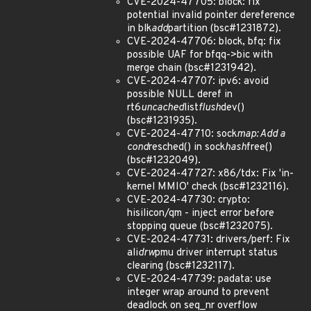
CVE-2024-47705: block: fix
potential invalid pointer dereference
in blk
add
partition (bsc#1231872).
CVE-2024-47706: block, bfq: fix
possible UAF for bfqq->bic with
merge chain (bsc#1231942).
CVE-2024-47707: ipv6: avoid
possible NULL deref in
rt6
uncached
list
flush
dev()
(bsc#1231935).
CVE-2024-47710: sock
map: Add a
cond
resched() in sock
hash
free()
(bsc#1232049).
CVE-2024-47727: x86/tdx: Fix 'in-
kernel MMIO' check (bsc#1232116).
CVE-2024-47730: crypto:
hisilicon/qm - inject error before
stopping queue (bsc#1232075).
CVE-2024-47731: drivers/perf: Fix
ali
drw
pmu driver interrupt status
clearing (bsc#1232117).
CVE-2024-47739: padata: use
integer wrap around to prevent
deadlock on seq_nr overflow