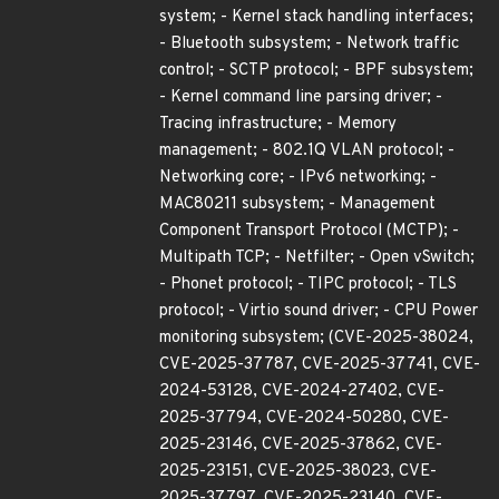
system; - Kernel stack handling interfaces;
- Bluetooth subsystem; - Network traffic
control; - SCTP protocol; - BPF subsystem;
- Kernel command line parsing driver; -
Tracing infrastructure; - Memory
management; - 802.1Q VLAN protocol; -
Networking core; - IPv6 networking; -
MAC80211 subsystem; - Management
Component Transport Protocol (MCTP); -
Multipath TCP; - Netfilter; - Open vSwitch;
- Phonet protocol; - TIPC protocol; - TLS
protocol; - Virtio sound driver; - CPU Power
monitoring subsystem; (CVE-2025-38024,
CVE-2025-37787, CVE-2025-37741, CVE-
2024-53128, CVE-2024-27402, CVE-
2025-37794, CVE-2024-50280, CVE-
2025-23146, CVE-2025-37862, CVE-
2025-23151, CVE-2025-38023, CVE-
2025-37797, CVE-2025-23140, CVE-