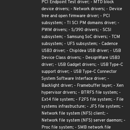
PCI Endpoint Test driver; - MTD block
device drivers; - Network drivers; - Device
tree and open firmware driver; - PCI
subsystem; - TI SCI PM domains driver; -
PWM drivers; - S/390 drivers; - SCSI
subsystem; - Samsung SoC drivers; - TCM
subsystem; - UFS subsystem; - Cadence
USB3 driver; - ChipIdea USB driver; - USB
Device Class drivers; - DesignWare USB3
driver; - USB Gadget drivers; - USB Type-C
support driver; - USB Type-C Connector
System Software Interface driver; -
Backlight driver; - Framebuffer layer; - Xen
hypervisor drivers; - BTRFS file system; -
Ext4 file system; - F2FS file system; - File
systems infrastructure; - JFS file system; -
Network file system (NFS) client; -
Network file system (NFS) server daemon; -
Proc file system; - SMB network file