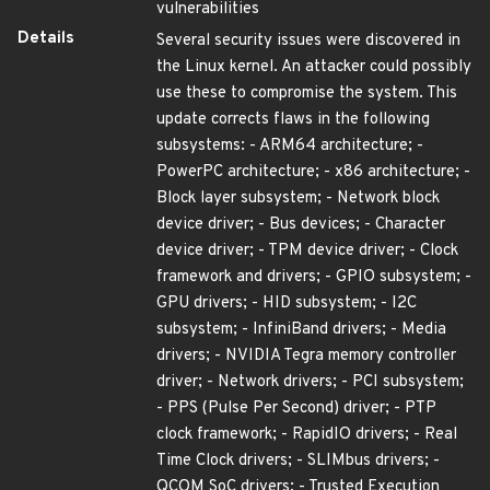
vulnerabilities
Details
Several security issues were discovered in
the Linux kernel. An attacker could possibly
use these to compromise the system. This
update corrects flaws in the following
subsystems: - ARM64 architecture; -
PowerPC architecture; - x86 architecture; -
Block layer subsystem; - Network block
device driver; - Bus devices; - Character
device driver; - TPM device driver; - Clock
framework and drivers; - GPIO subsystem; -
GPU drivers; - HID subsystem; - I2C
subsystem; - InfiniBand drivers; - Media
drivers; - NVIDIA Tegra memory controller
driver; - Network drivers; - PCI subsystem;
- PPS (Pulse Per Second) driver; - PTP
clock framework; - RapidIO drivers; - Real
Time Clock drivers; - SLIMbus drivers; -
QCOM SoC drivers; - Trusted Execution