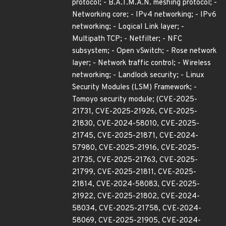
protocol; - B.A.T.M.A.N. meshing protocol; -
Networking core; - IPv4 networking; - IPv6
networking; - Logical Link layer; -
Multipath TCP; - Netfilter; - NFC
subsystem; - Open vSwitch; - Rose network
layer; - Network traffic control; - Wireless
networking; - Landlock security; - Linux
Security Modules (LSM) Framework; -
Tomoyo security module; (CVE-2025-
21731, CVE-2025-21926, CVE-2025-
21830, CVE-2024-58010, CVE-2025-
21745, CVE-2025-21871, CVE-2024-
57980, CVE-2025-21916, CVE-2025-
21735, CVE-2025-21763, CVE-2025-
21799, CVE-2025-21811, CVE-2025-
21814, CVE-2024-58083, CVE-2025-
21922, CVE-2025-21802, CVE-2024-
58034, CVE-2025-21758, CVE-2024-
58069, CVE-2025-21905, CVE-2024-