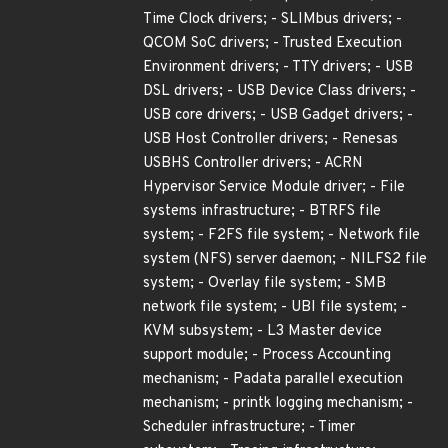
Time Clock drivers; - SLIMbus drivers; -
QCOM SoC drivers; - Trusted Execution
Environment drivers; - TTY drivers; - USB
DSL drivers; - USB Device Class drivers; -
USB core drivers; - USB Gadget drivers; -
USB Host Controller drivers; - Renesas
USBHS Controller drivers; - ACRN
Hypervisor Service Module driver; - File
systems infrastructure; - BTRFS file
system; - F2FS file system; - Network file
system (NFS) server daemon; - NILFS2 file
system; - Overlay file system; - SMB
network file system; - UBI file system; -
KVM subsystem; - L3 Master device
support module; - Process Accounting
mechanism; - Padata parallel execution
mechanism; - printk logging mechanism; -
Scheduler infrastructure; - Timer