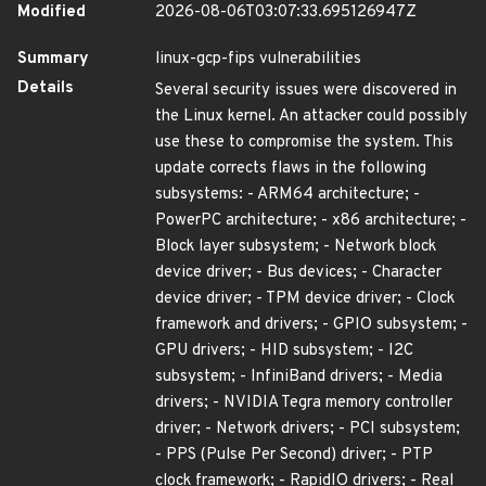
Modified
2026-08-06T03:07:33.695126947Z
Summary
linux-gcp-fips vulnerabilities
Details
Several security issues were discovered in
the Linux kernel. An attacker could possibly
use these to compromise the system. This
update corrects flaws in the following
subsystems: - ARM64 architecture; -
PowerPC architecture; - x86 architecture; -
Block layer subsystem; - Network block
device driver; - Bus devices; - Character
device driver; - TPM device driver; - Clock
framework and drivers; - GPIO subsystem; -
GPU drivers; - HID subsystem; - I2C
subsystem; - InfiniBand drivers; - Media
drivers; - NVIDIA Tegra memory controller
driver; - Network drivers; - PCI subsystem;
- PPS (Pulse Per Second) driver; - PTP
clock framework; - RapidIO drivers; - Real