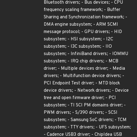
Bluetooth drivers; - Bus devices; - CPU
frequency scaling framework; - Buffer
Sharing and Synchronization framework; -
DMA engine subsystem; - ARM SCMI
message protocol; - GPU drivers; - HID
subsystem; - HSI subsystem; - I2C
subsystem; - I3C subsystem; - IIO
subsystem; - InfiniBand drivers; - IOMMU
subsystem; - IRQ chip drivers; - MCB
driver; - Multiple devices driver; - Media
drivers; - Multifunction device drivers; -
PCI Endpoint Test driver; - MTD block
device drivers; - Network drivers; - Device
tree and open firmware driver; - PCI
subsystem; - TI SCI PM domains driver; -
PWM drivers; - S/390 drivers; - SCSI
subsystem; - Samsung SoC drivers; - TCM
subsystem; - TTY drivers; - UFS subsystem;
- Cadence USB3 driver; - ChipIdea USB