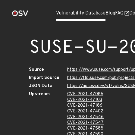
Vulnerability Database
Blog
FAQ
Do
SUSE-SU-2
Source
https://www.suse.com/support/
Import Source
https://ftp.suse.com/pub/projec
JSON Data
https://api.osv.dev/v1/vulns/SU
Upstream
CVE-2021-47086
CVE-2021-47103
CVE-2021-47186
CVE-2021-47402
CVE-2021-47546
CVE-2021-47547
CVE-2021-47588
CVE-2021-47590