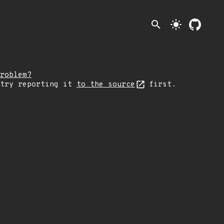
search
light_mode
roblem?
 try reporting it
to the source
first.