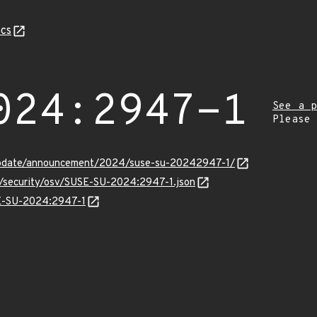
cs
024:2947-1
See a p
Please
update/announcement/2024/suse-su-20242947-1/
ts/security/osv/SUSE-SU-2024:2947-1.json
SE-SU-2024:2947-1