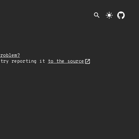
search
light_mode
problem?
 try reporting it
to the source