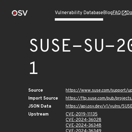
Vulnerability Database
Blog
FAQ
Do
SUSE-SU-2
1
Source
https://www.suse.com/support/
Import Source
https://ftp.suse.com/pub/projec
JSON Data
https://api.osv.dev/v1/vulns/SU
Upstream
CVE-2019-11135
CVE-2024-36028
CVE-2024-36348
CVE-2024-36349