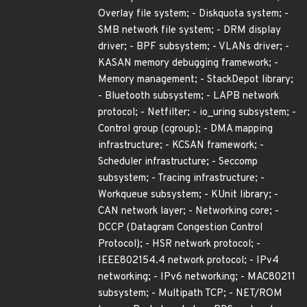
Overlay file system; - Diskquota system; -
SMB network file system; - DRM display
driver; - BPF subsystem; - VLANs driver; -
KASAN memory debugging framework; -
Memory management; - StackDepot library;
- Bluetooth subsystem; - LAPB network
protocol; - Netfilter; - io_uring subsystem; -
Control group (cgroup); - DMA mapping
infrastructure; - KCSAN framework; -
Scheduler infrastructure; - Seccomp
subsystem; - Tracing infrastructure; -
Workqueue subsystem; - KUnit library; -
CAN network layer; - Networking core; -
DCCP (Datagram Congestion Control
Protocol); - HSR network protocol; -
IEEE802154.4 network protocol; - IPv4
networking; - IPv6 networking; - MAC80211
subsystem; - Multipath TCP; - NET/ROM