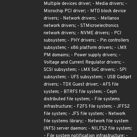
Multiple devices driver; - Media drivers; -
Microchip PCI driver; - MTD block device
drivers; - Network drivers; - Mellanox
network drivers; - STMicroelectronics
network drivers; - NVME drivers; - PCI
subsystem; - PHY drivers; - Pin controllers
subsystem; - x86 platform drivers; - i.MX
PM domains; - Power supply drivers; -
Voltage and Current Regulator drivers; -
SCSI subsystem; - i.MX SoC drivers; - SPI
subsystem; - UFS subsystem; - USB Gadget
drivers; - TDX Guest driver; - AFS file
system; - BTRFS file system; - Ceph
distributed file system; - File systems
infrastructure; - F2FS file system; - JFFS2
file system; - JFS file system; - Network
file systems library; - Network file system
(NFS) server daemon; - NILFS2 file system;
- File system notification infrastructure; -