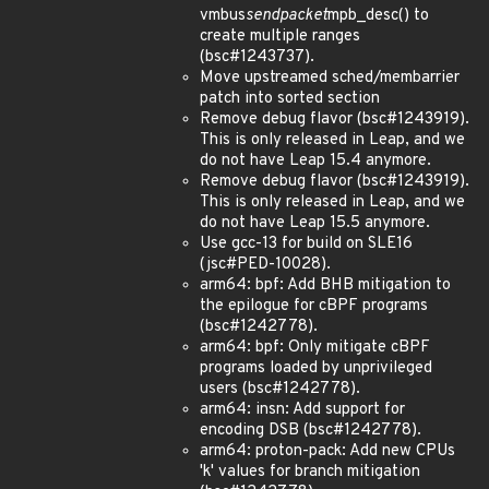
vmbus
sendpacket
mpb_desc() to
create multiple ranges
(bsc#1243737).
Move upstreamed sched/membarrier
patch into sorted section
Remove debug flavor (bsc#1243919).
This is only released in Leap, and we
do not have Leap 15.4 anymore.
Remove debug flavor (bsc#1243919).
This is only released in Leap, and we
do not have Leap 15.5 anymore.
Use gcc-13 for build on SLE16
(jsc#PED-10028).
arm64: bpf: Add BHB mitigation to
the epilogue for cBPF programs
(bsc#1242778).
arm64: bpf: Only mitigate cBPF
programs loaded by unprivileged
users (bsc#1242778).
arm64: insn: Add support for
encoding DSB (bsc#1242778).
arm64: proton-pack: Add new CPUs
'k' values for branch mitigation