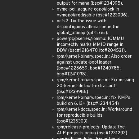
output for mana (bsc#1234395).
nvme-pci: acquire cq
poll
lock in
nvme
poll
irqdisable (bsc#1223096).
ocfs2: fix the issue with
discontiguous allocation in the
global_bitmap (git-fixes).
powerpc/pseries/iommu: IOMMU
incorrectly marks MMIO range in
DDW (bsc#1218470 ltc#204531).
rpm/kernel-binary.spec.in: Also order
against update-bootloader
(boo#1228659, boo#1240785,
boo#1241038).
rpm/kernel-binary.spec.in: Fix missing
20-kernel-default-extra.conf
(bsc#1239986)
rpm/kernel-binary.spec.in: fix KMPs
build on 6.13+ (bsc#1234454)
rpm/kernel-docs.spec.in: Workaround
for reproducible builds
(bsc#1238303)
rpm/release-projects: Update the
ALP projects again (bsc#1231293).