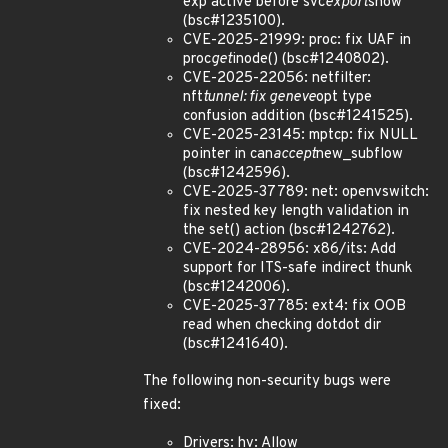
exp active before svc
export
show
(bsc#1235100).
CVE-2025-21999: proc: fix UAF in
proc
get
inode() (bsc#1240802).
CVE-2025-22056: netfilter:
nft
tunnel: fix geneve
opt type
confusion addition (bsc#1241525).
CVE-2025-23145: mptcp: fix NULL
pointer in can
accept
new_subflow
(bsc#1242596).
CVE-2025-37789: net: openvswitch:
fix nested key length validation in
the set() action (bsc#1242762).
CVE-2024-28956: x86/its: Add
support for ITS-safe indirect thunk
(bsc#1242006).
CVE-2025-37785: ext4: fix OOB
read when checking dotdot dir
(bsc#1241640).
The following non-security bugs were
fixed:
Drivers: hv: Allow