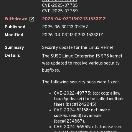
CVE-2025-23145
CVE-2025-37785
CVE-2025-37789
Withdrawn
2026-04-03T13:02:13.153321Z
Published
2025-06-30T13:01:26Z
Modified
2026-04-03T13:02:13.153321Z
Summary
Security update for the Linux Kernel
Details
The SUSE Linux Enterprise 15 SP5 kernel
was updated to receive various security
bugfixes.
The following security bugs were fixed:
CVE-2022-49775: tcp: cdg: allow
tcp
cdg
release() to be called multiple
times (bsc#1242245).
CVE-2024-53168: net: make
sock
inuse
add() available
(bsc#1234887).
CVE-2024-56558: nfsd: make sure