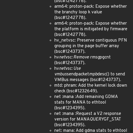
(bsc#1242778).
arm64: proton-pack: Expose whether
the branchy loop k value
(bsc#1242778).
arm64: proton-pack: Expose whether
the platform is mitigated by firmware
(bsc#1242778).
hv_netvsc: Preserve contiguous PFN
grouping in the page buffer array
(bsc#1243737).
hv
netvsc: Remove rmsg
pgcnt
(bsc#1243737).
hv
netvsc: Use
vmbus
sendpacket
mpb
desc() to send
VMBus messages (bsc#1243737).
mtd: phram: Add the kernel lock down
check (bsc#1232649).
net :mana :Add remaining GDMA
stats for MANA to ethtool
(bsc#1234395).
net :mana :Request a V2 response
version for MANA
QUERY
GF_STAT
(bsc#1234395).
net: mana: Add gdma stats to ethtool