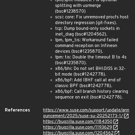
rpm/split-modules: Fix optional
splitting with usrmerge
(bsc#1238570)
scsi: core: Fix unremoved procfs host
directory regression (git-fixes).
tcp: Dump bound-only sockets in
inet_diag (bsc#1204562).
tpm, tpm_tis: Workaround failed
command reception on Infineon
devices (bsc#1235870).
tpm: tis: Double the timeout B to 4s
(bsc#1235870).
x86/bhi: Do not set BHI
DIS
S in 32-
bit mode (bsc#1242778).
x86/bpf: Add IBHF call at end of
classic BPF (bsc#1242778).
x86/bpf: Call branch history clearing
sequence on exit (bsc#1242778).
References
https://www.suse.com/support/update/ann
ouncement/2025/suse-su-20252173-1/
https://bugzilla.suse.com/1184350
https://bugzilla.suse.com/1193629
https://bugzilla.suse.com/1204562